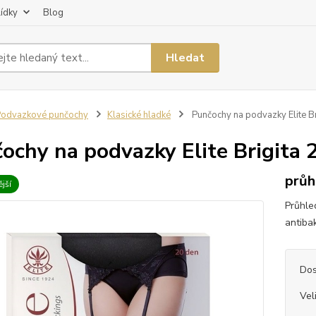
lídky
Blog
Hledat
odvazkové punčochy
Klasické hladké
Punčochy na podvazky Elite Br
ochy na podvazky Elite Brigita 
průh
jší
Průhle
antiba
Dos
Vel