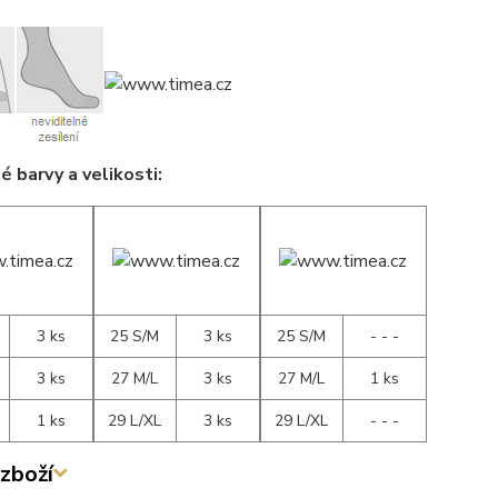
 barvy a velikosti:
3 ks
25 S/M
3 ks
25 S/M
- - -
3 ks
27 M/L
3 ks
27 M/L
1 ks
1 ks
29 L/XL
3 ks
29 L/XL
- - -
zboží