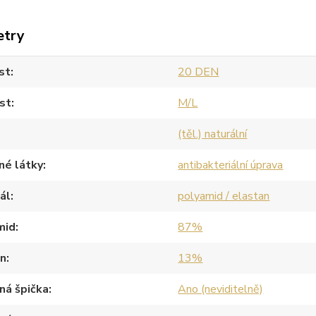
etry
st
20 DEN
st
M/L
(těl.) naturální
né látky
antibakteriální úprava
ál
polyamid / elastan
mid
87%
an
13%
ná špička
Ano (neviditelně)