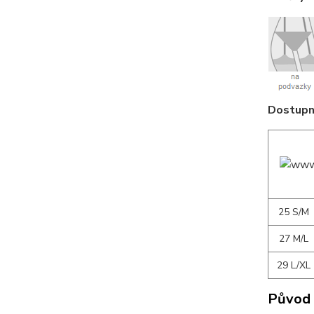
Dostupné
25 S/M
27 M/L
29 L/XL
Původ 