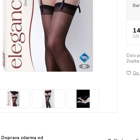
Bar
14
121
Číslo p
Značka:
Do 
Doprava zdarma od