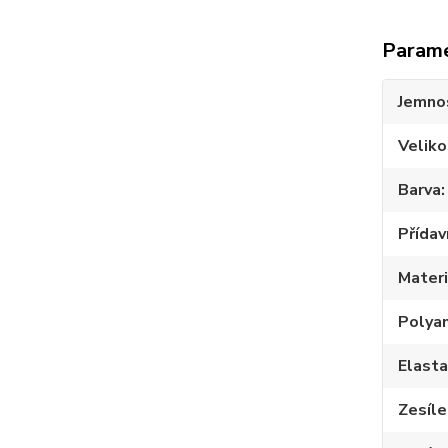
Param
Jemno
Veliko
Barva
Přídav
Materi
Polya
Elast
Zesíle