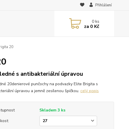
Přihlášení
0
ks
za
0 Kč
igita 20
20
ledné s antibakteriální úpravou
dné 20denierové punčochy na podvazky Elite Brigita s
kteriální úpravou a jemně zesílenou špičkou.
celý popis
tupnost
Skladem 3 ks
ikost: