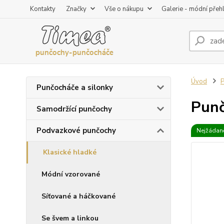
Kontakty
Značky
Vše o nákupu
Galerie - módní přeh
Úvod
P
Punčocháče a silonky
Punč
Samodržící punčochy
Podvazkové punčochy
Nejžádaně
Klasické hladké
Módní vzorované
Síťované a háčkované
Se švem a linkou