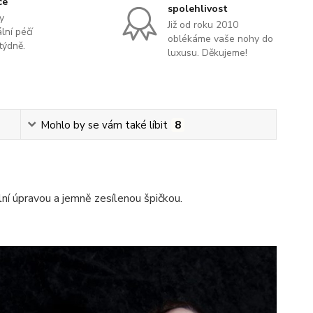
ce
spolehlivost
y
Již od roku 2010
lní péčí
oblékáme vaše nohy do
týdně.
luxusu. Děkujeme!
Mohlo by se vám také líbit
8
ní úpravou a jemně zesílenou špičkou.