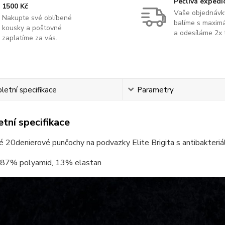
Pečlivá expedi
1500 Kč
Vaše objednávk
Nakupte své oblíbené
balíme s maximá
kousky a poštovné
a odesíláme 2x 
zaplatíme za vás.
etní specifikace
Parametry
tní specifikace
 20denierové punčochy na podvazky Elite Brigita s antibakteriál
87% polyamid, 13% elastan