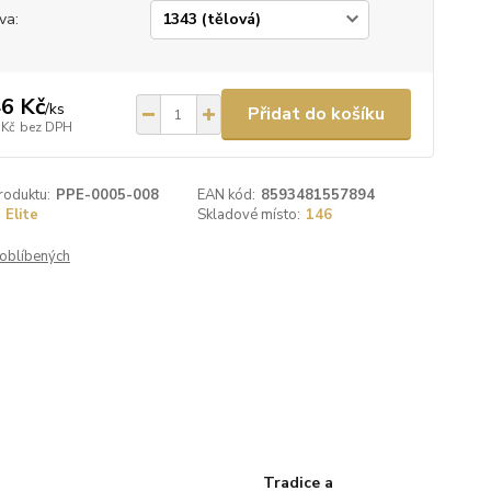
va:
6 Kč
/
ks
Přidat do košíku
 Kč
bez DPH
roduktu:
PPE-0005-008
EAN kód:
8593481557894
Elite
Skladové místo:
146
oblíbených
Tradice a