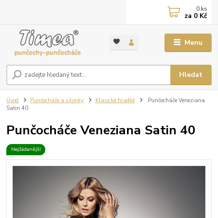
0
ks
za
0 Kč
Menu
Hledat
Úvod
Punčocháče a silonky
Klasické hladké
Punčocháče Veneziana
Satin 40
Punčocháče Veneziana Satin 40
Nejžádanější