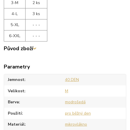
3-M
2 ks
4-L
3 ks
5-XL
- - -
6-XXL
- - -
Původ zboží
Parametry
Jemnost
40 DEN
Velikost
M
Barva
modrošedá
Použití
pro běžný den
Materiál
mikrovlákno