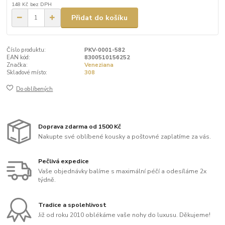
148 Kč
bez DPH
Přidat do košíku
Číslo produktu:
PKV-0001-582
EAN kód:
8300510156252
Značka:
Veneziana
Skladové místo:
308
Do oblíbených
Doprava zdarma od 1500 Kč
Nakupte své oblíbené kousky a poštovné zaplatíme za vás.
Pečlivá expedice
Vaše objednávky balíme s maximální péčí a odesíláme 2x
týdně.
Tradice a spolehlivost
Již od roku 2010 oblékáme vaše nohy do luxusu. Děkujeme!