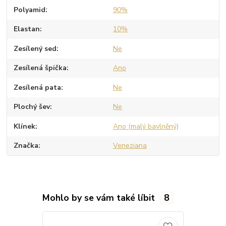
Polyamid
90%
Elastan
10%
Zesílený sed
Ne
Zesílená špička
Ano
Zesílená pata
Ne
Plochý šev
Ne
Klínek
Ano (malý bavlněný)
Značka
Veneziana
Mohlo by se vám také líbit
8