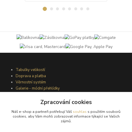
Tabulky velikostí
Doprava a platba
Věrnostní systém
Galerie - módní přehlídky
Zpracování cookies
Podmínky užití webového rozhraní
Náš e-shop a partneři potřebují Váš
souhlas
s použitím souborů
Obchodní podmínky
cookies, aby Vám mohli zobrazovat informace týkající se Vašich
Ochrana osobních údajů
zájmů.
Kontakty