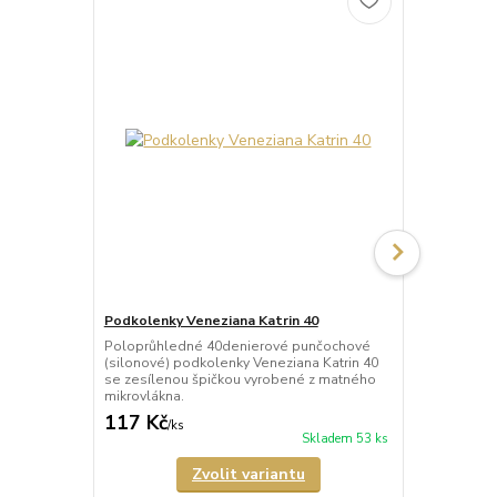
Podkolenky Veneziana Katrin 40
Ponožky Ven
Poloprůhledné 40denierové punčochové
Poloprůhled
(silonové) podkolenky Veneziana Katrin 40
(silonové) p
se zesílenou špičkou vyrobené z matného
zesílenou š
mikrovlákna.
mikrovlákna.
117 Kč
89 Kč
/
ks
/
ks
Skladem 53 ks
Zvolit variantu