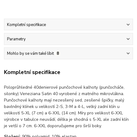
Kompletní specifikace
Parametry
Mohlo by se vám také líbit
8
Kompletní specifikace
Poloprůhledné 40denierové punčochové kalhoty (punčocháče,
silonky) Veneziana Satin 40 vyrobené z matného mikrovlákna.
Punčochové kalhoty mají nezesílený sed, zesílené špičky, malý
bavlněný klínek u velikostí 2-S, 3-M a 4-L, velký zadní klín u
velikostí 5-XL (7 cm) a 6-XXL (14 cm). Míry pro velikost 6-XXL
výrobce v tabulce neuvádí, délka je shodná s 5-XL ale zadní klín
je vetší o 7 cm. 6-XXL doporučujeme pro širší boky.
Složení:
90% polyamid, 10% elastan