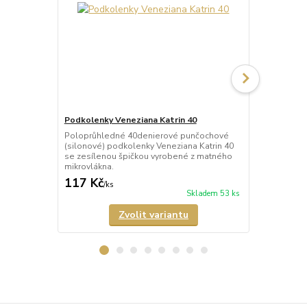
Podkolenky Veneziana Katrin 40
Ponožky Ven
Poloprůhledné 40denierové punčochové
Poloprůhled
(silonové) podkolenky Veneziana Katrin 40
(silonové) p
se zesílenou špičkou vyrobené z matného
zesílenou š
mikrovlákna.
mikrovlákna.
117 Kč
89 Kč
/
ks
/
ks
Skladem 53 ks
Zvolit variantu