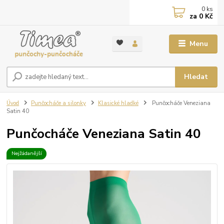
0
ks
za
0 Kč
Menu
Hledat
Úvod
Punčocháče a silonky
Klasické hladké
Punčocháče Veneziana
Satin 40
Punčocháče Veneziana Satin 40
Nejžádanější