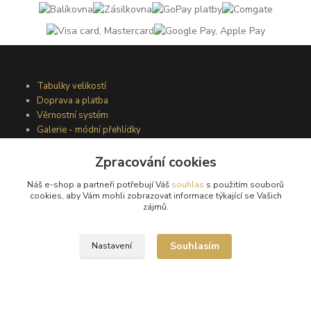
Tabulky velikostí
Doprava a platba
Věrnostní systém
Galerie - módní přehlídky
Zpracování cookies
Podmínky užití webového rozhraní
Náš e-shop a partneři potřebují Váš
souhlas
s použitím souborů
Obchodní podmínky
cookies, aby Vám mohli zobrazovat informace týkající se Vašich
Ochrana osobních údajů
zájmů.
Kontakty
Souhlasím
Nastavení
Podmínky vrácení zboží
Reklamační řád