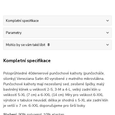
Kompletní specifikace
Parametry
Mohlo by se vám také líbit
8
Kompletní specifikace
Poloprůhledné 40denierové punčochové kalhoty (punčocháče,
silonky) Veneziana Satin 40 vyrobené z matného mikrovlákna.
Punčochové kalhoty mají nezesílený sed, zesílené špičky, malý
bavlněný klínek u velikostí 2-S, 3-M a 4-L, velký zadní klín u
velikostí 5-XL (7 cm) a 6-XXL (14 cm). Míry pro velikost 6-XXL
výrobce v tabulce neuvádí, délka je shodná s 5-XL ale zadní klín
je vetší o 7 cm. 6-XXL doporučujeme pro širší boky.
Složení:
90% polyamid, 10% elastan