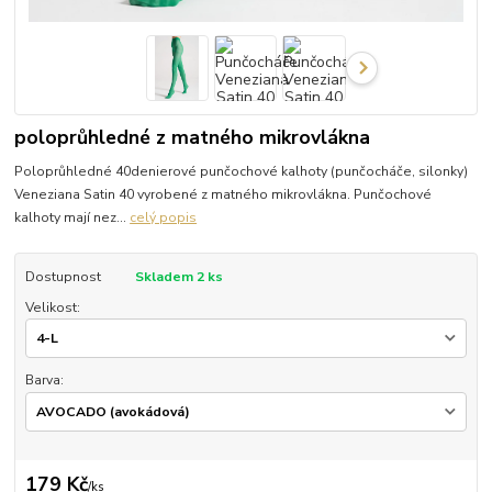
poloprůhledné z matného mikrovlákna
Poloprůhledné 40denierové punčochové kalhoty (punčocháče, silonky)
Veneziana Satin 40 vyrobené z matného mikrovlákna. Punčochové
kalhoty mají nez...
celý popis
Dostupnost
Skladem 2 ks
Velikost:
Barva:
179 Kč
/
ks