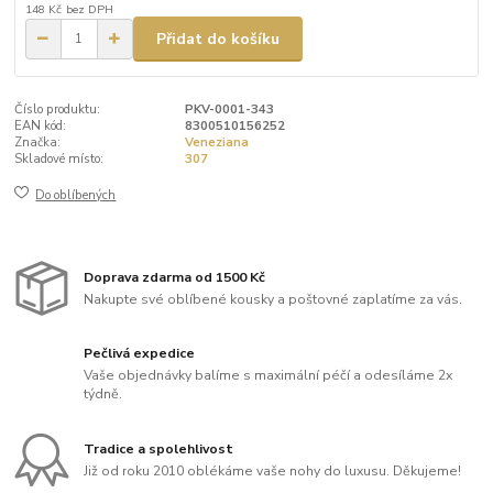
148 Kč
bez DPH
Přidat do košíku
Číslo produktu:
PKV-0001-343
EAN kód:
8300510156252
Značka:
Veneziana
Skladové místo:
307
Do oblíbených
Doprava zdarma od 1500 Kč
Nakupte své oblíbené kousky a poštovné zaplatíme za vás.
Pečlivá expedice
Vaše objednávky balíme s maximální péčí a odesíláme 2x
týdně.
Tradice a spolehlivost
Již od roku 2010 oblékáme vaše nohy do luxusu. Děkujeme!