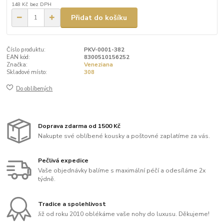
148 Kč
bez DPH
Přidat do košíku
Číslo produktu:
PKV-0001-382
EAN kód:
8300510156252
Značka:
Veneziana
Skladové místo:
308
Do oblíbených
Doprava zdarma od 1500 Kč
Nakupte své oblíbené kousky a poštovné zaplatíme za vás.
Pečlivá expedice
Vaše objednávky balíme s maximální péčí a odesíláme 2x
týdně.
Tradice a spolehlivost
Již od roku 2010 oblékáme vaše nohy do luxusu. Děkujeme!