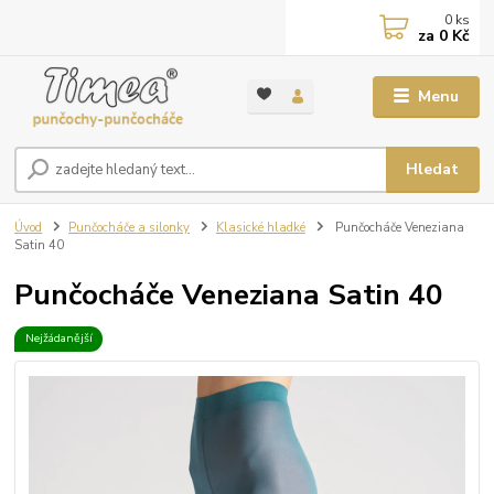
0
ks
za
0 Kč
Menu
Hledat
Úvod
Punčocháče a silonky
Klasické hladké
Punčocháče Veneziana
Satin 40
Punčocháče Veneziana Satin 40
Nejžádanější