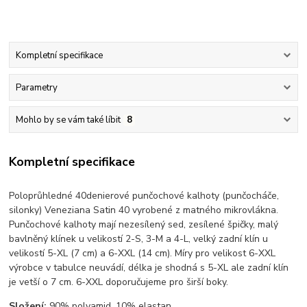
Kompletní specifikace
Parametry
Mohlo by se vám také líbit
8
Kompletní specifikace
Poloprůhledné 40denierové punčochové kalhoty (punčocháče,
silonky) Veneziana Satin 40 vyrobené z matného mikrovlákna.
Punčochové kalhoty mají nezesílený sed, zesílené špičky, malý
bavlněný klínek u velikostí 2-S, 3-M a 4-L, velký zadní klín u
velikostí 5-XL (7 cm) a 6-XXL (14 cm). Míry pro velikost 6-XXL
výrobce v tabulce neuvádí, délka je shodná s 5-XL ale zadní klín
je vetší o 7 cm. 6-XXL doporučujeme pro širší boky.
Složení:
90% polyamid, 10% elastan