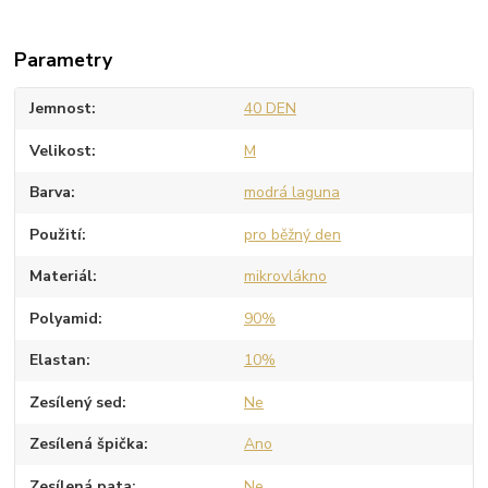
Parametry
Jemnost
40 DEN
Velikost
M
Barva
modrá laguna
Použití
pro běžný den
Materiál
mikrovlákno
Polyamid
90%
Elastan
10%
Zesílený sed
Ne
Zesílená špička
Ano
Zesílená pata
Ne