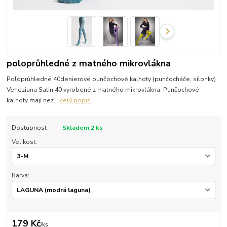
poloprůhledné z matného mikrovlákna
Poloprůhledné 40denierové punčochové kalhoty (punčocháče, silonky)
Veneziana Satin 40 vyrobené z matného mikrovlákna. Punčochové
kalhoty mají nez...
celý popis
Dostupnost
Skladem 2 ks
Velikost:
Barva:
179 Kč
/
ks