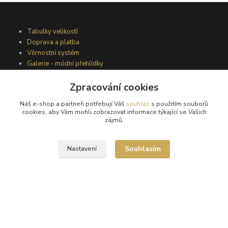
Tabulky velikostí
Doprava a platba
Věrnostní systém
Galerie - módní přehlídky
Zpracování cookies
Podmínky užití webového rozhraní
Náš e-shop a partneři potřebují Váš
souhlas
s použitím souborů
Obchodní podmínky
cookies, aby Vám mohli zobrazovat informace týkající se Vašich
Ochrana osobních údajů
zájmů.
Kontakty
Souhlasím
Nastavení
Podmínky vrácení zboží
Reklamační řád
®