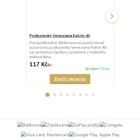
Podkolenky Veneziana Katrin 40
Ponožky Ven
Poloprůhledné 40denierové punčochové
Poloprůhled
(silonové) podkolenky Veneziana Katrin 40
(silonové) p
se zesílenou špičkou vyrobené z matného
zesílenou š
mikrovlákna.
mikrovlákna.
117 Kč
89 Kč
/
ks
/
ks
Skladem 53 ks
Zvolit variantu