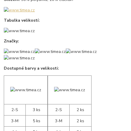
Tabulka velikostí:
Značky:
Dostupné barvy a velikosti:
2-S
3 ks
2-S
2 ks
3-M
5 ks
3-M
2 ks