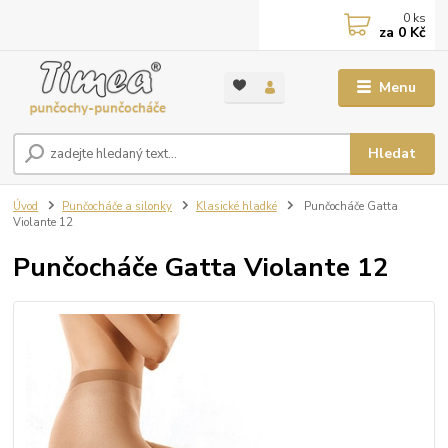
0
ks
za
0 Kč
Menu
Hledat
Úvod
Punčocháče a silonky
Klasické hladké
Punčocháče Gatta
Violante 12
Punčocháče Gatta Violante 12