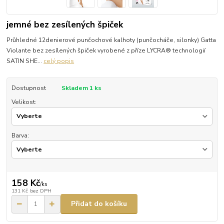
jemné bez zesílených špiček
Průhledné 12denierové punčochové kalhoty (punčocháče, silonky) Gatta
Violante bez zesílených špiček vyrobené z příze LYCRA® technologií
SATIN SHE...
celý popis
Dostupnost
Skladem 1 ks
Velikost:
Barva:
158 Kč
/
ks
131 Kč
bez DPH
Přidat do košíku