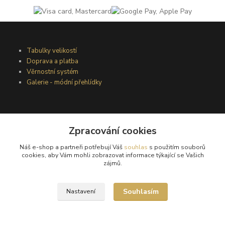
Tabulky velikostí
Doprava a platba
Věrnostní systém
Galerie - módní přehlídky
Podmínky užití webového rozhraní
Obchodní podmínky
Zpracování cookies
Ochrana osobních údajů
Náš e-shop a partneři potřebují Váš
souhlas
s použitím souborů
Kontakty
cookies, aby Vám mohli zobrazovat informace týkající se Vašich
zájmů.
Podmínky vrácení zboží
Souhlasím
Nastavení
Reklamační řád