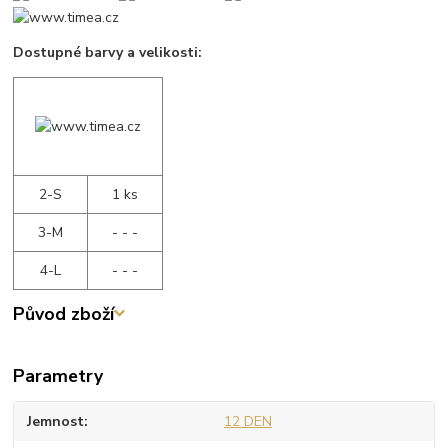
Dostupné barvy a velikosti:
2-S
1 ks
3-M
- - -
4-L
- - -
Původ zboží
Parametry
Jemnost
12 DEN