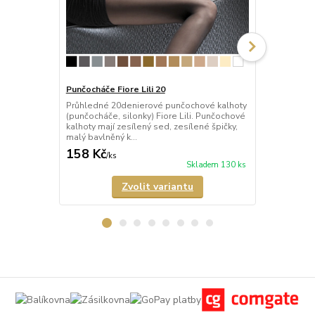
Punčocháče Fiore Lili 20
Punčocháče 
Průhledné 20denierové punčochové kalhoty
Průhledné 2
(punčocháče, silonky) Fiore Lili. Punčochové
(punčocháče,
kalhoty mají zesílený sed, zesílené špičky,
matného mik
malý bavlněný k...
mají nezesíl
158 Kč
189 Kč
/
ks
/
ks
Skladem 130 ks
Zvolit variantu