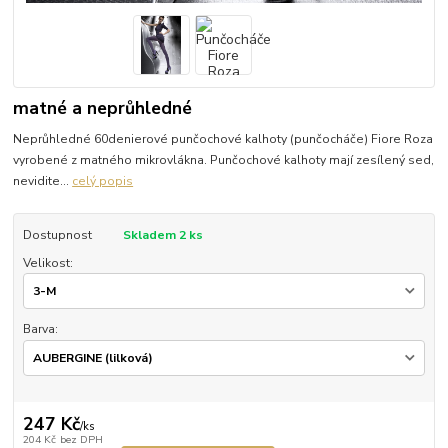
matné a neprůhledné
Neprůhledné 60denierové punčochové kalhoty (punčocháče) Fiore Roza
vyrobené z matného mikrovlákna. Punčochové kalhoty mají zesílený sed,
nevidite...
celý popis
Dostupnost
Skladem 2 ks
Velikost:
Barva:
247 Kč
/
ks
204 Kč
bez DPH