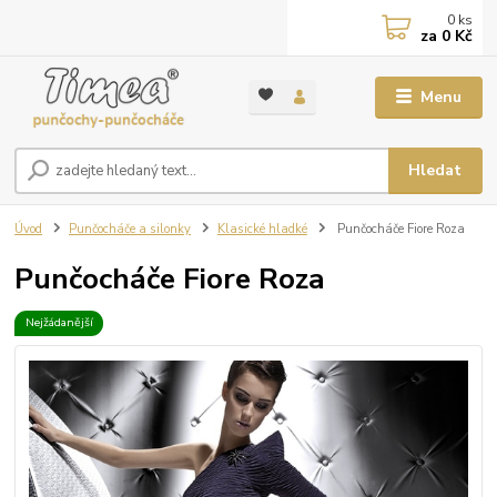
0
ks
za
0 Kč
Menu
Hledat
Úvod
Punčocháče a silonky
Klasické hladké
Punčocháče Fiore Roza
Punčocháče Fiore Roza
Nejžádanější