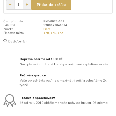
Přidat do košíku
Číslo produktu:
PKF-0025-087
EAN kód:
5900672046014
Značka:
Fiore
Skladové místo:
170, 171, 172
Do oblíbených
Doprava zdarma od 1500 Kč
Nakupte své oblíbené kousky a poštovné zaplatíme za vás.
Pečlivá expedice
Vaše objednávky balíme s maximální péčí a odesíláme 2x
týdně.
Tradice a spolehlivost
Již od roku 2010 oblékáme vaše nohy do luxusu. Děkujeme!