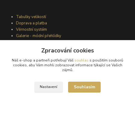
Tabulky velikostí
Doprava a platba
Věrnostní systém
Galerie - módní přehlídky
Zpracování cookies
Podmínky užití webového rozhraní
Náš e-shop a partneři potřebují Váš
souhlas
s použitím souborů
Obchodní podmínky
cookies, aby Vám mohli zobrazovat informace týkající se Vašich
Ochrana osobních údajů
zájmů.
Kontakty
Souhlasím
Nastavení
Podmínky vrácení zboží
Reklamační řád
®
© Copyright 2010 – 2026
Timea