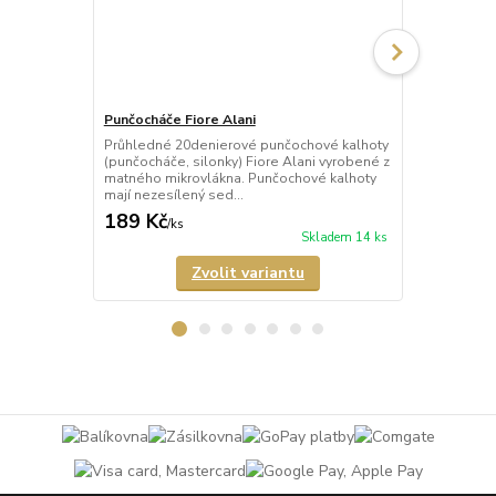
Punčocháče Fiore Alani
Punčocháče 
Průhledné 20denierové punčochové kalhoty
Průhledné 1
(punčocháče, silonky) Fiore Alani vyrobené z
kalhoty (pun
matného mikrovlákna. Punčochové kalhoty
Punčochové k
mají nezesílený sed...
zesílené špič
189 Kč
69 Kč
/
ks
/
ks
Skladem 14 ks
Zvolit variantu