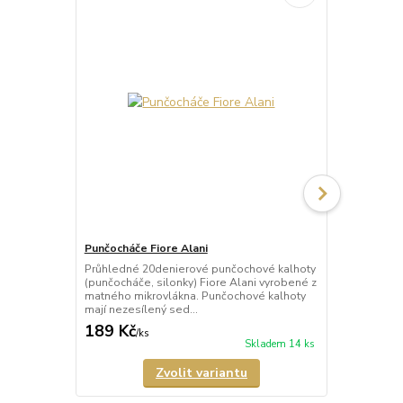
Punčocháče Fiore Alani
Punčocháče 
Průhledné 20denierové punčochové kalhoty
Průhledné 1
(punčocháče, silonky) Fiore Alani vyrobené z
kalhoty (pun
matného mikrovlákna. Punčochové kalhoty
Punčochové k
mají nezesílený sed...
zesílené špič
189 Kč
69 Kč
/
ks
/
ks
Skladem 14 ks
Zvolit variantu