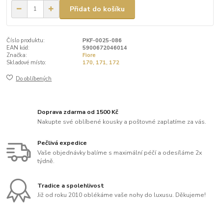
Přidat do košíku
Číslo produktu:
PKF-0025-086
EAN kód:
5900672046014
Značka:
Fiore
Skladové místo:
170, 171, 172
Do oblíbených
Doprava zdarma od 1500 Kč
Nakupte své oblíbené kousky a poštovné zaplatíme za vás.
Pečlivá expedice
Vaše objednávky balíme s maximální péčí a odesíláme 2x
týdně.
Tradice a spolehlivost
Již od roku 2010 oblékáme vaše nohy do luxusu. Děkujeme!