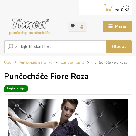
0
ks
za
0 Kč
Menu
Hledat
Úvod
Punčocháče a silonky
Klasické hladké
Punčocháče Fiore Roza
Punčocháče Fiore Roza
Nejžádanější