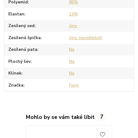
Polyamid
86%
Elastan
14%
Zesílený sed
Ano
Zesílená špička
Ano (neviditelně)
Zesílená pata
Ne
Plochý šev
Ne
Klínek
Ne
Značka
Fiore
Mohlo by se vám také líbit
7