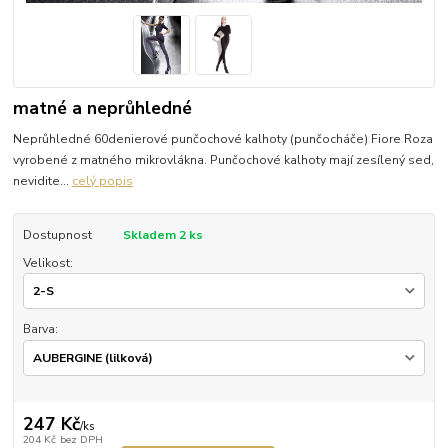
matné a neprůhledné
Neprůhledné 60denierové punčochové kalhoty (punčocháče) Fiore Roza
vyrobené z matného mikrovlákna. Punčochové kalhoty mají zesílený sed,
nevidite...
celý popis
Dostupnost
Skladem 2 ks
Velikost:
Barva:
247 Kč
/
ks
204 Kč
bez DPH