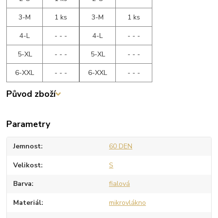
3-M
1 ks
3-M
1 ks
4-L
- - -
4-L
- - -
5-XL
- - -
5-XL
- - -
6-XXL
- - -
6-XXL
- - -
Původ zboží
Parametry
Jemnost
60 DEN
Velikost
S
Barva
fialová
Materiál
mikrovlákno