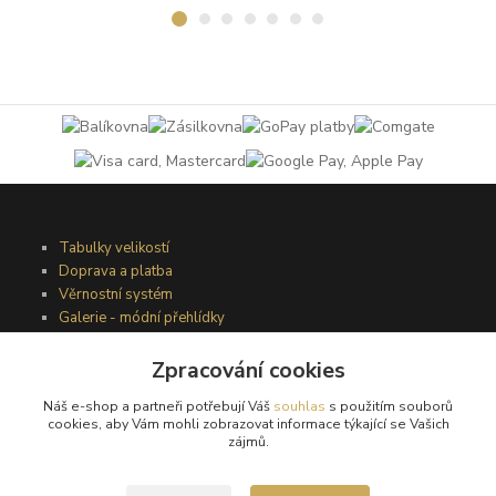
Tabulky velikostí
Doprava a platba
Věrnostní systém
Galerie - módní přehlídky
Zpracování cookies
Podmínky užití webového rozhraní
Náš e-shop a partneři potřebují Váš
souhlas
s použitím souborů
Obchodní podmínky
cookies, aby Vám mohli zobrazovat informace týkající se Vašich
Ochrana osobních údajů
zájmů.
Kontakty