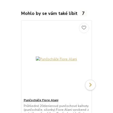
Mohlo by se vám také líbit
7
Punčocháče Fiore Alani
Punčocháče 
Průhledné 20denierové punčochové kalhoty
Průhledné 1
(punčocháče, silonky) Fiore Alani vyrobené z
kalhoty (pun