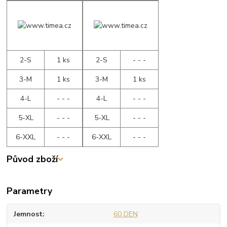
2-S
1 ks
2-S
- - -
3-M
1 ks
3-M
1 ks
4-L
- - -
4-L
- - -
5-XL
- - -
5-XL
- - -
6-XXL
- - -
6-XXL
- - -
Původ zboží
Parametry
Jemnost
60 DEN