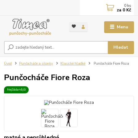
0
ks
za
0 Kč
Menu
Hledat
Úvod
Punčocháče a silonky
Klasické hladké
Punčocháče Fiore Roza
Punčocháče Fiore Roza
Nejžádanější
matné a neprůhledné