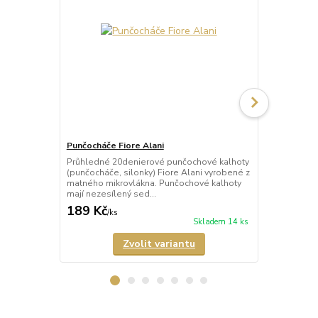
Punčocháče Fiore Alani
Punčocháče 
Průhledné 20denierové punčochové kalhoty
Průhledné 1
(punčocháče, silonky) Fiore Alani vyrobené z
kalhoty (pun
matného mikrovlákna. Punčochové kalhoty
Punčochové k
mají nezesílený sed...
zesílené špič
189 Kč
69 Kč
/
ks
/
ks
Skladem 14 ks
Zvolit variantu