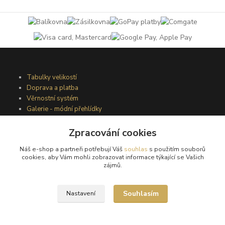
Tabulky velikostí
Doprava a platba
Věrnostní systém
Galerie - módní přehlídky
Zpracování cookies
Podmínky užití webového rozhraní
Náš e-shop a partneři potřebují Váš
souhlas
s použitím souborů
Obchodní podmínky
cookies, aby Vám mohli zobrazovat informace týkající se Vašich
Ochrana osobních údajů
zájmů.
Kontakty
Souhlasím
Nastavení
Podmínky vrácení zboží
Reklamační řád