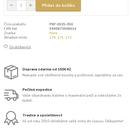
Přidat do košíku
Číslo produktu:
PKF-0025-050
EAN kód:
5900672046014
Značka:
Fiore
Skladové místo:
170, 171, 172
Do oblíbených
Doprava zdarma od 1500 Kč
Nakupte své oblíbené kousky a poštovné zaplatíme za vás.
Pečlivá expedice
Vaše objednávky balíme s maximální péčí a odesíláme 2x
týdně.
Tradice a spolehlivost
Již od roku 2010 oblékáme vaše nohy do luxusu. Děkujeme!