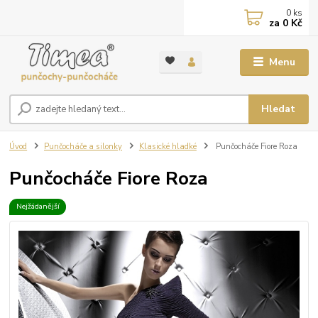
0
ks
za
0 Kč
Menu
Hledat
Úvod
Punčocháče a silonky
Klasické hladké
Punčocháče Fiore Roza
Punčocháče Fiore Roza
Nejžádanější