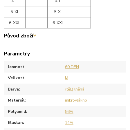
4-L
- - -
4-L
- - -
5-XL
- - -
5-XL
- - -
6-XXL
- - -
6-XXL
- - -
Původ zboží
Parametry
Jemnost
60 DEN
Velikost
M
Barva
(těl.) lněná
Materiál
mikrovlákno
Polyamid
86%
Elastan
14%