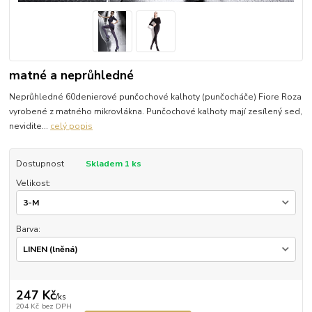
matné a neprůhledné
Neprůhledné 60denierové punčochové kalhoty (punčocháče) Fiore Roza
vyrobené z matného mikrovlákna. Punčochové kalhoty mají zesílený sed,
nevidite...
celý popis
Dostupnost
Skladem 1 ks
Velikost:
Barva:
247 Kč
/
ks
204 Kč
bez DPH