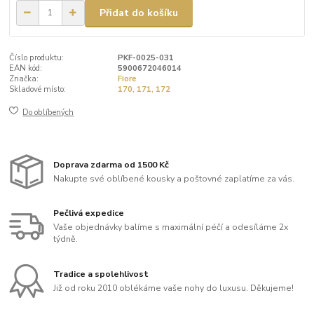
Přidat do košíku
Číslo produktu:
PKF-0025-031
EAN kód:
5900672046014
Značka:
Fiore
Skladové místo:
170, 171, 172
Do oblíbených
Doprava zdarma od 1500 Kč
Nakupte své oblíbené kousky a poštovné zaplatíme za vás.
Pečlivá expedice
Vaše objednávky balíme s maximální péčí a odesíláme 2x
týdně.
Tradice a spolehlivost
Již od roku 2010 oblékáme vaše nohy do luxusu. Děkujeme!