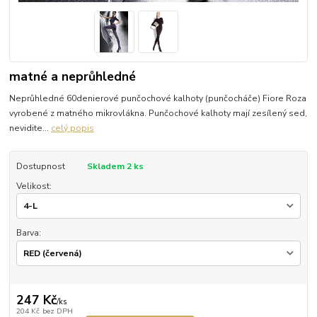
matné a neprůhledné
Neprůhledné 60denierové punčochové kalhoty (punčocháče) Fiore Roza
vyrobené z matného mikrovlákna. Punčochové kalhoty mají zesílený sed,
nevidite...
celý popis
Dostupnost
Skladem 2 ks
Velikost:
Barva:
247 Kč
/
ks
204 Kč
bez DPH