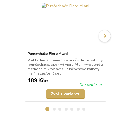
Punčocháče Fiore Alani
Punčocháče 
Průhledné 20denierové punčochové kalhoty
Průhledné 1
(punčocháče, silonky) Fiore Alani vyrobené z
kalhoty (pun
matného mikrovlákna. Punčochové kalhoty
Punčochové k
mají nezesílený sed...
zesílené špič
189 Kč
69 Kč
/
ks
/
ks
Skladem 14 ks
Zvolit variantu