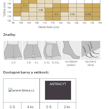
Značky:
Dostupné barvy a velikosti:
2-S
4 ks
2-S
2 ks