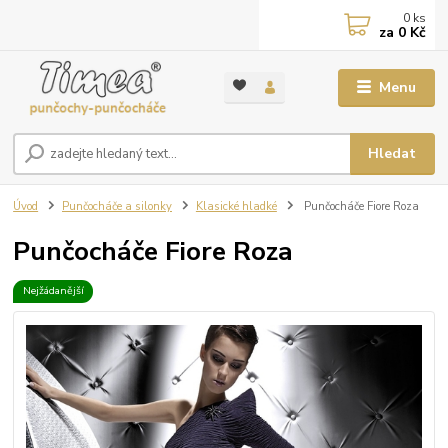
0
ks
za
0 Kč
Menu
Hledat
Úvod
Punčocháče a silonky
Klasické hladké
Punčocháče Fiore Roza
Punčocháče Fiore Roza
Nejžádanější