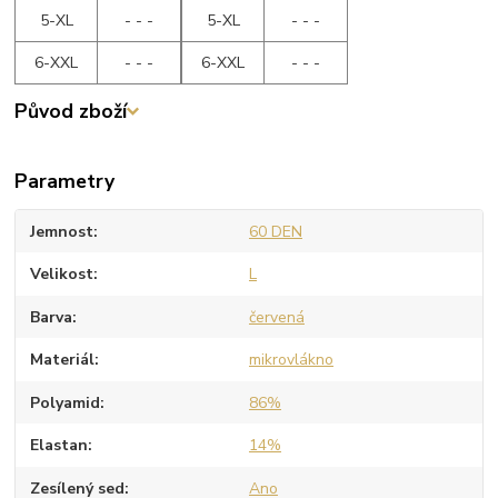
5-XL
- - -
5-XL
- - -
6-XXL
- - -
6-XXL
- - -
Původ zboží
Parametry
Jemnost
60 DEN
Velikost
L
Barva
červená
Materiál
mikrovlákno
Polyamid
86%
Elastan
14%
Zesílený sed
Ano