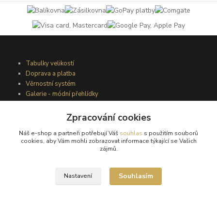
Tabulky velikostí
Doprava a platba
Věrnostní systém
Galerie - módní přehlídky
Zpracování cookies
Podmínky užití webového rozhraní
Náš e-shop a partneři potřebují Váš
souhlas
s použitím souborů
Obchodní podmínky
cookies, aby Vám mohli zobrazovat informace týkající se Vašich
Ochrana osobních údajů
zájmů.
Kontakty
Souhlasím
Nastavení
Podmínky vrácení zboží
Reklamační řád