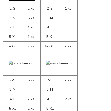
2-S
2 ks
2-S
1 ks
3-M
5 ks
3-M
- - -
4-L
1 ks
4-L
- - -
5-XL
1 ks
5-XL
- - -
6-XXL
2 ks
6-XXL
- - -
2-S
5 ks
2-S
- - -
3-M
- - -
3-M
- - -
4-L
2 ks
4-L
2 ks
5-XL
2 ks
5-XL
- - -