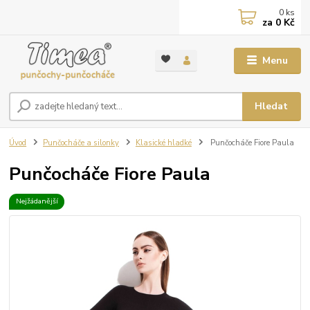
0
ks
za
0 Kč
Menu
Hledat
Úvod
Punčocháče a silonky
Klasické hladké
Punčocháče Fiore Paula
Punčocháče Fiore Paula
Nejžádanější