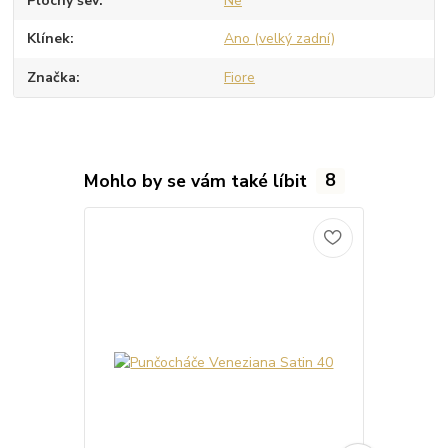
Plochý šev
Ne
Klínek
Ano (velký zadní)
Značka
Fiore
Mohlo by se vám také líbit
8