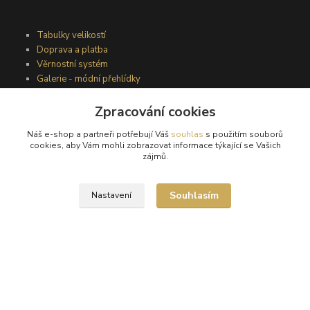
Tabulky velikostí
Doprava a platba
Věrnostní systém
Galerie - módní přehlídky
Zpracování cookies
Podmínky užití webového rozhraní
Náš e-shop a partneři potřebují Váš
souhlas
s použitím souborů
Obchodní podmínky
cookies, aby Vám mohli zobrazovat informace týkající se Vašich
Ochrana osobních údajů
zájmů.
Kontakty
Souhlasím
Nastavení
Podmínky vrácení zboží
Reklamační řád
®
© Copyright 2010 – 2026
Timea