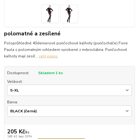
polomatné a zesílené
Poloprůhledné 40denierové punčochové kalhoty (punčocháče) Fiore
Paula s polomatným vzhledem vyrobené z mikrovlákna. Punčochové
kalhoty mají zesíl...
celý popis
Dostupnost
Skladem 1 ks
Velikost:
Barva:
205 Kč
/
ks
169 Kč
bez DPH