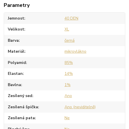
Parametry
Jemnost
40 DEN
Velikost
XL
Barva
černá
Materiál
mikrovlákno
Polyamid
85%
Elastan
14%
Bavlna
1%
Zesílený sed
Ano
Zesílená špička
Ano (neviditelně)
Zesílená pata
Ne