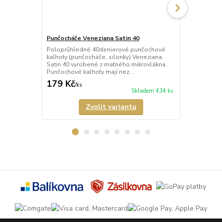
Punčocháče Veneziana Satin 40
Punčocháče 
Poloprůhledné 40denierové punčochové
Průhledné 2
kalhoty (punčocháče, silonky) Veneziana
(punčocháče,
Satin 40 vyrobené z matného mikrovlákna.
matného mik
Punčochové kalhoty mají nez...
mají nezesíl
179 Kč
189 Kč
/
ks
/
ks
Skladem 434 ks
Zvolit variantu