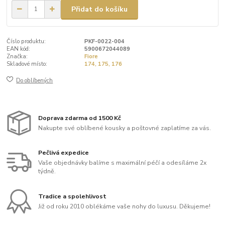
Přidat do košíku
Číslo produktu:
PKF-0022-004
EAN kód:
5900672044089
Značka:
Fiore
Skladové místo:
174, 175, 176
Do oblíbených
Doprava zdarma od 1500 Kč
Nakupte své oblíbené kousky a poštovné zaplatíme za vás.
Pečlivá expedice
Vaše objednávky balíme s maximální péčí a odesíláme 2x
týdně.
Tradice a spolehlivost
Již od roku 2010 oblékáme vaše nohy do luxusu. Děkujeme!