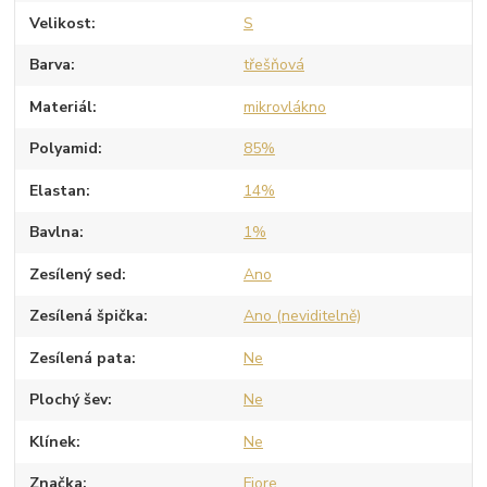
Velikost
S
Barva
třešňová
Materiál
mikrovlákno
Polyamid
85%
Elastan
14%
Bavlna
1%
Zesílený sed
Ano
Zesílená špička
Ano (neviditelně)
Zesílená pata
Ne
Plochý šev
Ne
Klínek
Ne
Značka
Fiore