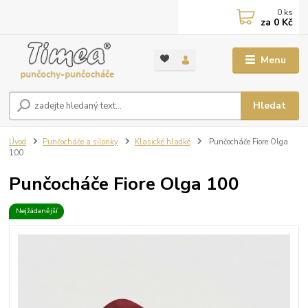
0
ks
za
0 Kč
Menu
Hledat
Úvod
Punčocháče a silonky
Klasické hladké
Punčocháče Fiore Olga
100
Punčocháče Fiore Olga 100
Nejžádanější