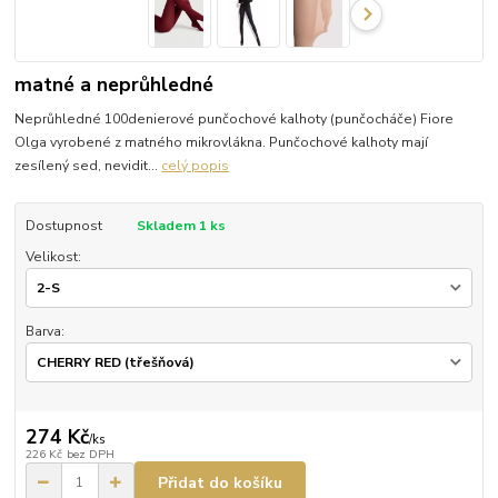
matné a neprůhledné
Neprůhledné 100denierové punčochové kalhoty (punčocháče) Fiore
Olga vyrobené z matného mikrovlákna. Punčochové kalhoty mají
zesílený sed, nevidit...
celý popis
Dostupnost
Skladem 1 ks
Velikost:
Barva:
274 Kč
/
ks
226 Kč
bez DPH
Přidat do košíku