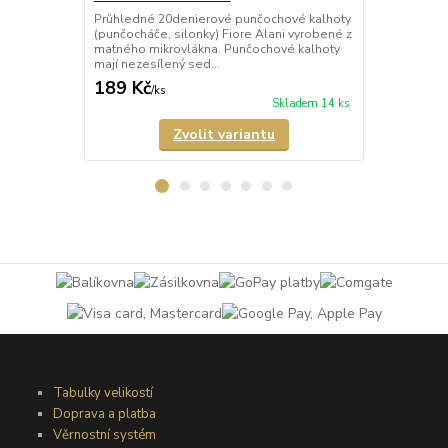
Průhledné 20denierové punčochové kalhoty
Průhledné 1
(punčocháče, silonky) Fiore Alani vyrobené z
kalhoty (pun
matného mikrovlákna. Punčochové kalhoty
Punčochové k
mají nezesílený sed...
zesílené špič
189 Kč
69 Kč
/
ks
/
ks
Skladem 14 ks
Zvolit variantu
Tabulky velikostí
Doprava a platba
Věrnostní systém