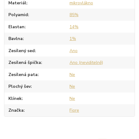
Materiál
mikrovlákno
Polyamid
85%
Elastan
14%
Bavlna
1%
Zesílený sed
Ano
Zesílená špička
Ano (neviditelně)
Zesílená pata
Ne
Plochý šev
Ne
Klínek
Ne
Značka
Fiore