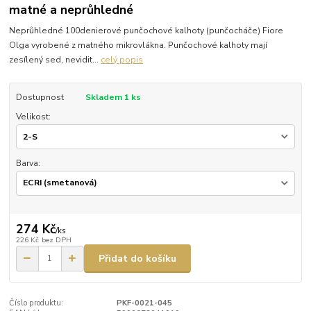
matné a neprůhledné
Neprůhledné 100denierové punčochové kalhoty (punčocháče) Fiore
Olga vyrobené z matného mikrovlákna. Punčochové kalhoty mají
zesílený sed, nevidit...
celý popis
Dostupnost
Skladem 1 ks
Velikost:
Barva:
274 Kč
/
ks
226 Kč
bez DPH
Přidat do košíku
Číslo produktu:
PKF-0021-045