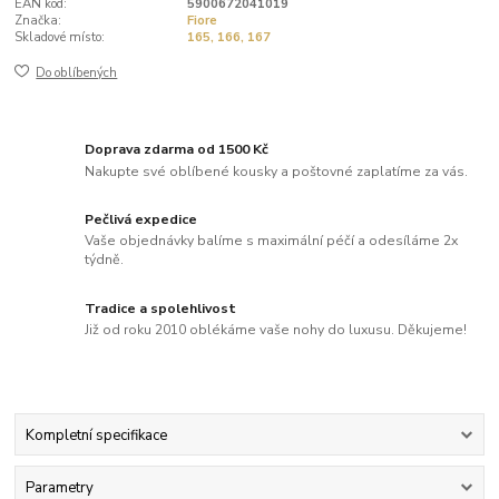
EAN kód:
5900672041019
Značka:
Fiore
Skladové místo:
165, 166, 167
Do oblíbených
Doprava zdarma od 1500 Kč
Nakupte své oblíbené kousky a poštovné zaplatíme za vás.
Pečlivá expedice
Vaše objednávky balíme s maximální péčí a odesíláme 2x
týdně.
Tradice a spolehlivost
Již od roku 2010 oblékáme vaše nohy do luxusu. Děkujeme!
Kompletní specifikace
Parametry