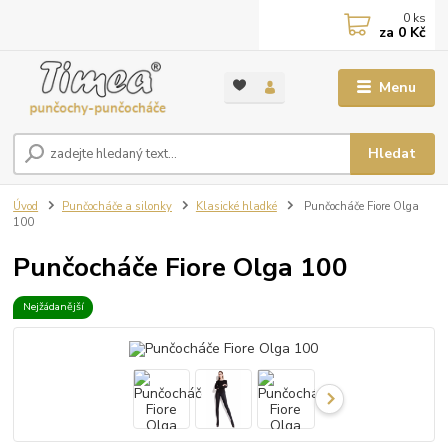
0
ks
za
0 Kč
Menu
Hledat
Úvod
Punčocháče a silonky
Klasické hladké
Punčocháče Fiore Olga
100
Punčocháče Fiore Olga 100
Nejžádanější