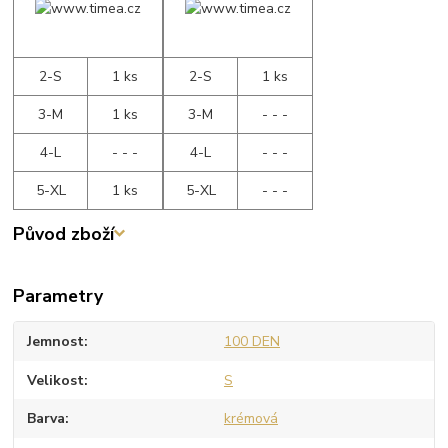
2-S
1 ks
2-S
1 ks
3-M
1 ks
3-M
- - -
4-L
- - -
4-L
- - -
5-XL
1 ks
5-XL
- - -
Původ zboží
Parametry
Jemnost
100 DEN
Velikost
S
Barva
krémová