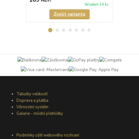
/
ks
/
ks
Skladem 14 ks
Zvolit variantu
Tabulky velikostí
Doprava a platba
Věrnostní systém
Galerie - módní přehlídky
Podmínky užití webového rozhraní