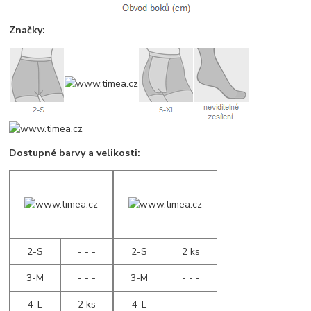
Značky:
Dostupné barvy a velikosti:
2-S
- - -
2-S
2 ks
3-M
- - -
3-M
- - -
4-L
2 ks
4-L
- - -