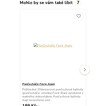
Mohlo by se vám také líbit
7
Punčocháče Fiore Alani
Punčocháče 
Průhledné 20denierové punčochové kalhoty
Průhledné 1
(punčocháče, silonky) Fiore Alani vyrobené z
kalhoty (pun
matného mikrovlákna. Punčochové kalhoty
Punčochové k
mají nezesílený sed...
zesílené špič
189 Kč
69 Kč