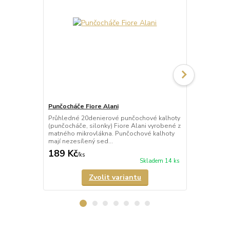
Punčocháče Fiore Alani
Punčocháče 
Průhledné 20denierové punčochové kalhoty
Průhledné 1
(punčocháče, silonky) Fiore Alani vyrobené z
kalhoty (pun
matného mikrovlákna. Punčochové kalhoty
Punčochové k
mají nezesílený sed...
zesílené špič
189 Kč
69 Kč
/
ks
/
ks
Skladem 14 ks
Zvolit variantu