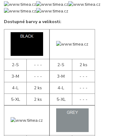
Dostupné barvy a velikosti:
2-S
- - -
2-S
2 ks
3-M
- - -
3-M
- - -
4-L
2 ks
4-L
- - -
5-XL
2 ks
5-XL
- - -