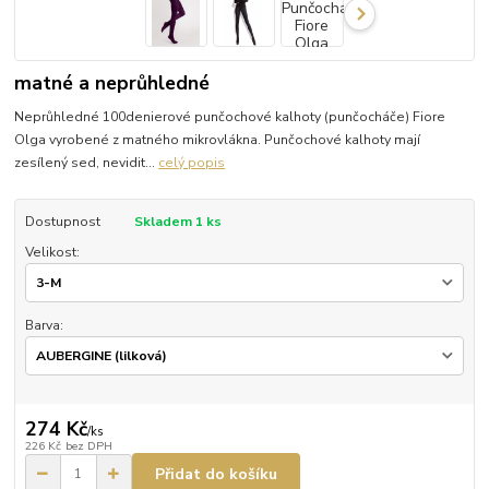
matné a neprůhledné
Neprůhledné 100denierové punčochové kalhoty (punčocháče) Fiore
Olga vyrobené z matného mikrovlákna. Punčochové kalhoty mají
zesílený sed, nevidit...
celý popis
Dostupnost
Skladem 1 ks
Velikost:
Barva:
274 Kč
/
ks
226 Kč
bez DPH
Přidat do košíku