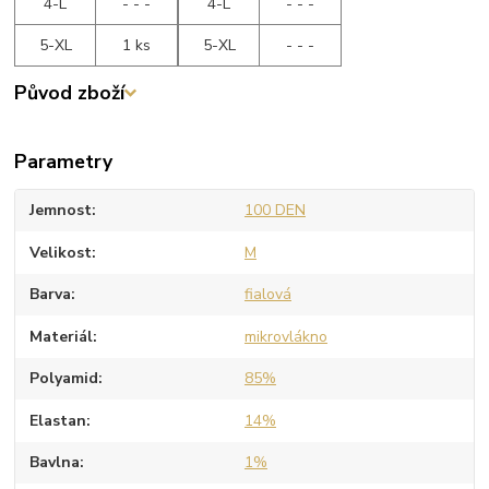
4-L
- - -
4-L
- - -
5-XL
1 ks
5-XL
- - -
Původ zboží
Parametry
Jemnost
100 DEN
Velikost
M
Barva
fialová
Materiál
mikrovlákno
Polyamid
85%
Elastan
14%
Bavlna
1%