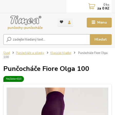
0
ks
za
0 Kč
Menu
Hledat
Úvod
Punčocháče a silonky
Klasické hladké
Punčocháče Fiore Olga
100
Punčocháče Fiore Olga 100
Nejžádanější