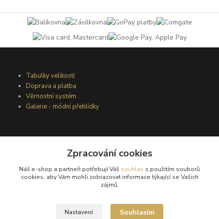
Tabulky velikostí
Doprava a platba
Věrnostní systém
Galerie - módní přehlídky
Podmínky užití webového rozhraní
Obchodní podmínky
Zpracování cookies
Ochrana osobních údajů
Náš e-shop a partneři potřebují Váš
souhlas
s použitím souborů
Kontakty
cookies, aby Vám mohli zobrazovat informace týkající se Vašich
zájmů.
Podmínky vrácení zboží
Souhlasím
Nastavení
Reklamační řád