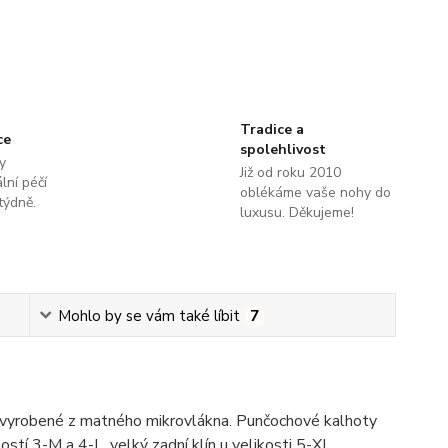
Tradice a
ce
spolehlivost
y
Již od roku 2010
lní péčí
oblékáme vaše nohy do
týdně.
luxusu. Děkujeme!
Mohlo by se vám také líbit
7
vyrobené z matného mikrovlákna. Punčochové kalhoty
ostí 3-M a 4-L, velký zadní klín u velikosti 5-XL.