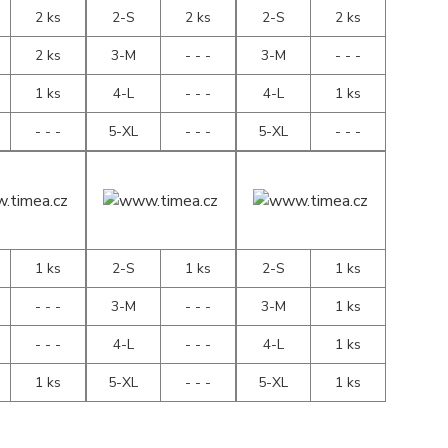
2 ks
2-S
2 ks
2-S
2 ks
2 ks
3-M
- - -
3-M
- - -
1 ks
4-L
- - -
4-L
1 ks
- - -
5-XL
- - -
5-XL
- - -
1 ks
2-S
1 ks
2-S
1 ks
- - -
3-M
- - -
3-M
1 ks
- - -
4-L
- - -
4-L
1 ks
1 ks
5-XL
- - -
5-XL
1 ks