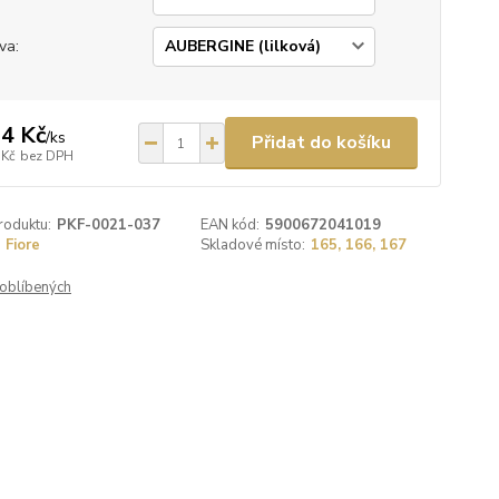
va:
4 Kč
/
ks
Přidat do košíku
 Kč
bez DPH
roduktu:
PKF-0021-037
EAN kód:
5900672041019
Fiore
Skladové místo:
165, 166, 167
oblíbených