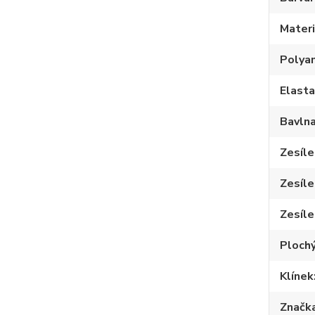
Materi
Polya
Elast
Bavln
Zesíle
Zesíle
Zesíle
Plochý
Klínek
Značk