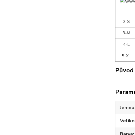
2-S
3-M
4-L
5-XL
Původ 
Param
Jemno
Veliko
Barva