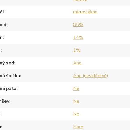
ál
mikrovlákno
mid
85%
an
14%
a
1%
ný sed
Ano
ná špička
Ano (neviditelně)
ná pata
Ne
 šev
Ne
Ne
a
Fiore