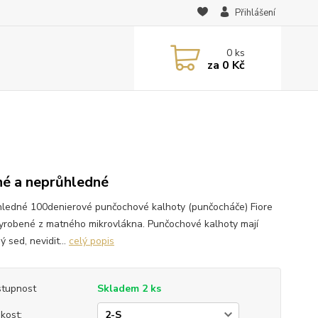
Přihlášení
0
ks
za
0 Kč
é a neprůhledné
ledné 100denierové punčochové kalhoty (punčocháče) Fiore
yrobené z matného mikrovlákna. Punčochové kalhoty mají
ý sed, nevidit...
celý popis
tupnost
Skladem 2 ks
ikost: