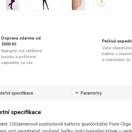
Doprava zdarma od
Pečlivá expedi
1500 Kč
Vaše objednávk
Nakupte své oblíbené
balíme s maximá
kousky a poštovné
a odesíláme 2x 
zaplatíme za vás.
etní specifikace
Parametry
tní specifikace
dné 100denierové punčochové kalhoty (punčocháče) Fiore Olga 
lený sed, neviditelně zesílené špičky, malý bavlněný klínek u velik