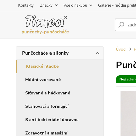
Kontakty
Značky
Vše o nákupu
Galerie - módní přeh
Úvod
P
Punčocháče a silonky
Punč
Klasické hladké
Módní vzorované
Nejžádaně
Síťované a háčkované
Stahovací a formující
S antibakteriální úpravou
Zdravotní a masážní