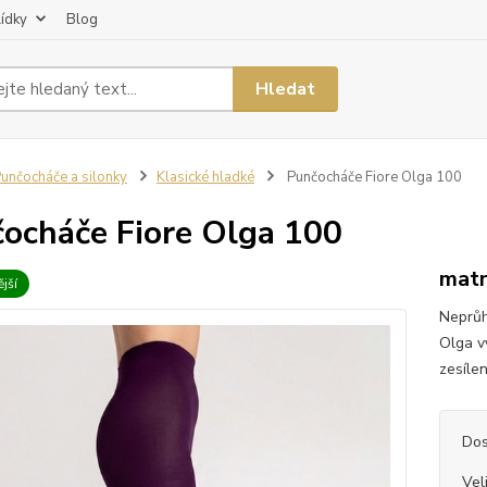
lídky
Blog
Hledat
unčocháče a silonky
Klasické hladké
Punčocháče Fiore Olga 100
ocháče Fiore Olga 100
matn
jší
Neprůh
Olga v
zesílen
Dos
Vel