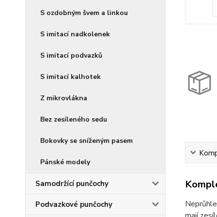
S ozdobným švem a linkou
S imitací nadkolenek
S imitací podvazků
S imitací kalhotek
Z mikrovlákna
Bez zesíleného sedu
Bokovky se sníženým pasem
Kompl
Pánské modely
Komple
Samodržící punčochy
Neprůhle
Podvazkové punčochy
mají zesí