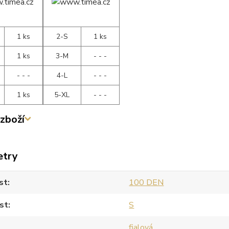
1 ks
2-S
1 ks
1 ks
3-M
- - -
- - -
4-L
- - -
1 ks
5-XL
- - -
zboží
etry
st
100 DEN
st
S
fialová