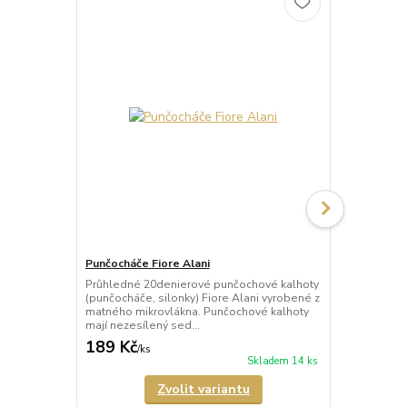
Punčocháče Fiore Alani
Punčocháče 
Průhledné 20denierové punčochové kalhoty
Průhledné 1
(punčocháče, silonky) Fiore Alani vyrobené z
kalhoty (pun
matného mikrovlákna. Punčochové kalhoty
Punčochové k
mají nezesílený sed...
zesílené špič
189 Kč
69 Kč
/
ks
/
ks
Skladem 14 ks
Zvolit variantu