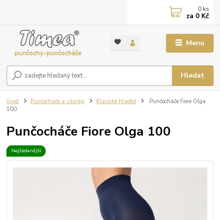
0
ks
za
0 Kč
Menu
Hledat
Úvod
Punčocháče a silonky
Klasické hladké
Punčocháče Fiore Olga
100
Punčocháče Fiore Olga 100
Nejžádanější