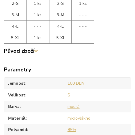
2-S
1 ks
2-S
1 ks
3-M
1 ks
3-M
- - -
4-L
- - -
4-L
- - -
5-XL
1 ks
5-XL
- - -
Původ zboží
Parametry
Jemnost
100 DEN
Velikost
S
Barva
modrá
Materiál
mikrovlákno
Polyamid
85%