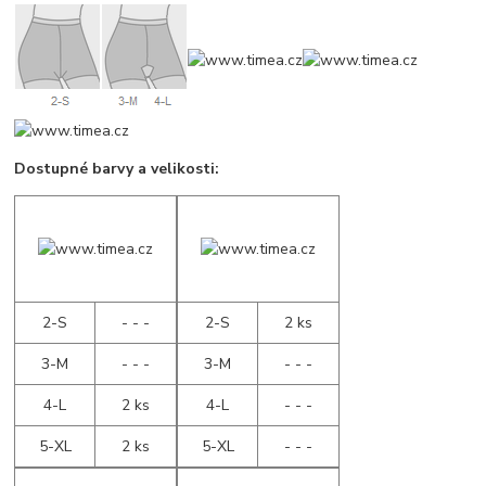
Dostupné barvy a velikosti:
2-S
- - -
2-S
2 ks
3-M
- - -
3-M
- - -
4-L
2 ks
4-L
- - -
5-XL
2 ks
5-XL
- - -