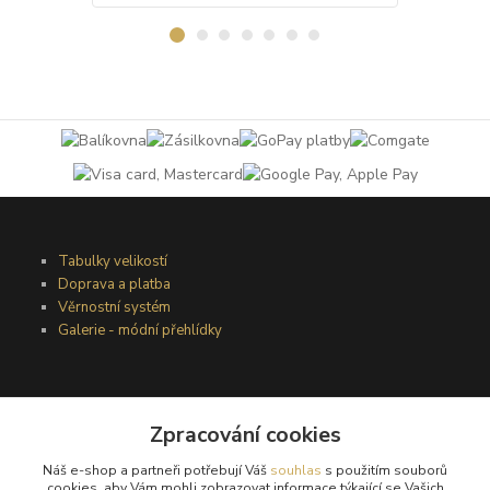
Tabulky velikostí
Doprava a platba
Věrnostní systém
Galerie - módní přehlídky
Podmínky užití webového rozhraní
Obchodní podmínky
Zpracování cookies
Ochrana osobních údajů
Náš e-shop a partneři potřebují Váš
souhlas
s použitím souborů
Kontakty
cookies, aby Vám mohli zobrazovat informace týkající se Vašich