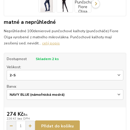
matné a neprůhledné
Neprůhledné 100denierové punčochové kalhoty (punčocháče) Fiore
Olga vyrobené z matného mikrovlákna. Punčochové kalhoty mají
zesílený sed, nevidit...
celý popis
Dostupnost
Skladem 2 ks
Velikost:
Barva:
274 Kč
/
ks
226 Kč
bez DPH
Přidat do košíku