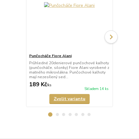
Punčocháče Fiore Alani
Punčocháče 
Průhledné 20denierové punčochové kalhoty
Průhledné 1
(punčocháče, silonky) Fiore Alani vyrobené z
kalhoty (pun
matného mikrovlákna. Punčochové kalhoty
Punčochové k
mají nezesílený sed...
zesílené špič
189 Kč
69 Kč
/
ks
/
ks
Skladem 14 ks
Zvolit variantu