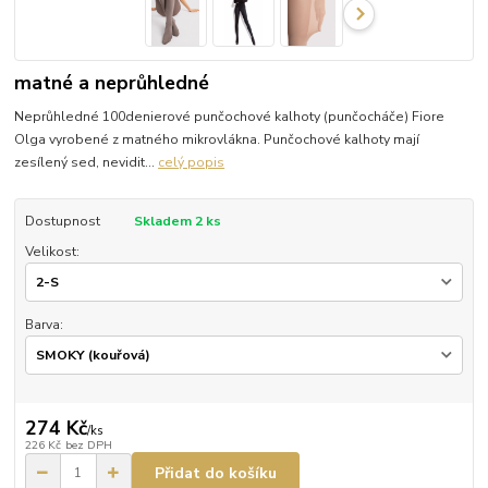
matné a neprůhledné
Neprůhledné 100denierové punčochové kalhoty (punčocháče) Fiore
Olga vyrobené z matného mikrovlákna. Punčochové kalhoty mají
zesílený sed, nevidit...
celý popis
Dostupnost
Skladem 2 ks
Velikost:
Barva:
274 Kč
/
ks
226 Kč
bez DPH
Přidat do košíku