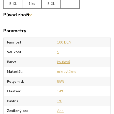
5-XL
1 ks
5-XL
- - -
Původ zboží
Parametry
Jemnost
100 DEN
Velikost
S
Barva
kouřová
Materiál
mikrovlákno
Polyamid
85%
Elastan
14%
Bavlna
1%
Zesílený sed
Ano