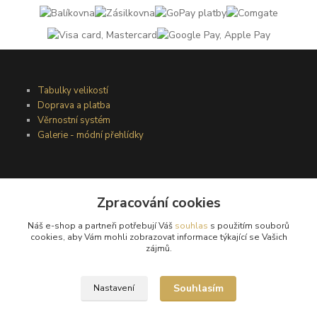
Tabulky velikostí
Doprava a platba
Věrnostní systém
Galerie - módní přehlídky
Podmínky užití webového rozhraní
Zpracování cookies
Obchodní podmínky
Ochrana osobních údajů
Náš e-shop a partneři potřebují Váš
souhlas
s použitím souborů
Kontakty
cookies, aby Vám mohli zobrazovat informace týkající se Vašich
zájmů.
Podmínky vrácení zboží
Souhlasím
Nastavení
Reklamační řád