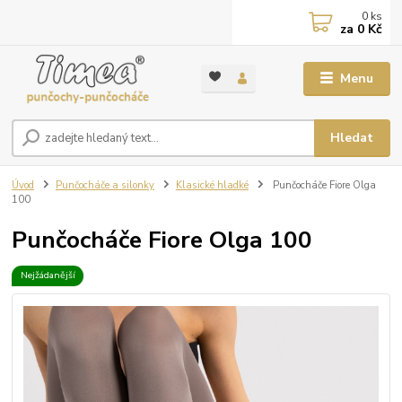
0
ks
za
0 Kč
Menu
Hledat
Úvod
Punčocháče a silonky
Klasické hladké
Punčocháče Fiore Olga
100
Punčocháče Fiore Olga 100
Nejžádanější