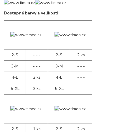
Dostupné barvy a velikosti:
2-S
- - -
2-S
2 ks
3-M
- - -
3-M
- - -
4-L
2 ks
4-L
- - -
5-XL
2 ks
5-XL
- - -
2-S
1 ks
2-S
2 ks