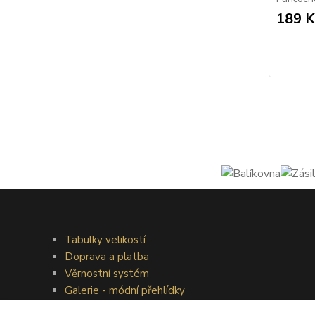
189 K
Tabulky velikostí
Doprava a platba
Věrnostní systém
Galerie - módní přehlídky