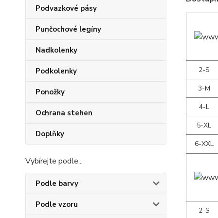
Podvazkové pásy
Punčochové legíny
Nadkolenky
2-S
Podkolenky
3-M
Ponožky
4-L
Ochrana stehen
5-XL
Doplňky
6-XXL
Vybírejte podle...
Podle barvy
Podle vzoru
2-S