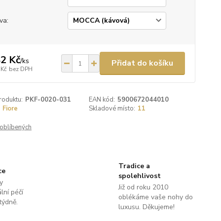
va:
2 Kč
/
ks
Přidat do košíku
 Kč
bez DPH
roduktu:
PKF-0020-031
EAN kód:
5900672044010
Fiore
Skladové místo:
11
oblíbených
Tradice a
ce
spolehlivost
y
Již od roku 2010
lní péčí
oblékáme vaše nohy do
týdně.
luxusu. Děkujeme!