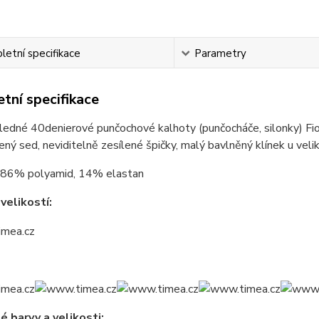
etní specifikace
Parametry
tní specifikace
ledné 40denierové punčochové kalhoty (punčocháče, silonky) F
lený sed, neviditelně zesílené špičky, malý bavlněný klínek u veli
86% polyamid, 14% elastan
velikostí:
 barvy a velikosti: