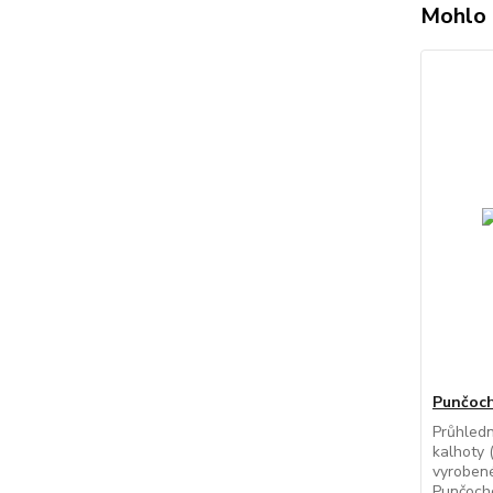
Mohlo 
Punčoch
Průhled
kalhoty 
vyrobené
Punčocho