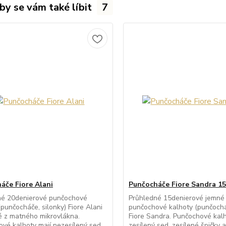
by se vám také líbit
7
áče Fiore Alani
Punčocháče Fiore Sandra 15
né 20denierové punčochové
Průhledné 15denierové jemné
(punčocháče, silonky) Fiore Alani
punčochové kalhoty (punčocháč
 z matného mikrovlákna.
Fiore Sandra. Punčochové kalh
vé kalhoty mají nezesílený sed...
zesílený sed, zesílené špičky a 