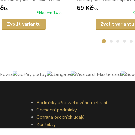
č
69 Kč
/
ks
/
ks
Skladem 14 ks
S
Zvolit variantu
Zvolit variantu
Podmínky užití webového rozhraní
Obchodní podmínky
Ochrana osobních údajů
Kontakty