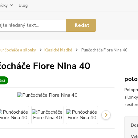
lídky
Blog
Hledat
unčocháče a silonky
Klasické hladké
Punčocháče Fiore Nina 40
ocháče Fiore Nina 40
polo
jší
Polopr
silonk
zesílen
Dos
Vel