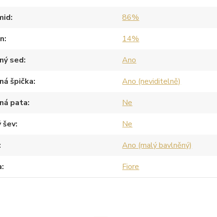
mid
86%
an
14%
ný sed
Ano
ná špička
Ano (neviditelně)
ná pata
Ne
 šev
Ne
Ano (malý bavlněný)
a
Fiore