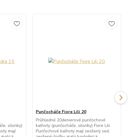
Punčocháče Fiore Lili 20
Pu
Průhledné 20denierové punčochové
Pr
e, silonky)
kalhoty (punčocháče, silonky) Fiore Lili.
kal
oty mají
Punčochové kalhoty mají zesílený sed,
s i
malý k...
zesílené špičky, malý bavlněný k...
maj