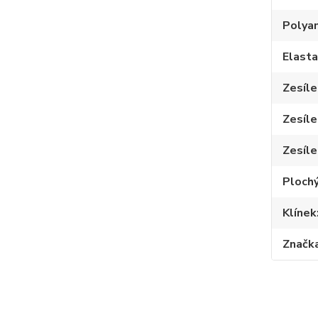
Polya
Elast
Zesíle
Zesíle
Zesíle
Plochý
Klínek
Značk