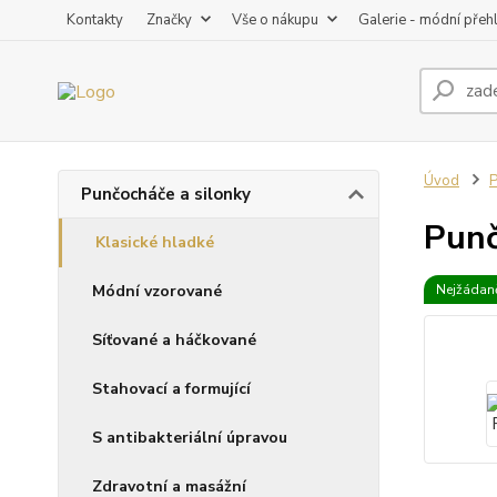
Kontakty
Značky
Vše o nákupu
Galerie - módní přeh
Úvod
P
Punčocháče a silonky
Punč
Klasické hladké
Módní vzorované
Nejžádaně
Síťované a háčkované
Stahovací a formující
S antibakteriální úpravou
Zdravotní a masážní