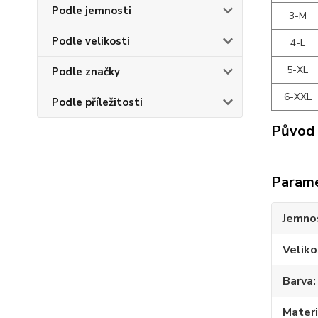
Podle jemnosti
3-M
Podle velikosti
4-L
5-XL
Podle značky
6-XXL
Podle příležitosti
Původ 
Param
Jemno
Veliko
Barva
Materi