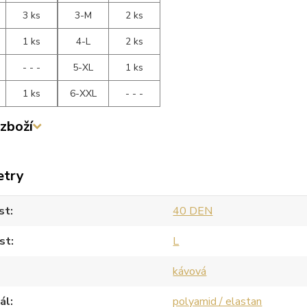
3 ks
3-M
2 ks
1 ks
4-L
2 ks
- - -
5-XL
1 ks
1 ks
6-XXL
- - -
zboží
etry
st
40 DEN
st
L
kávová
ál
polyamid / elastan