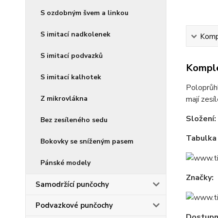
S ozdobným švem a linkou
S imitací nadkolenek
Kompl
S imitací podvazků
Komple
S imitací kalhotek
Poloprůh
Z mikrovlákna
mají zesí
Složení:
Bez zesíleného sedu
Tabulka 
Bokovky se sníženým pasem
Pánské modely
Značky:
Samodržící punčochy
Podvazkové punčochy
Dostupné