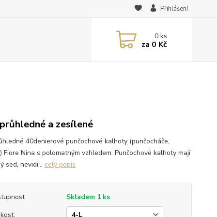
Přihlášení
0
ks
za
0 Kč
průhledné a zesílené
ůhledné 40denierové punčochové kalhoty (punčocháče,
y) Fiore Nina s polomatným vzhledem. Punčochové kalhoty mají
ý sed, nevidi...
celý popis
tupnost
Skladem 1 ks
ikost: