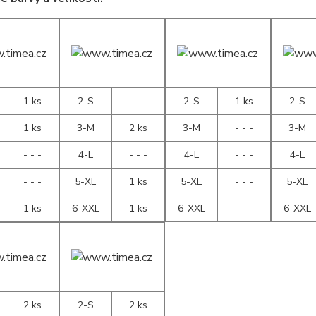
1 ks
2-S
- - -
2-S
1 ks
2-S
1 ks
3-M
2 ks
3-M
- - -
3-M
- - -
4-L
- - -
4-L
- - -
4-L
- - -
5-XL
1 ks
5-XL
- - -
5-XL
1 ks
6-XXL
1 ks
6-XXL
- - -
6-XXL
2 ks
2-S
2 ks