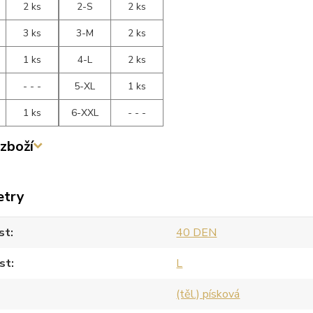
2 ks
2-S
2 ks
3 ks
3-M
2 ks
1 ks
4-L
2 ks
- - -
5-XL
1 ks
1 ks
6-XXL
- - -
zboží
etry
st
40 DEN
st
L
(těl.) písková