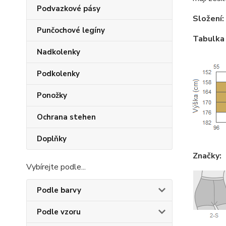
Podvazkové pásy
Složení:
Punčochové legíny
Tabulka 
Nadkolenky
Podkolenky
Ponožky
Ochrana stehen
Doplňky
Značky:
Vybírejte podle...
Podle barvy
Podle vzoru