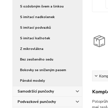
S ozdobným švem a linkou
S imitací nadkolenek
S imitací podvazků
S imitací kalhotek
Z mikrovlákna
Bez zesíleného sedu
Bokovky se sníženým pasem
Kompl
Pánské modely
Komple
Samodržící punčochy
Poloprůh
Podvazkové punčochy
mají zesí