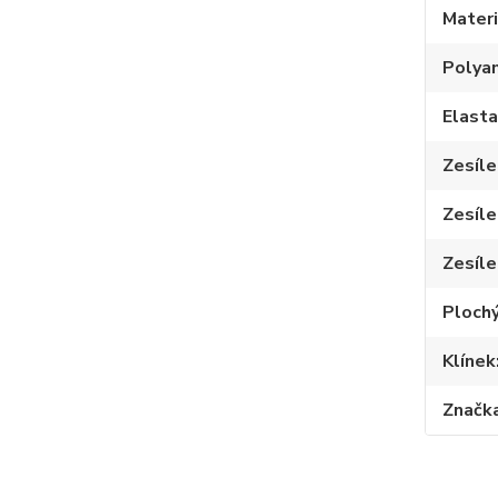
Materi
Polya
Elast
Zesíle
Zesíle
Zesíle
Plochý
Klínek
Značk