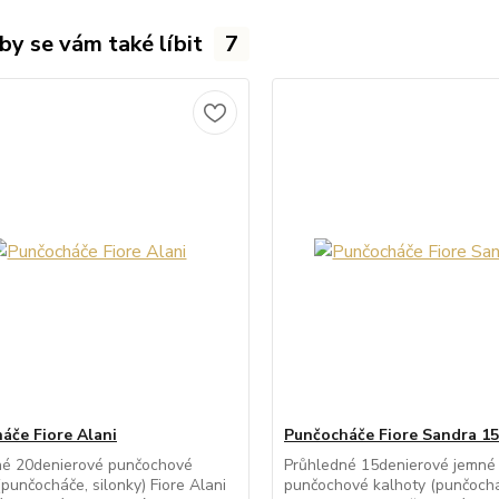
by se vám také líbit
7
áče Fiore Alani
Punčocháče Fiore Sandra 15
né 20denierové punčochové
Průhledné 15denierové jemné
(punčocháče, silonky) Fiore Alani
punčochové kalhoty (punčocháč