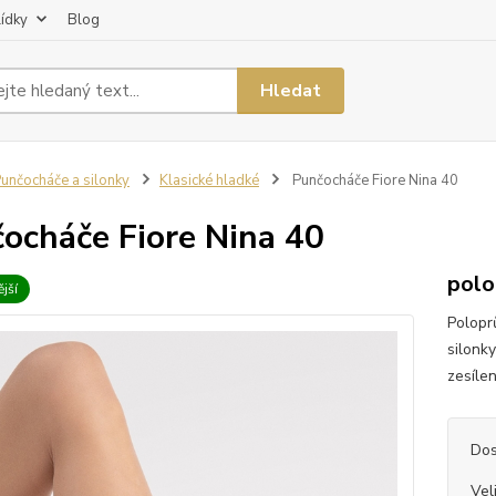
lídky
Blog
Hledat
unčocháče a silonky
Klasické hladké
Punčocháče Fiore Nina 40
ocháče Fiore Nina 40
polo
jší
Polopr
silonk
zesílen
Dos
Vel