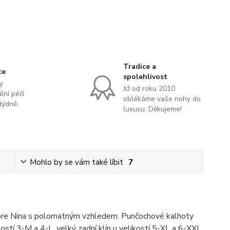
Tradice a
ce
spolehlivost
y
Již od roku 2010
lní péčí
oblékáme vaše nohy do
týdně.
luxusu. Děkujeme!
Mohlo by se vám také líbit
7
iore Nina s polomatným vzhledem. Punčochové kalhoty
kostí 3-M a 4-L, velký zadní klín u velikostí 5-XL a 6-XXL.