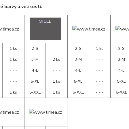
 barvy a velikosti:
1 ks
2-S
- - -
2-S
1 ks
2-S
1 ks
3-M
2 ks
3-M
- - -
3-M
- - -
4-L
- - -
4-L
- - -
4-L
- - -
5-XL
1 ks
5-XL
- - -
5-XL
1 ks
6-XXL
1 ks
6-XXL
- - -
6-XXL