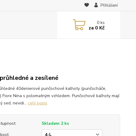
Přihlášení
0
ks
za
0 Kč
průhledné a zesílené
ůhledné 40denierové punčochové kalhoty (punčocháče,
y) Fiore Nina s polomatným vzhledem. Punčochové kalhoty mají
ý sed, nevidi...
celý popis
tupnost
Skladem 2 ks
ikost: