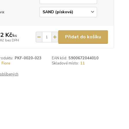
va:
2 Kč
/
ks
Přidat do košíku
 Kč
bez DPH
roduktu:
PKF-0020-023
EAN kód:
5900672044010
Fiore
Skladové místo:
11
oblíbených