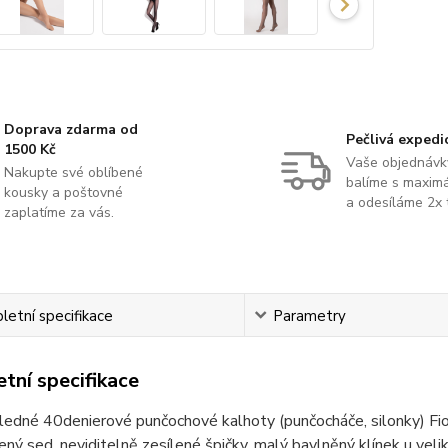
Doprava zdarma od
Pečlivá expedi
1500 Kč
Vaše objednávk
Nakupte své oblíbené
balíme s maximá
kousky a poštovné
a odesíláme 2x 
zaplatíme za vás.
etní specifikace
Parametry
tní specifikace
ledné 40denierové punčochové kalhoty (punčocháče, silonky) F
lený sed, neviditelně zesílené špičky, malý bavlněný klínek u veli