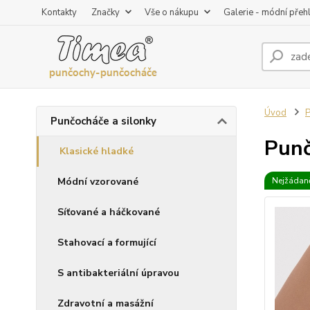
Kontakty
Značky
Vše o nákupu
Galerie - módní přeh
Úvod
P
Punčocháče a silonky
Punč
Klasické hladké
Módní vzorované
Nejžádaně
Síťované a háčkované
Stahovací a formující
S antibakteriální úpravou
Zdravotní a masážní