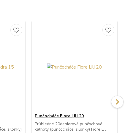
Punčocháče Fiore Lili 20
Pu
Průhledné 20denierové punčochové
Pr
e, silonky)
kalhoty (punčocháče, silonky) Fiore Lili.
kal