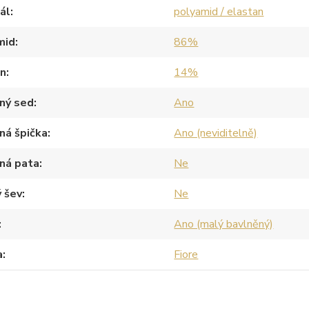
ál
polyamid / elastan
mid
86%
an
14%
ný sed
Ano
ná špička
Ano (neviditelně)
ná pata
Ne
 šev
Ne
Ano (malý bavlněný)
a
Fiore