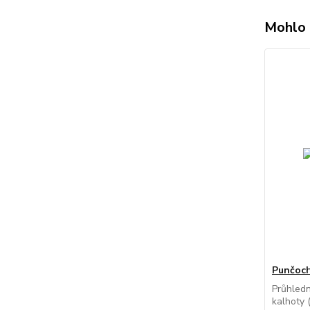
Mohlo 
Punčoch
Průhled
kalhoty 