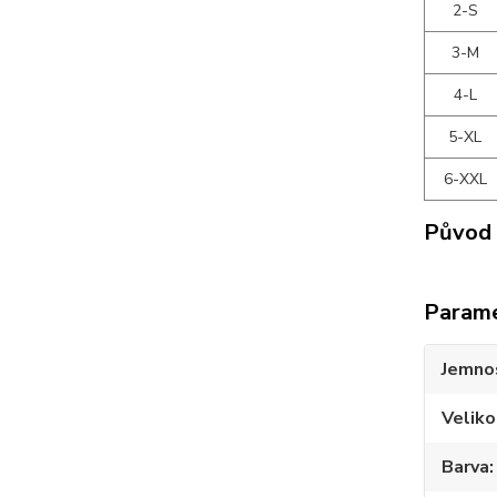
2-S
3-M
4-L
5-XL
6-XXL
Původ 
Param
Jemno
Veliko
Barva