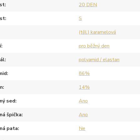
st
20 DEN
st
S
(těl.) karamelová
í
pro běžný den
ál
polyamid / elastan
mid
86%
an
14%
ný sed
Ano
ná špička
Ano
ná pata
Ne