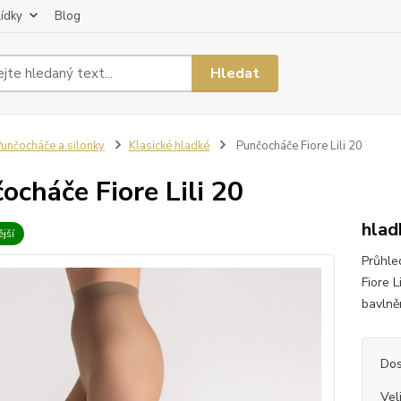
lídky
Blog
Hledat
unčocháče a silonky
Klasické hladké
Punčocháče Fiore Lili 20
ocháče Fiore Lili 20
hlad
jší
Průhle
Fiore L
bavlněn
Dos
Vel