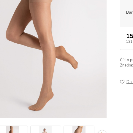
Bar
15
131
Číslo p
Značka:
Do 