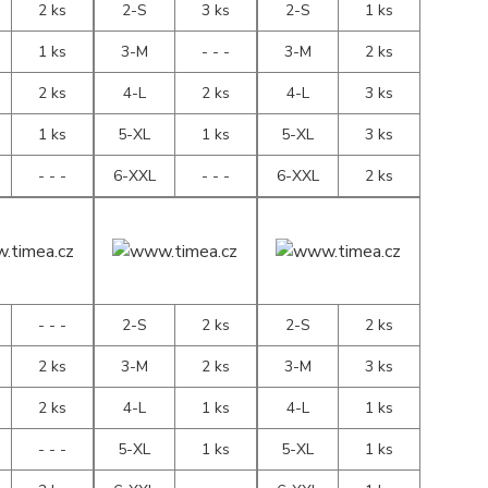
2 ks
2-S
3 ks
2-S
1 ks
1 ks
3-M
- - -
3-M
2 ks
2 ks
4-L
2 ks
4-L
3 ks
1 ks
5-XL
1 ks
5-XL
3 ks
- - -
6-XXL
- - -
6-XXL
2 ks
- - -
2-S
2 ks
2-S
2 ks
2 ks
3-M
2 ks
3-M
3 ks
2 ks
4-L
1 ks
4-L
1 ks
- - -
5-XL
1 ks
5-XL
1 ks