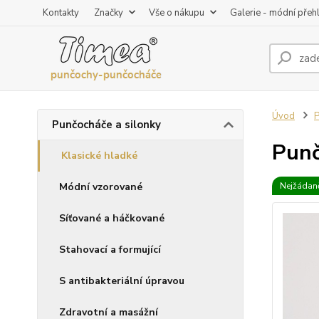
Kontakty
Značky
Vše o nákupu
Galerie - módní přeh
Úvod
P
Punčocháče a silonky
Punč
Klasické hladké
Módní vzorované
Nejžádaně
Síťované a háčkované
Stahovací a formující
S antibakteriální úpravou
Zdravotní a masážní