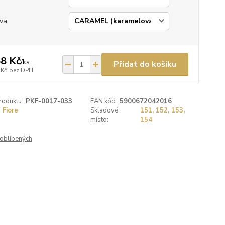
va:
8 Kč
/
ks
Přidat do košíku
 Kč
bez DPH
roduktu:
PKF-0017-033
EAN kód:
5900672042016
Fiore
Skladové
151, 152, 153,
místo:
154
oblíbených