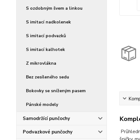
S ozdobným švem a linkou
S imitací nadkolenek
S imitací podvazků
S imitací kalhotek
Z mikrovlákna
Bez zesíleného sedu
Bokovky se sníženým pasem
Kompl
Pánské modely
Komple
Samodržící punčochy
Průhledn
Podvazkové punčochy
špičky, m