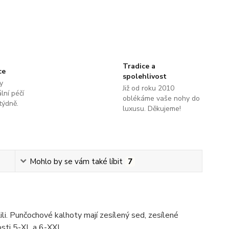
Tradice a
ce
spolehlivost
y
Již od roku 2010
lní péčí
oblékáme vaše nohy do
týdně.
luxusu. Děkujeme!
Mohlo by se vám také líbit
7
li. Punčochové kalhoty mají zesílený sed, zesílené
kosti 5-XL a 6-XXL.