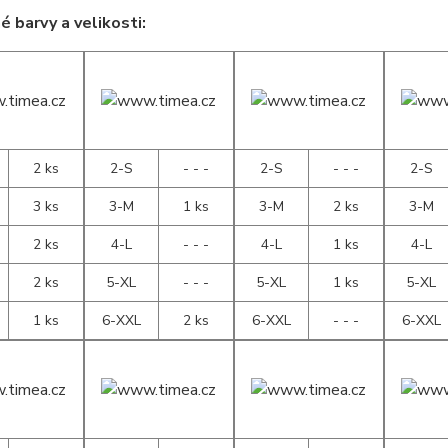
 barvy a velikosti:
2 ks
2-S
- - -
2-S
- - -
2-S
3 ks
3-M
1 ks
3-M
2 ks
3-M
2 ks
4-L
- - -
4-L
1 ks
4-L
2 ks
5-XL
- - -
5-XL
1 ks
5-XL
1 ks
6-XXL
2 ks
6-XXL
- - -
6-XXL