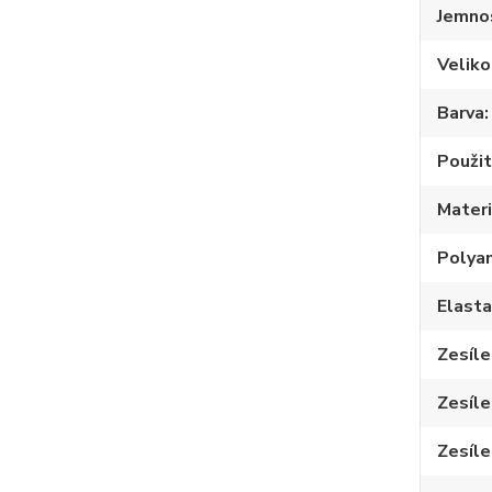
Jemno
Veliko
Barva
Použit
Materi
Polya
Elast
Zesíle
Zesíle
Zesíle