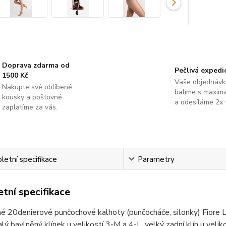
Doprava zdarma od
Pečlivá expedi
1500 Kč
Vaše objednávk
Nakupte své oblíbené
balíme s maximá
kousky a poštovné
a odesíláme 2x 
zaplatíme za vás.
etní specifikace
Parametry
tní specifikace
é 20denierové punčochové kalhoty (punčocháče, silonky) Fiore Li
alý bavlněný klínek u velikostí 3-M a 4-L, velký zadní klín u veli