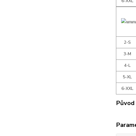
6-XXL
2-S
3-M
4-L
5-XL
6-XXL
Původ 
Param