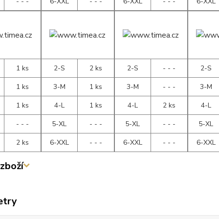
- - -
6-XXL
- - -
6-XXL
- - -
6-XXL
1 ks
2-S
2 ks
2-S
- - -
2-S
1 ks
3-M
1 ks
3-M
- - -
3-M
1 ks
4-L
1 ks
4-L
2 ks
4-L
- - -
5-XL
- - -
5-XL
- - -
5-XL
2 ks
6-XXL
- - -
6-XXL
- - -
6-XXL
zboží
etry