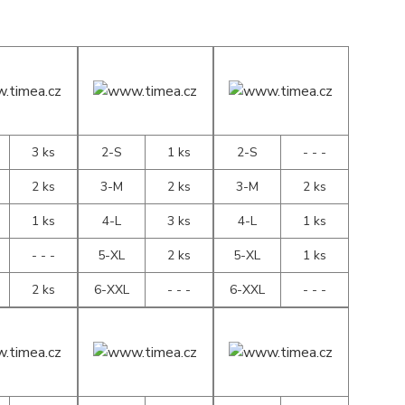
3 ks
2-S
1 ks
2-S
- - -
2 ks
3-M
2 ks
3-M
2 ks
1 ks
4-L
3 ks
4-L
1 ks
- - -
5-XL
2 ks
5-XL
1 ks
2 ks
6-XXL
- - -
6-XXL
- - -