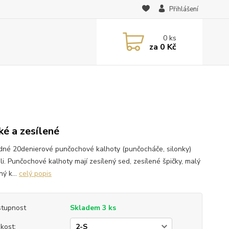
Přihlášení
0
ks
za
0 Kč
ké a zesílené
dné 20denierové punčochové kalhoty (punčocháče, silonky)
ili. Punčochové kalhoty mají zesílený sed, zesílené špičky, malý
ý k...
celý popis
tupnost
Skladem 3 ks
ikost: