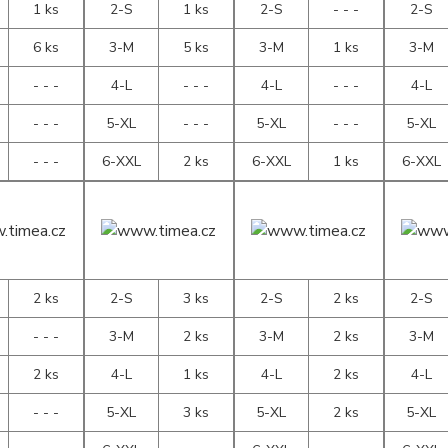
1 ks
2-S
1 ks
2-S
- - -
2-S
6 ks
3-M
5 ks
3-M
1 ks
3-M
- - -
4-L
- - -
4-L
- - -
4-L
- - -
5-XL
- - -
5-XL
- - -
5-XL
- - -
6-XXL
2 ks
6-XXL
1 ks
6-XXL
2 ks
2-S
3 ks
2-S
2 ks
2-S
- - -
3-M
2 ks
3-M
2 ks
3-M
2 ks
4-L
1 ks
4-L
2 ks
4-L
- - -
5-XL
3 ks
5-XL
2 ks
5-XL