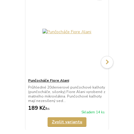
Punčocháče Fiore Alani
Punčocháče 
Průhledné 20denierové punčochové kalhoty
Průhledné 1
(punčocháče, silonky) Fiore Alani vyrobené z
kalhoty (pun
matného mikrovlákna. Punčochové kalhoty
Punčochové k
mají nezesílený sed...
zesílené špič
189 Kč
69 Kč
/
ks
/
ks
Skladem 14 ks
Zvolit variantu