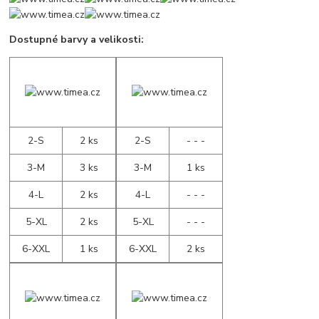
Dostupné barvy a velikosti:
2-S
2 ks
2-S
- - -
3-M
3 ks
3-M
1 ks
4-L
2 ks
4-L
- - -
5-XL
2 ks
5-XL
- - -
6-XXL
1 ks
6-XXL
2 ks