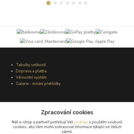
Tabulky velikostí
Doprava a platba
Věrnostní systém
Galerie - módní přehlídky
Podmínky užití webového rozhraní
Obchodní podmínky
Zpracování cookies
Ochrana osobních údajů
Náš e-shop a partneři potřebují Váš
souhlas
s použitím souborů
Kontakty
cookies, aby Vám mohli zobrazovat informace týkající se Vašich
zájmů.