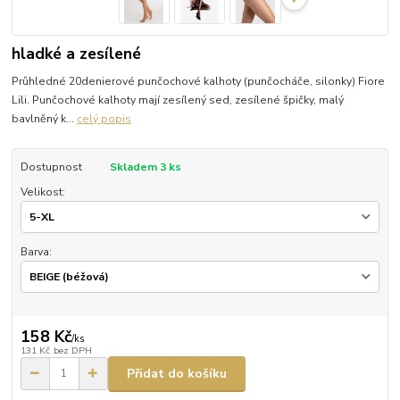
hladké a zesílené
Průhledné 20denierové punčochové kalhoty (punčocháče, silonky) Fiore
Lili. Punčochové kalhoty mají zesílený sed, zesílené špičky, malý
bavlněný k...
celý popis
Dostupnost
Skladem 3 ks
Velikost:
Barva:
158 Kč
/
ks
131 Kč
bez DPH
Přidat do košíku