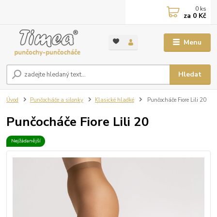
0
ks
za
0 Kč
Menu
Hledat
Úvod
Punčocháče a silonky
Klasické hladké
Punčocháče Fiore Lili 20
Punčocháče Fiore Lili 20
Nejžádanější