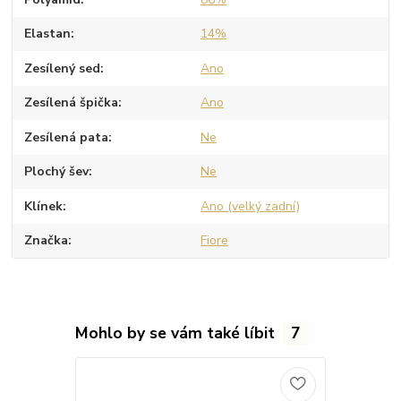
Elastan
14%
Zesílený sed
Ano
Zesílená špička
Ano
Zesílená pata
Ne
Plochý šev
Ne
Klínek
Ano (velký zadní)
Značka
Fiore
Mohlo by se vám také líbit
7