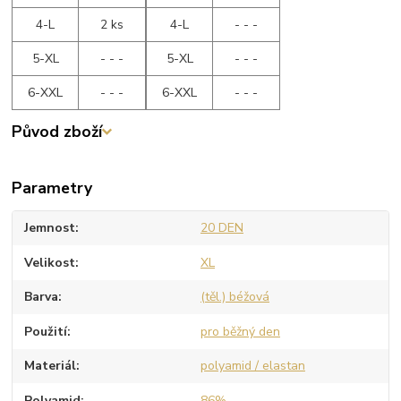
4-L
2 ks
4-L
- - -
5-XL
- - -
5-XL
- - -
6-XXL
- - -
6-XXL
- - -
Původ zboží
Parametry
Jemnost
20 DEN
Velikost
XL
Barva
(těl.) béžová
Použití
pro běžný den
Materiál
polyamid / elastan
Polyamid
86%