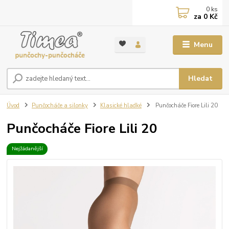
0
ks
za
0 Kč
Menu
Hledat
Úvod
Punčocháče a silonky
Klasické hladké
Punčocháče Fiore Lili 20
Punčocháče Fiore Lili 20
Nejžádanější