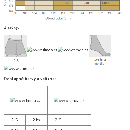
Značky:
Dostupné barvy a velikosti:
2-S
2 ks
2-S
- - -