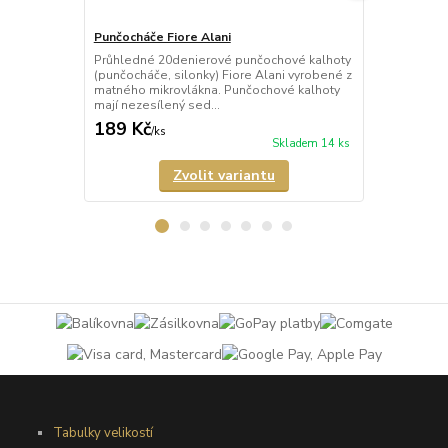
Punčocháče Fiore Alani
Punčocháče 
Průhledné 20denierové punčochové kalhoty
Průhledné 1
(punčocháče, silonky) Fiore Alani vyrobené z
kalhoty (pun
matného mikrovlákna. Punčochové kalhoty
Punčochové k
mají nezesílený sed...
zesílené špič
189 Kč
69 Kč
/
ks
/
ks
Skladem 14 ks
Zvolit variantu
Tabulky velikostí