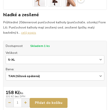
hladké a zesílené
Průhledné 20denierové punčochové kalhoty (punčocháče, silonky) Fiore
Lili. Punčochové kalhoty mají zesílený sed, zesílené špičky, malý
bavlněný k...
celý popis
Dostupnost
Skladem 1 ks
Velikost:
Barva:
158 Kč
/
ks
131 Kč
bez DPH
Přidat do košíku