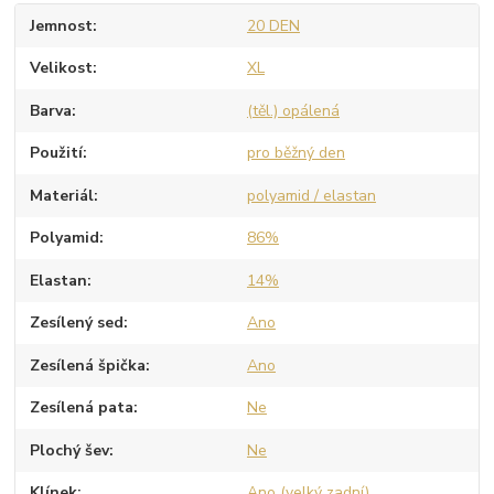
Jemnost
20 DEN
Velikost
XL
Barva
(těl.) opálená
Použití
pro běžný den
Materiál
polyamid / elastan
Polyamid
86%
Elastan
14%
Zesílený sed
Ano
Zesílená špička
Ano
Zesílená pata
Ne
Plochý šev
Ne
Klínek
Ano (velký zadní)