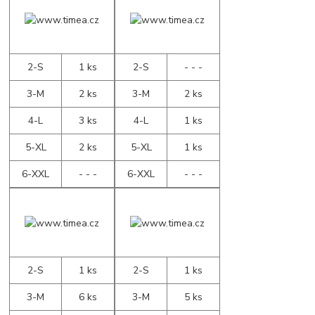
2-S
1 ks
2-S
- - -
3-M
2 ks
3-M
2 ks
4-L
3 ks
4-L
1 ks
5-XL
2 ks
5-XL
1 ks
6-XXL
- - -
6-XXL
- - -
2-S
1 ks
2-S
1 ks
3-M
6 ks
3-M
5 ks