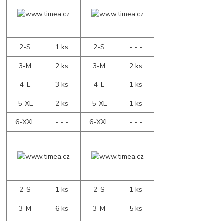
2-S
1 ks
2-S
- - -
3-M
2 ks
3-M
2 ks
4-L
3 ks
4-L
1 ks
5-XL
2 ks
5-XL
1 ks
6-XXL
- - -
6-XXL
- - -
2-S
1 ks
2-S
1 ks
3-M
6 ks
3-M
5 ks