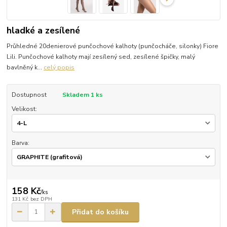
hladké a zesílené
Průhledné 20denierové punčochové kalhoty (punčocháče, silonky) Fiore
Lili. Punčochové kalhoty mají zesílený sed, zesílené špičky, malý
bavlněný k...
celý popis
Dostupnost
Skladem 1 ks
Velikost:
Barva:
158 Kč
/
ks
131 Kč
bez DPH
Přidat do košíku