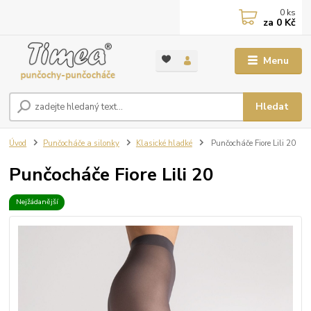
0
ks
za
0 Kč
Menu
Hledat
Úvod
Punčocháče a silonky
Klasické hladké
Punčocháče Fiore Lili 20
Punčocháče Fiore Lili 20
Nejžádanější