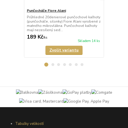
Punčocháče Fiore Alani
Punčocháče 
Průhledné 20denierové punčochové kalhoty
Průhledné 1
(punčocháče, silonky) Fiore Alani vyrobené z
kalhoty (pun
matného mikrovlákna. Punčochové kalhoty
Punčochové k
mají nezesílený sed...
zesílené špič
189 Kč
69 Kč
/
ks
/
ks
Skladem 14 ks
Zvolit variantu
Tabulky velikostí