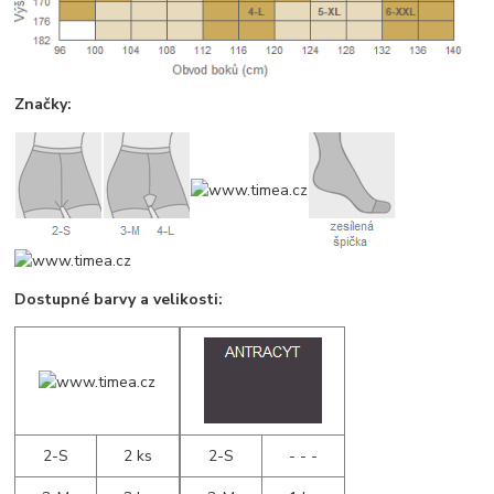
Značky:
Dostupné barvy a velikosti:
2-S
2 ks
2-S
- - -