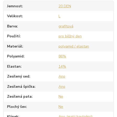
Jemnost
20 DEN
Velikost
L
Barva
grafitová
Použití
pro běžný den
Materiál
polyamid / elastan
Polyamid
86%
Elastan
14%
Zesílený sed
Ano
Zesílená špička
Ano
Zesílená pata
Ne
Plochý šev
Ne
Klínek
Ano (malý bavlněný)