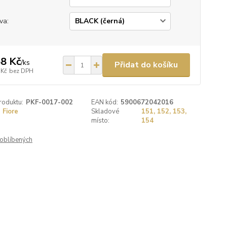
va:
8 Kč
/
ks
Přidat do košíku
 Kč
bez DPH
roduktu:
PKF-0017-002
EAN kód:
5900672042016
Fiore
Skladové
151, 152, 153,
místo:
154
oblíbených