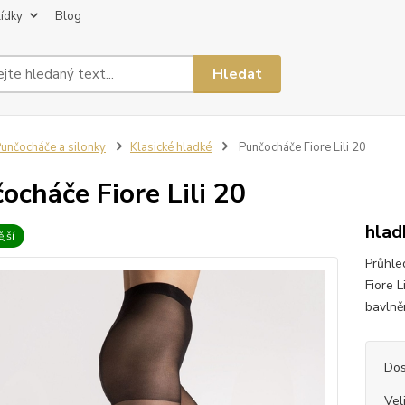
lídky
Blog
Hledat
unčocháče a silonky
Klasické hladké
Punčocháče Fiore Lili 20
ocháče Fiore Lili 20
hlad
jší
Průhle
Fiore L
bavlněn
Dos
Vel