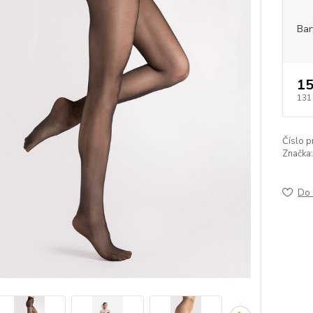
Bar
15
131
Číslo p
Značka:
Do 