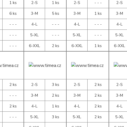
1 ks
2-S
1 ks
2-S
- - -
2-S
6 ks
3-M
5 ks
3-M
1 ks
3-M
- - -
4-L
- - -
4-L
- - -
4-L
- - -
5-XL
- - -
5-XL
- - -
5-XL
- - -
6-XXL
2 ks
6-XXL
1 ks
6-XXL
2 ks
2-S
3 ks
2-S
2 ks
2-S
- - -
3-M
2 ks
3-M
2 ks
3-M
2 ks
4-L
1 ks
4-L
2 ks
4-L
- - -
5-XL
3 ks
5-XL
2 ks
5-XL