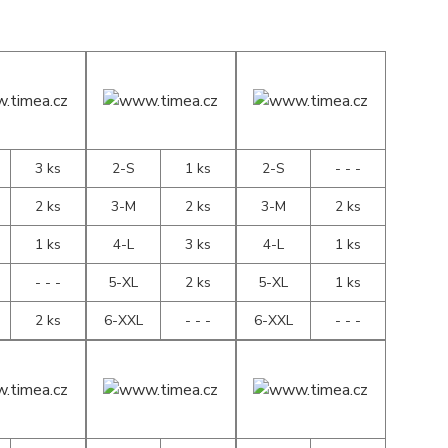
3 ks
2-S
1 ks
2-S
- - -
2 ks
3-M
2 ks
3-M
2 ks
1 ks
4-L
3 ks
4-L
1 ks
- - -
5-XL
2 ks
5-XL
1 ks
2 ks
6-XXL
- - -
6-XXL
- - -