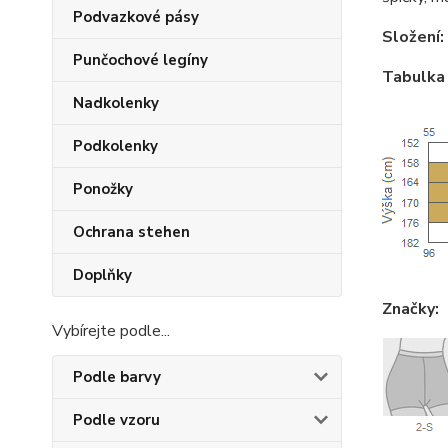
Podvazkové pásy
Složení:
Punčochové legíny
Tabulka 
Nadkolenky
Podkolenky
Ponožky
Ochrana stehen
Doplňky
Značky:
Vybírejte podle...
Podle barvy
Podle vzoru