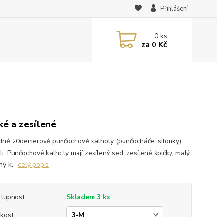
Přihlášení
0
ks
za
0 Kč
ké a zesílené
dné 20denierové punčochové kalhoty (punčocháče, silonky)
ili. Punčochové kalhoty mají zesílený sed, zesílené špičky, malý
ý k...
celý popis
tupnost
Skladem 3 ks
ikost: