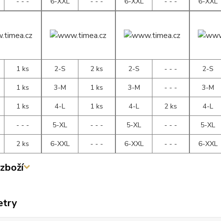
- - -
6-XXL
- - -
6-XXL
- - -
6-XXL
1 ks
2-S
2 ks
2-S
- - -
2-S
1 ks
3-M
1 ks
3-M
- - -
3-M
1 ks
4-L
1 ks
4-L
2 ks
4-L
- - -
5-XL
- - -
5-XL
- - -
5-XL
2 ks
6-XXL
- - -
6-XXL
- - -
6-XXL
zboží
etry