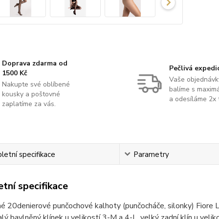
Doprava zdarma od
Pečlivá expedi
1500 Kč
Vaše objednávk
Nakupte své oblíbené
balíme s maximá
kousky a poštovné
a odesíláme 2x 
zaplatíme za vás.
etní specifikace
Parametry
tní specifikace
é 20denierové punčochové kalhoty (punčocháče, silonky) Fiore Li
alý bavlněný klínek u velikostí 3-M a 4-L, velký zadní klín u veli