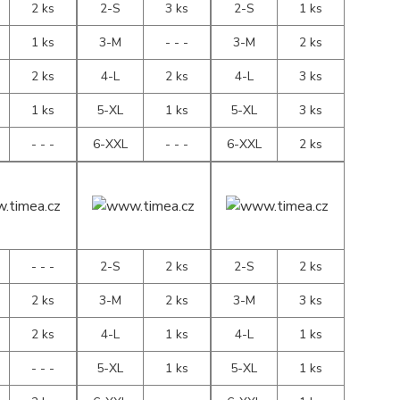
2 ks
2-S
3 ks
2-S
1 ks
1 ks
3-M
- - -
3-M
2 ks
2 ks
4-L
2 ks
4-L
3 ks
1 ks
5-XL
1 ks
5-XL
3 ks
- - -
6-XXL
- - -
6-XXL
2 ks
- - -
2-S
2 ks
2-S
2 ks
2 ks
3-M
2 ks
3-M
3 ks
2 ks
4-L
1 ks
4-L
1 ks
- - -
5-XL
1 ks
5-XL
1 ks