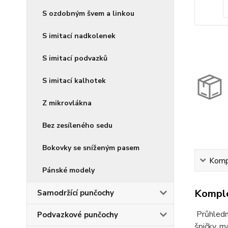
S ozdobným švem a linkou
S imitací nadkolenek
S imitací podvazků
S imitací kalhotek
Z mikrovlákna
Bez zesíleného sedu
Bokovky se sníženým pasem
Kompl
Pánské modely
Komple
Samodržící punčochy
Průhledn
Podvazkové punčochy
špičky, m