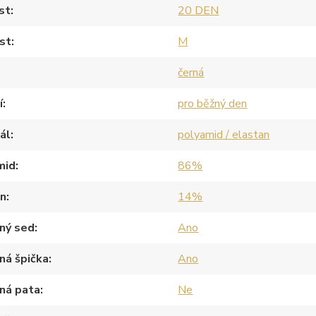
st
20 DEN
st
M
černá
í
pro běžný den
ál
polyamid / elastan
mid
86%
an
14%
ný sed
Ano
ná špička
Ano
ná pata
Ne