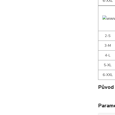
6-XXL
2-S
3-M
4-L
5-XL
6-XXL
Původ 
Param