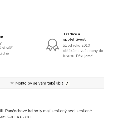
Tradice a
ce
spolehlivost
y
Již od roku 2010
lní péčí
oblékáme vaše nohy do
týdně.
luxusu. Děkujeme!
Mohlo by se vám také líbit
7
li. Punčochové kalhoty mají zesílený sed, zesílené
kosti 5-XL a 6-XXL.