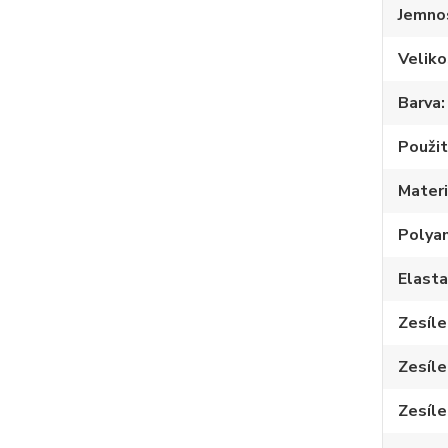
Jemno
Veliko
Barva
Použit
Materi
Polya
Elast
Zesíle
Zesíle
Zesíle