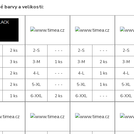
 barvy a velikosti:
2 ks
2-S
- - -
2-S
- - -
2-S
3 ks
3-M
1 ks
3-M
2 ks
3-M
2 ks
4-L
- - -
4-L
1 ks
4-L
2 ks
5-XL
- - -
5-XL
1 ks
5-XL
1 ks
6-XXL
2 ks
6-XXL
- - -
6-XXL