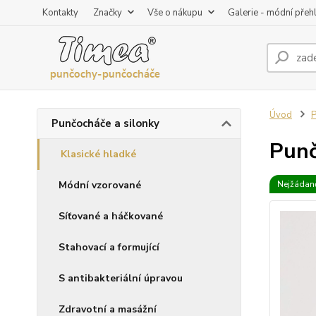
Kontakty
Značky
Vše o nákupu
Galerie - módní přeh
Úvod
P
Punčocháče a silonky
Punč
Klasické hladké
Módní vzorované
Nejžádaně
Síťované a háčkované
Stahovací a formující
S antibakteriální úpravou
Zdravotní a masážní