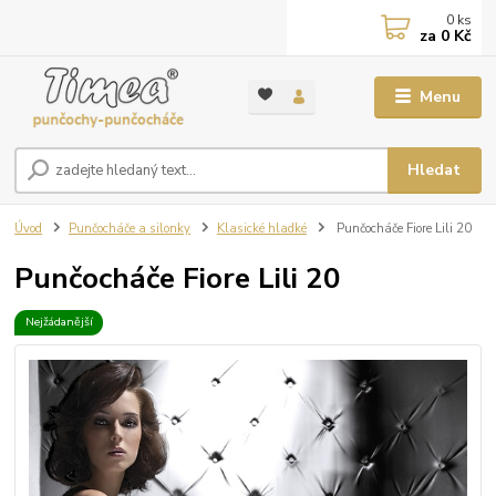
0
ks
za
0 Kč
Menu
Hledat
Úvod
Punčocháče a silonky
Klasické hladké
Punčocháče Fiore Lili 20
Punčocháče Fiore Lili 20
Nejžádanější