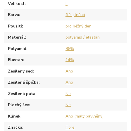
Velikost
L
Barva
(těl.) lněná
Použití
pro běžný den
Materiál
polyamid / elastan
Polyamid
86%
Elastan
14%
Zesílený sed
Ano
Zesílená špička
Ano
Zesílená pata
Ne
Plochý šev
Ne
Klínek
Ano (malý bavlněný)
Značka
Fiore