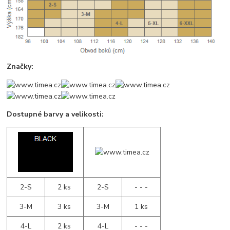
Značky:
Dostupné barvy a velikosti:
2-S
2 ks
2-S
- - -
3-M
3 ks
3-M
1 ks
4-L
2 ks
4-L
- - -