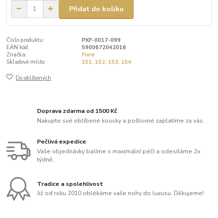
Přidat do košíku
Číslo produktu:
PKF-0017-099
EAN kód:
5900672042016
Značka:
Fiore
Skladové místo:
151, 152, 153, 154
Do oblíbených
Doprava zdarma od 1500 Kč
Nakupte své oblíbené kousky a poštovné zaplatíme za vás.
Pečlivá expedice
Vaše objednávky balíme s maximální péčí a odesíláme 2x
týdně.
Tradice a spolehlivost
Již od roku 2010 oblékáme vaše nohy do luxusu. Děkujeme!