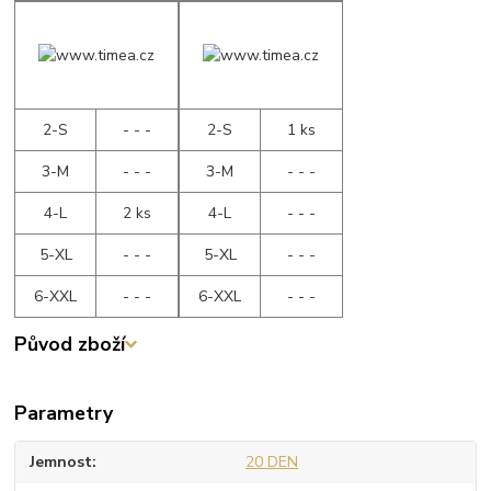
2-S
- - -
2-S
1 ks
3-M
- - -
3-M
- - -
4-L
2 ks
4-L
- - -
5-XL
- - -
5-XL
- - -
6-XXL
- - -
6-XXL
- - -
Původ zboží
Parametry
Jemnost
20 DEN