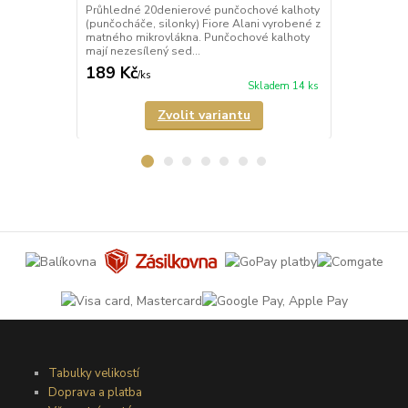
Průhledné 20denierové punčochové kalhoty
Průhledné 1
(punčocháče, silonky) Fiore Alani vyrobené z
kalhoty (pun
matného mikrovlákna. Punčochové kalhoty
Punčochové k
mají nezesílený sed...
zesílené špič
189 Kč
69 Kč
/
ks
/
ks
Skladem 14 ks
Zvolit variantu
Tabulky velikostí
Doprava a platba