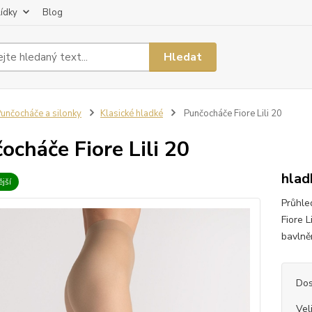
lídky
Blog
Hledat
unčocháče a silonky
Klasické hladké
Punčocháče Fiore Lili 20
ocháče Fiore Lili 20
hlad
jší
Průhle
Fiore L
bavlněn
Dos
Vel