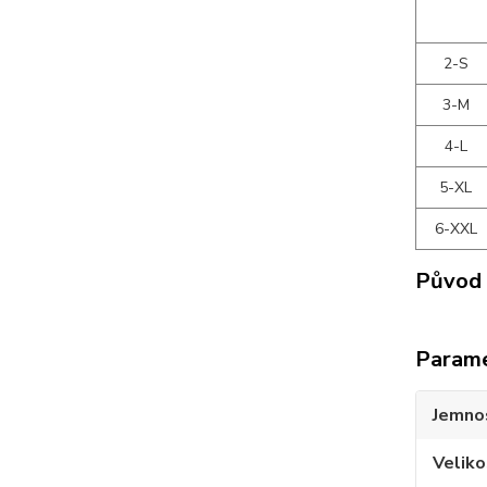
2-S
3-M
4-L
5-XL
6-XXL
Původ 
Param
Jemno
Veliko