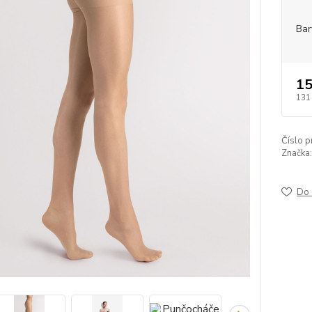
Bar
15
131
Číslo p
Značka:
Do 