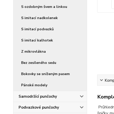
S ozdobným švem a linkou
S imitací nadkolenek
S imitací podvazků
S imitací kalhotek
Z mikrovlákna
Bez zesíleného sedu
Bokovky se sníženým pasem
Kompl
Pánské modely
Komple
Samodržící punčochy
Průhledn
Podvazkové punčochy
špičky, m