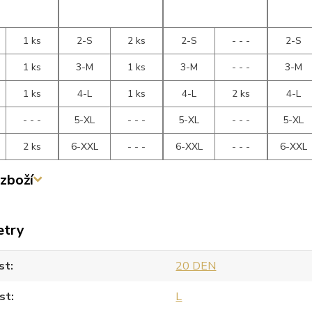
1 ks
2-S
2 ks
2-S
- - -
2-S
1 ks
3-M
1 ks
3-M
- - -
3-M
1 ks
4-L
1 ks
4-L
2 ks
4-L
- - -
5-XL
- - -
5-XL
- - -
5-XL
2 ks
6-XXL
- - -
6-XXL
- - -
6-XXL
zboží
etry
st
20 DEN
st
L