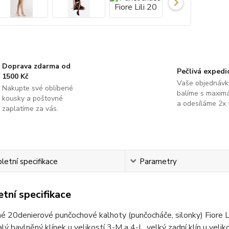
Doprava zdarma od
Pečlivá expedi
1500 Kč
Vaše objednávk
Nakupte své oblíbené
balíme s maximá
kousky a poštovné
a odesíláme 2x 
zaplatíme za vás.
etní specifikace
Parametry
tní specifikace
é 20denierové punčochové kalhoty (punčocháče, silonky) Fiore Li
alý bavlněný klínek u velikostí 3-M a 4-L, velký zadní klín u veli