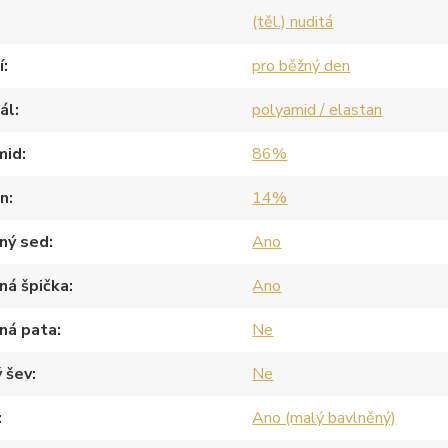
(těl.) nuditá
í
pro běžný den
ál
polyamid / elastan
mid
86%
an
14%
ný sed
Ano
ná špička
Ano
ná pata
Ne
 šev
Ne
Ano (malý bavlněný)