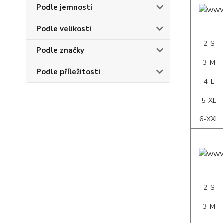
Podle jemnosti
Podle velikosti
2-S
Podle značky
3-M
Podle příležitosti
4-L
5-XL
6-XXL
2-S
3-M