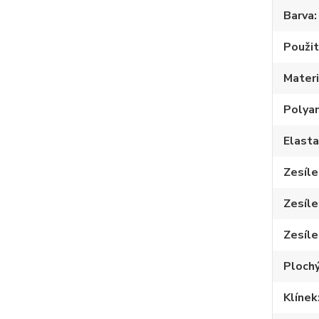
Barva
Použit
Materi
Polya
Elast
Zesíle
Zesíle
Zesíle
Plochý
Klínek