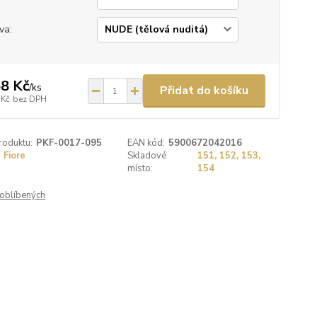
va:
8 Kč
/
ks
Přidat do košíku
 Kč
bez DPH
roduktu:
PKF-0017-095
EAN kód:
5900672042016
Fiore
Skladové
151, 152, 153,
místo:
154
oblíbených