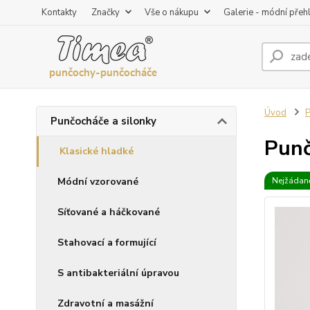
Kontakty
Značky
Vše o nákupu
Galerie - módní přeh
Úvod
P
Punčocháče a silonky
Punč
Klasické hladké
Módní vzorované
Nejžádaně
Síťované a háčkované
Stahovací a formující
S antibakteriální úpravou
Zdravotní a masážní