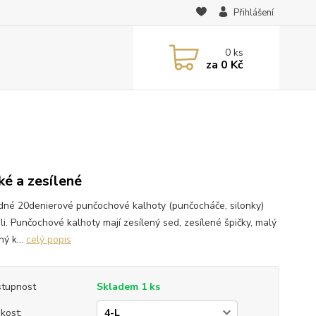
Přihlášení
0
ks
za
0 Kč
ké a zesílené
dné 20denierové punčochové kalhoty (punčocháče, silonky)
ili. Punčochové kalhoty mají zesílený sed, zesílené špičky, malý
ý k...
celý popis
tupnost
Skladem 1 ks
ikost: