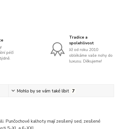
Tradice a
ce
spolehlivost
y
Již od roku 2010
lní péčí
oblékáme vaše nohy do
týdně.
luxusu. Děkujeme!
Mohlo by se vám také líbit
7
li. Punčochové kalhoty mají zesílený sed, zesílené
kosti 5-XL a 6-XXL.