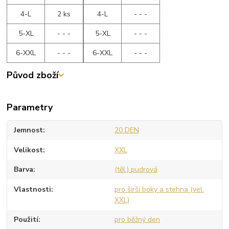
4-L
2 ks
4-L
- - -
5-XL
- - -
5-XL
- - -
6-XXL
- - -
6-XXL
- - -
Původ zboží
Parametry
Jemnost
20 DEN
Velikost
XXL
Barva
(těl.) pudrová
Vlastnosti
pro širší boky a stehna (vel.
XXL)
Použití
pro běžný den