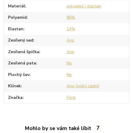
Materiál
polyamid / elastan
Polyamid
86%
Elastan
14%
Zesílený sed
Ano
Zesílená špička
Ano
Zesílená pata
Ne
Plochý šev
Ne
Klínek
Ano (velký zadní)
Značka
Fiore
Mohlo by se vám také líbit
7