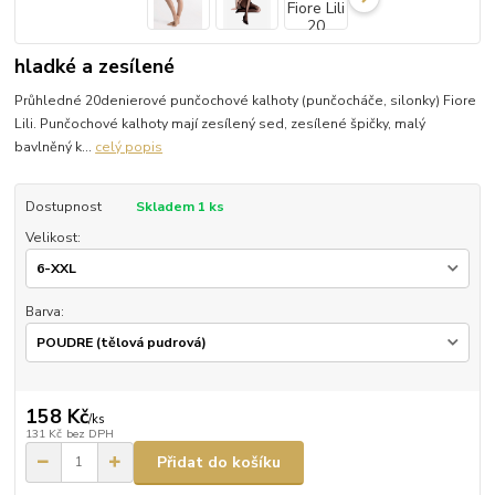
hladké a zesílené
Průhledné 20denierové punčochové kalhoty (punčocháče, silonky) Fiore
Lili. Punčochové kalhoty mají zesílený sed, zesílené špičky, malý
bavlněný k...
celý popis
Dostupnost
Skladem 1 ks
Velikost:
Barva:
158 Kč
/
ks
131 Kč
bez DPH
Přidat do košíku