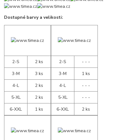
Dostupné barvy a velikosti:
2-S
2 ks
2-S
- - -
3-M
3 ks
3-M
1 ks
4-L
2 ks
4-L
- - -
5-XL
2 ks
5-XL
- - -
6-XXL
1 ks
6-XXL
2 ks