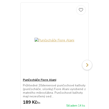
Punčocháče Fiore Alani
Punčocháče 
Průhledné 20denierové punčochové kalhoty
Průhledné 1
(punčocháče, silonky) Fiore Alani vyrobené z
kalhoty (pun
matného mikrovlákna. Punčochové kalhoty
Punčochové k
mají nezesílený sed...
zesílené špič
189 Kč
69 Kč
/
ks
/
ks
Skladem 14 ks