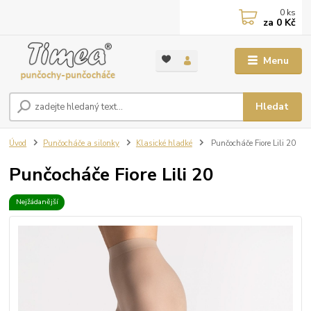
0
ks
za
0 Kč
Menu
Hledat
Úvod
Punčocháče a silonky
Klasické hladké
Punčocháče Fiore Lili 20
Punčocháče Fiore Lili 20
Nejžádanější