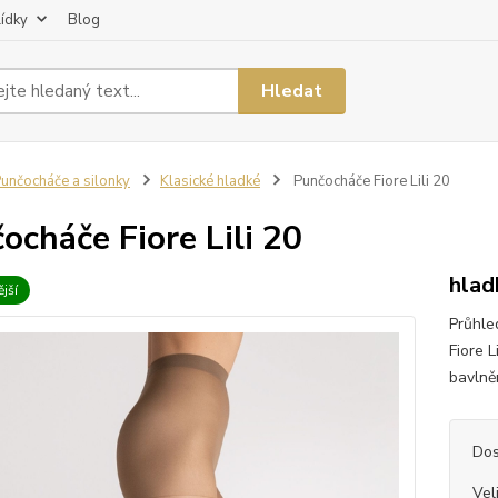
lídky
Blog
Hledat
unčocháče a silonky
Klasické hladké
Punčocháče Fiore Lili 20
ocháče Fiore Lili 20
hlad
jší
Průhle
Fiore L
bavlněn
Dos
Vel