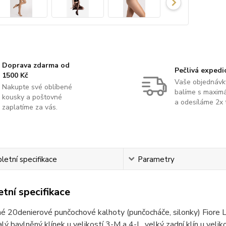
Doprava zdarma od
Pečlivá expedi
1500 Kč
Vaše objednávk
Nakupte své oblíbené
balíme s maximá
kousky a poštovné
a odesíláme 2x 
zaplatíme za vás.
etní specifikace
Parametry
tní specifikace
é 20denierové punčochové kalhoty (punčocháče, silonky) Fiore Li
alý bavlněný klínek u velikostí 3-M a 4-L, velký zadní klín u veli