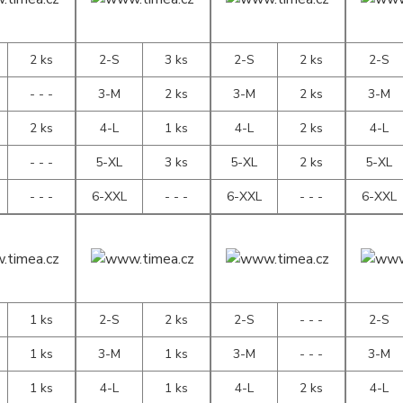
2 ks
2-S
3 ks
2-S
2 ks
2-S
- - -
3-M
2 ks
3-M
2 ks
3-M
2 ks
4-L
1 ks
4-L
2 ks
4-L
- - -
5-XL
3 ks
5-XL
2 ks
5-XL
- - -
6-XXL
- - -
6-XXL
- - -
6-XXL
1 ks
2-S
2 ks
2-S
- - -
2-S
1 ks
3-M
1 ks
3-M
- - -
3-M
1 ks
4-L
1 ks
4-L
2 ks
4-L