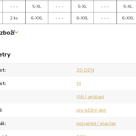
- - -
5-XL
- - -
5-XL
- - -
5-XL
2 ks
6-XXL
- - -
6-XXL
- - -
6-XXL
zboží
etry
st
20 DEN
st
M
(těl.) antilopí
í
pro běžný den
ál
polyamid / elastan