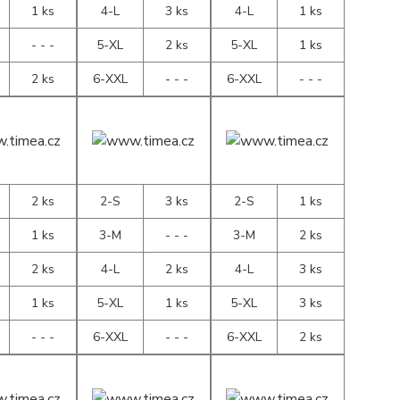
1 ks
4-L
3 ks
4-L
1 ks
- - -
5-XL
2 ks
5-XL
1 ks
2 ks
6-XXL
- - -
6-XXL
- - -
2 ks
2-S
3 ks
2-S
1 ks
1 ks
3-M
- - -
3-M
2 ks
2 ks
4-L
2 ks
4-L
3 ks
1 ks
5-XL
1 ks
5-XL
3 ks
- - -
6-XXL
- - -
6-XXL
2 ks