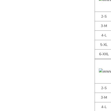
2-S
3-M
4-L
5-XL
6-XXL
2-S
3-M
4-L