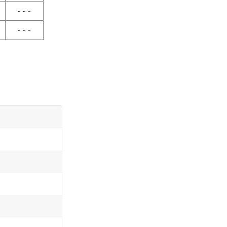
- - -
- - -