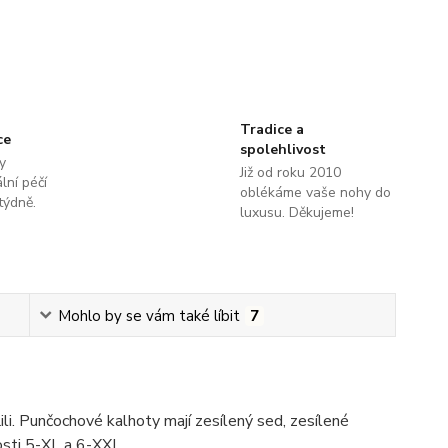
Tradice a
ce
spolehlivost
y
Již od roku 2010
lní péčí
oblékáme vaše nohy do
týdně.
luxusu. Děkujeme!
Mohlo by se vám také líbit
7
li. Punčochové kalhoty mají zesílený sed, zesílené
kosti 5-XL a 6-XXL.