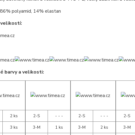
86% polyamid, 14% elastan
velikostí:
 barvy a velikosti:
2 ks
2-S
- - -
2-S
- - -
2-S
3 ks
3-M
1 ks
3-M
2 ks
3-M