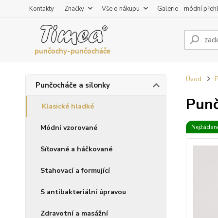
Kontakty
Značky
Vše o nákupu
Galerie - módní přeh
Úvod
P
Punčocháče a silonky
Punč
Klasické hladké
Módní vzorované
Nejžádaně
Síťované a háčkované
Stahovací a formující
S antibakteriální úpravou
Zdravotní a masážní