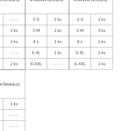
- - -
2-S
2 ks
2-S
2 ks
2 ks
3-M
2 ks
3-M
3 ks
2 ks
4-L
1 ks
4-L
1 ks
- - -
5-XL
1 ks
5-XL
1 ks
2 ks
6-XXL
- - -
6-XXL
1 ks
1 ks
- - -
- - -