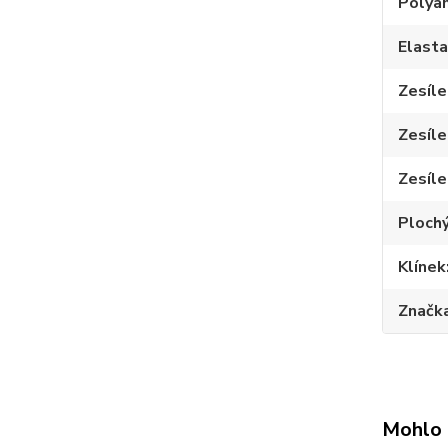
Polya
Elast
Zesíle
Zesíle
Zesíle
Plochý
Klínek
Značk
Mohlo 