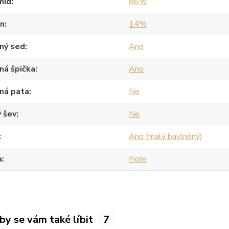
mid
86%
an
14%
ný sed
Ano
ná špička
Ano
ná pata
Ne
 šev
Ne
Ano (malý bavlněný)
a
Fiore
by se vám také líbit
7