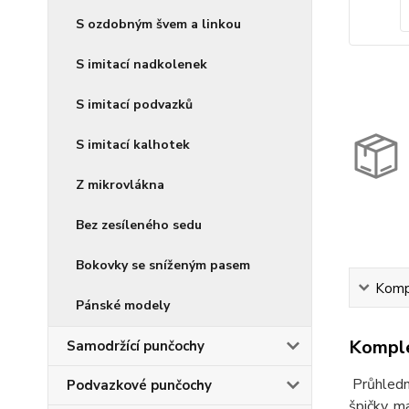
S ozdobným švem a linkou
S imitací nadkolenek
S imitací podvazků
S imitací kalhotek
Z mikrovlákna
Bez zesíleného sedu
Bokovky se sníženým pasem
Kompl
Pánské modely
Komple
Samodržící punčochy
Průhledn
Podvazkové punčochy
špičky, m