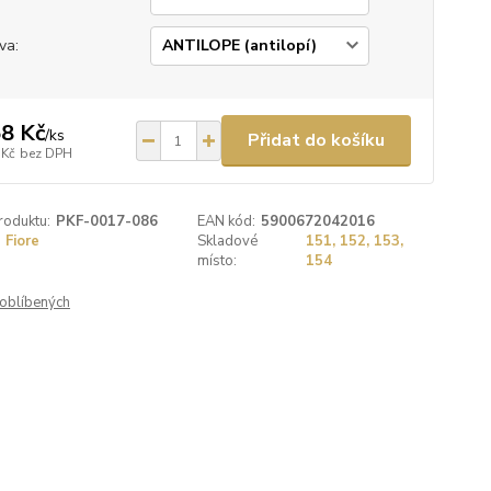
va:
8 Kč
/
ks
Přidat do košíku
 Kč
bez DPH
roduktu:
PKF-0017-086
EAN kód:
5900672042016
Fiore
Skladové
151, 152, 153,
místo:
154
oblíbených