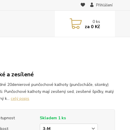
Přihlášení
0
ks
za
0 Kč
ké a zesílené
dné 20denierové punčochové kalhoty (punčocháče, silonky)
ili. Punčochové kalhoty mají zesílený sed, zesílené špičky, malý
ý k...
celý popis
tupnost
Skladem 1 ks
ikost: