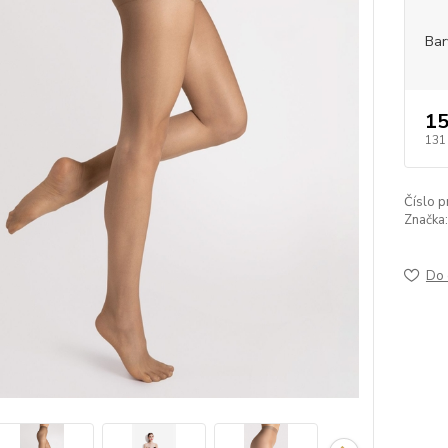
Bar
15
131
Číslo p
Značka:
Do 