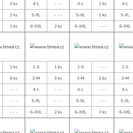
2 ks
4-L
- - -
4-L
1 ks
4-L
2 ks
5-XL
- - -
5-XL
1 ks
5-XL
1 ks
6-XXL
2 ks
6-XXL
- - -
6-XXL
1 ks
2-S
1 ks
2-S
- - -
2-S
6 ks
3-M
5 ks
3-M
1 ks
3-M
- - -
4-L
- - -
4-L
- - -
4-L
- - -
5-XL
- - -
5-XL
- - -
5-XL
- - -
6-XXL
2 ks
6-XXL
1 ks
6-XXL