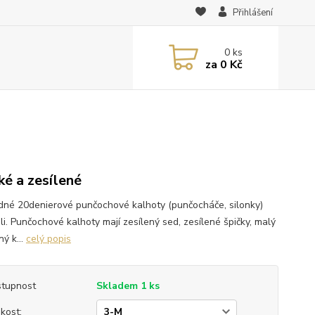
Přihlášení
0
ks
za
0 Kč
ké a zesílené
dné 20denierové punčochové kalhoty (punčocháče, silonky)
ili. Punčochové kalhoty mají zesílený sed, zesílené špičky, malý
ý k...
celý popis
tupnost
Skladem 1 ks
ikost: