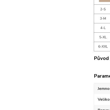
2-S
3-M
4-L
5-XL
6-XXL
Původ 
Param
Jemno
Veliko