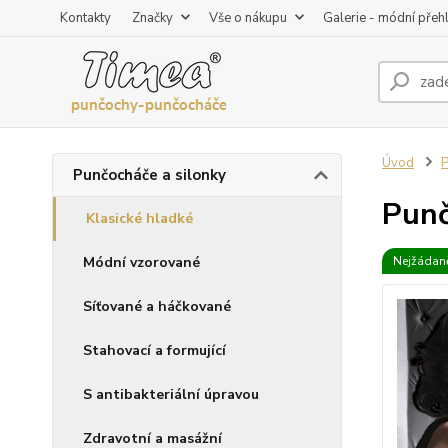
Kontakty
Značky
Vše o nákupu
Galerie - módní přeh
Úvod
P
Punčocháče a silonky
Punč
Klasické hladké
Módní vzorované
Nejžádaně
Síťované a háčkované
Stahovací a formující
S antibakteriální úpravou
Zdravotní a masážní