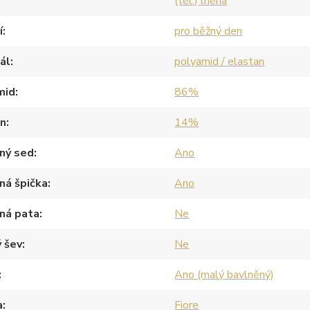
(těl.) lněná
í
pro běžný den
ál
polyamid / elastan
mid
86%
an
14%
ný sed
Ano
ná špička
Ano
ná pata
Ne
 šev
Ne
Ano (malý bavlněný)
a
Fiore