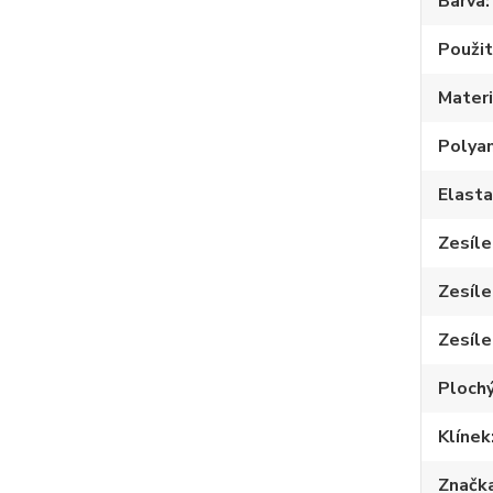
Barva
Použit
Materi
Polya
Elast
Zesíle
Zesíle
Zesíle
Plochý
Klínek
Značk