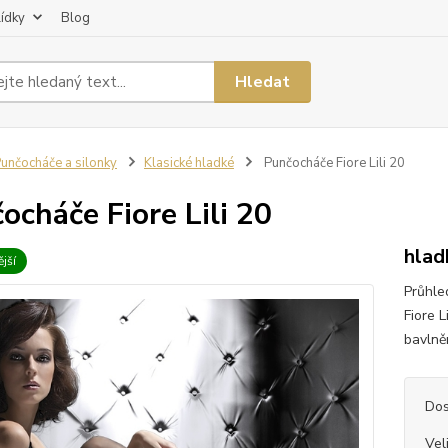
lídky
Blog
Hledat
unčocháče a silonky
Klasické hladké
Punčocháče Fiore Lili 20
ocháče Fiore Lili 20
hlad
jší
Průhle
Fiore L
bavlněn
Dos
Vel