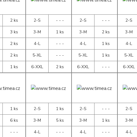
2 ks
2-S
- - -
2-S
- - -
2-S
3 ks
3-M
1 ks
3-M
2 ks
3-M
2 ks
4-L
- - -
4-L
1 ks
4-L
2 ks
5-XL
- - -
5-XL
1 ks
5-XL
1 ks
6-XXL
2 ks
6-XXL
- - -
6-XXL
1 ks
2-S
1 ks
2-S
- - -
2-S
6 ks
3-M
5 ks
3-M
1 ks
3-M
- - -
4-L
- - -
4-L
- - -
4-L