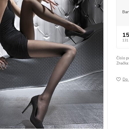
Bar
15
131
Číslo p
Značka:
Do 