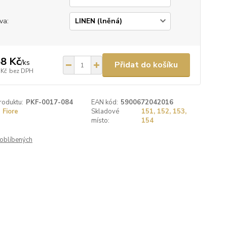
va:
8 Kč
/
ks
Přidat do košíku
 Kč
bez DPH
roduktu:
PKF-0017-084
EAN kód:
5900672042016
Fiore
Skladové
151, 152, 153,
místo:
154
oblíbených