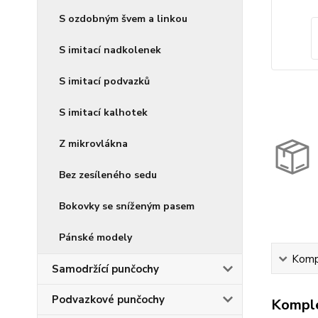
S ozdobným švem a linkou
S imitací nadkolenek
S imitací podvazků
S imitací kalhotek
Z mikrovlákna
Bez zesíleného sedu
Bokovky se sníženým pasem
Pánské modely
Kompl
Samodržící punčochy
Podvazkové punčochy
Komple