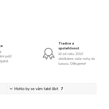
Tradice a
ce
spolehlivost
y
Již od roku 2010
lní péčí
oblékáme vaše nohy do
týdně.
luxusu. Děkujeme!
Mohlo by se vám také líbit
7