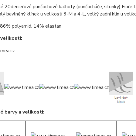
é 20denierové punčochové kalhoty (punčocháče, silonky) Fiore Li
alý bavlněný klínek u velikostí 3-M a 4-L, velký zadní klín u veli
86% polyamid, 14% elastan
velikostí:
 barvy a velikosti: