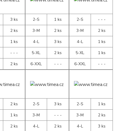
3 ks
2-S
1 ks
2-S
- - -
2 ks
3-M
2 ks
3-M
2 ks
1 ks
4-L
3 ks
4-L
1 ks
- - -
5-XL
2 ks
5-XL
1 ks
2 ks
6-XXL
- - -
6-XXL
- - -
2 ks
2-S
3 ks
2-S
1 ks
1 ks
3-M
- - -
3-M
2 ks
2 ks
4-L
2 ks
4-L
3 ks