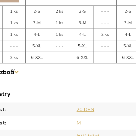
1 ks
2-S
2 ks
2-S
- - -
2-S
1 ks
3-M
1 ks
3-M
- - -
3-M
1 ks
4-L
1 ks
4-L
2 ks
4-L
- - -
5-XL
- - -
5-XL
- - -
5-XL
2 ks
6-XXL
- - -
6-XXL
- - -
6-XXL
zboží
etry
st
20 DEN
st
M