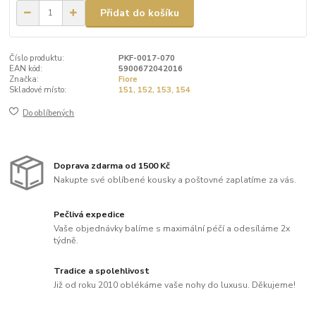
Přidat do košíku
Číslo produktu:
PKF-0017-070
EAN kód:
5900672042016
Značka:
Fiore
Skladové místo:
151, 152, 153, 154
Do oblíbených
Doprava zdarma od 1500 Kč
Nakupte své oblíbené kousky a poštovné zaplatíme za vás.
Pečlivá expedice
Vaše objednávky balíme s maximální péčí a odesíláme 2x
týdně.
Tradice a spolehlivost
Již od roku 2010 oblékáme vaše nohy do luxusu. Děkujeme!