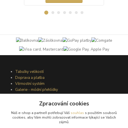
Tabulky velikostí
Doprava a platba
Věrnostní systém
Galerie - módní přehlídky
Zpracování cookies
Podmínky užití webového rozhraní
Náš e-shop a partneři potřebují Váš
souhlas
s použitím souborů
Obchodní podmínky
cookies, aby Vám mohli zobrazovat informace týkající se Vašich
Ochrana osobních údajů
zájmů.
Kontakty