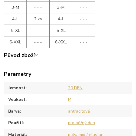
3-M
- - -
3-M
- - -
4-L
2 ks
4-L
- - -
5-XL
- - -
5-XL
- - -
6-XXL
- - -
6-XXL
- - -
Původ zboží
Parametry
Jemnost
20 DEN
Velikost
M
Barva
antracitová
Použití
pro běžný den
Materiál
polyamid / elastan