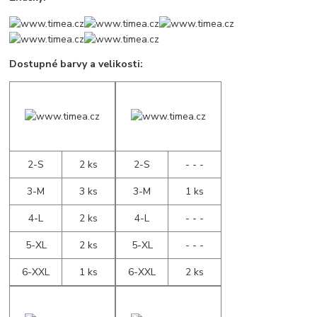
Dostupné barvy a velikosti:
2-S
2 ks
2-S
- - -
3-M
3 ks
3-M
1 ks
4-L
2 ks
4-L
- - -
5-XL
2 ks
5-XL
- - -
6-XXL
1 ks
6-XXL
2 ks