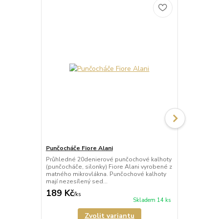
Punčocháče Fiore Alani
Punčocháče 
Průhledné 20denierové punčochové kalhoty
Průhledné 1
(punčocháče, silonky) Fiore Alani vyrobené z
kalhoty (pun
matného mikrovlákna. Punčochové kalhoty
Punčochové k
mají nezesílený sed...
zesílené špič
189 Kč
69 Kč
/
ks
/
ks
Skladem 14 ks
Zvolit variantu