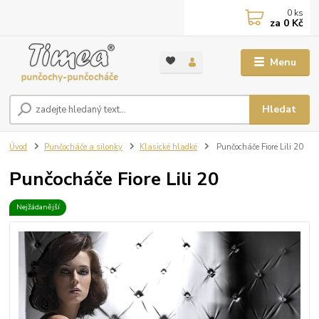
0
ks
za
0 Kč
Menu
Hledat
Úvod
Punčocháče a silonky
Klasické hladké
Punčocháče Fiore Lili 20
Punčocháče Fiore Lili 20
Nejžádanější