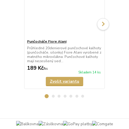
Punčocháče Fiore Alani
Punčocháče 
Průhledné 20denierové punčochové kalhoty
Průhledné 1
(punčocháče, silonky) Fiore Alani vyrobené z
kalhoty (pun
matného mikrovlákna. Punčochové kalhoty
Punčochové k
mají nezesílený sed...
zesílené špič
189 Kč
69 Kč
/
ks
/
ks
Skladem 14 ks
Zvolit variantu