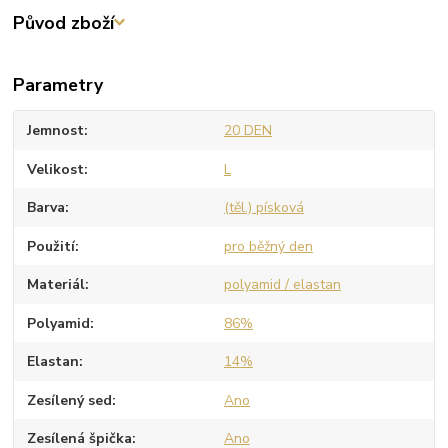
Původ zboží
Parametry
Jemnost
20 DEN
Velikost
L
Barva
(těl.) písková
Použití
pro běžný den
Materiál
polyamid / elastan
Polyamid
86%
Elastan
14%
Zesílený sed
Ano
Zesílená špička
Ano