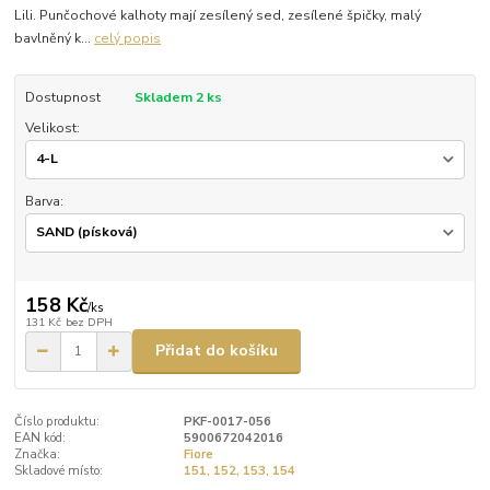
Lili. Punčochové kalhoty mají zesílený sed, zesílené špičky, malý
bavlněný k...
celý popis
Dostupnost
Skladem 2 ks
Velikost:
Barva:
158 Kč
/
ks
131 Kč
bez DPH
Přidat do košíku
Číslo produktu:
PKF-0017-056
EAN kód:
5900672042016
Značka:
Fiore
Skladové místo:
151, 152, 153, 154