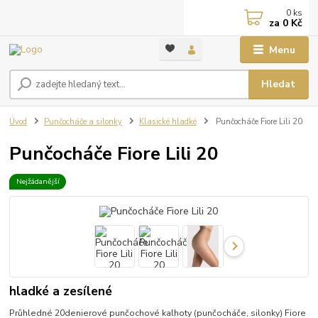
0
ks
za
0 Kč
Menu
Hledat
Úvod
Punčocháče a silonky
Klasické hladké
Punčocháče Fiore Lili 20
Punčocháče Fiore Lili 20
Nejžádanější
hladké a zesílené
Průhledné 20denierové punčochové kalhoty (punčocháče, silonky) Fiore