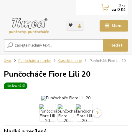
0
ks
za
0 Kč
Menu
Hledat
Úvod
Punčocháče a silonky
Klasické hladké
Punčocháče Fiore Lili 20
Punčocháče Fiore Lili 20
Nejžádanější
hladké a zesílené