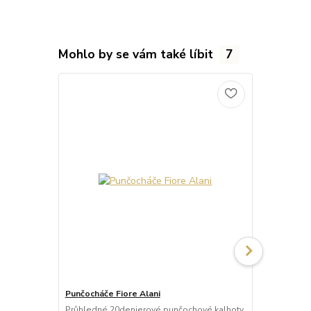
Mohlo by se vám také líbit
7
Punčocháče Fiore Alani
Punčocháče 
Průhledné 20denierové punčochové kalhoty
Průhledné 1