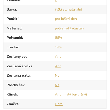
Barva
(těl.) sv. naturální
Použití
pro běžný den
Materiál
polyamid / elastan
Polyamid
86%
Elastan
14%
Zesílený sed
Ano
Zesílená špička
Ano
Zesílená pata
Ne
Plochý šev
Ne
Klínek
Ano (malý bavlněný)
Značka
Fiore