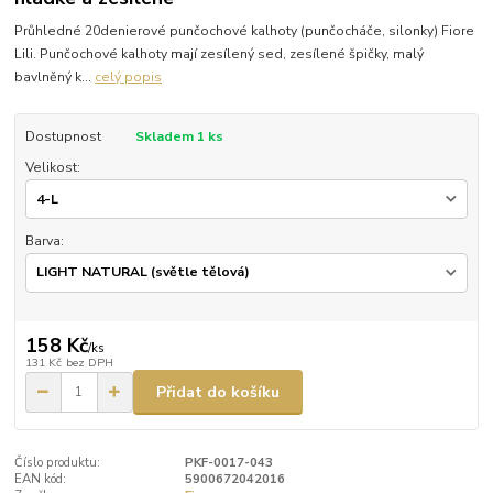
Průhledné 20denierové punčochové kalhoty (punčocháče, silonky) Fiore
Lili. Punčochové kalhoty mají zesílený sed, zesílené špičky, malý
bavlněný k...
celý popis
Dostupnost
Skladem 1 ks
Velikost:
Barva:
158 Kč
/
ks
131 Kč
bez DPH
Přidat do košíku
Číslo produktu:
PKF-0017-043
EAN kód:
5900672042016