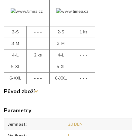
2-S
- - -
2-S
1 ks
3-M
- - -
3-M
- - -
4-L
2 ks
4-L
- - -
5-XL
- - -
5-XL
- - -
6-XXL
- - -
6-XXL
- - -
Původ zboží
Parametry
Jemnost
20 DEN
Velikost
L