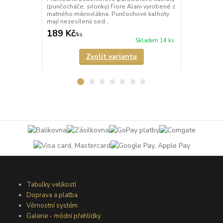
(punčocháče, silonky) Fiore Alani vyrobené z
kalhoty (pun
matného mikrovlákna. Punčochové kalhoty
Punčochové k
mají nezesílený sed...
zesílené špič
189 Kč
69 Kč
/
ks
/
ks
Skladem 14 ks
Zvolit variantu
Tabulky velikostí
Doprava a platba
Věrnostní systém
Galerie - módní přehlídky