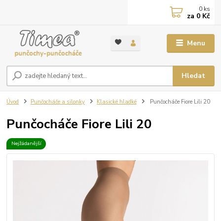
0
ks
za
0 Kč
Menu
Hledat
Úvod
Punčocháče a silonky
Klasické hladké
Punčocháče Fiore Lili 20
Punčocháče Fiore Lili 20
Nejžádanější