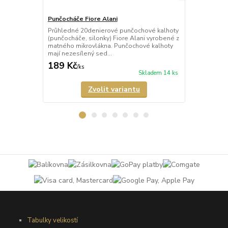
Punčocháče Fiore Alani
Punčocháče 
Průhledné 20denierové punčochové kalhoty
Průhledné 1
(punčocháče, silonky) Fiore Alani vyrobené z
kalhoty (pun
matného mikrovlákna. Punčochové kalhoty
Punčochové k
mají nezesílený sed...
zesílené špič
189 Kč
69 Kč
/
ks
/
ks
Skladem 14 ks
Zvolit variantu
Tabulky velikostí