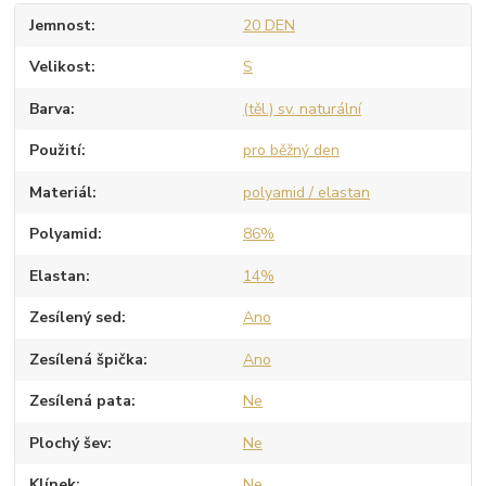
Jemnost
20 DEN
Velikost
S
Barva
(těl.) sv. naturální
Použití
pro běžný den
Materiál
polyamid / elastan
Polyamid
86%
Elastan
14%
Zesílený sed
Ano
Zesílená špička
Ano
Zesílená pata
Ne
Plochý šev
Ne
Klínek
Ne