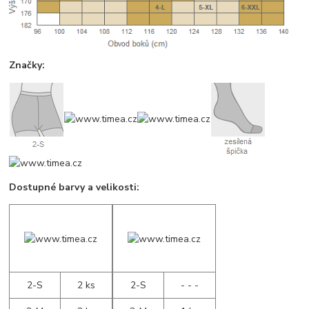
Značky:
Dostupné barvy a velikosti:
2-S
2 ks
2-S
- - -