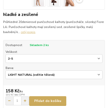
hladké a zesílené
Průhledné 20denierové punčochové kalhoty (punčocháče, silonky) Fiore
Lili. Punčochové kalhoty mají zesílený sed, zesílené špičky, malý
bavlněný k...
celý popis
Dostupnost
Skladem 2 ks
Velikost:
Barva:
158 Kč
/
ks
131 Kč
bez DPH
Přidat do košíku