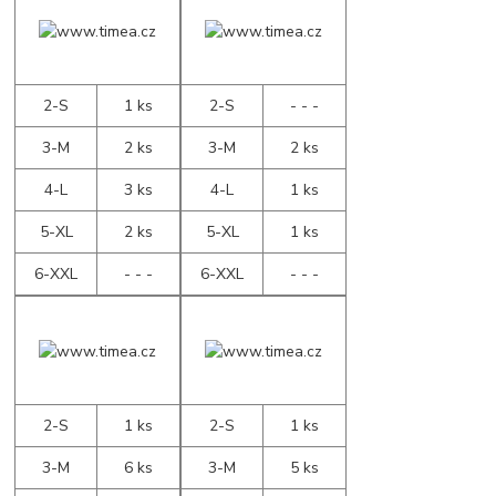
2-S
1 ks
2-S
- - -
3-M
2 ks
3-M
2 ks
4-L
3 ks
4-L
1 ks
5-XL
2 ks
5-XL
1 ks
6-XXL
- - -
6-XXL
- - -
2-S
1 ks
2-S
1 ks
3-M
6 ks
3-M
5 ks