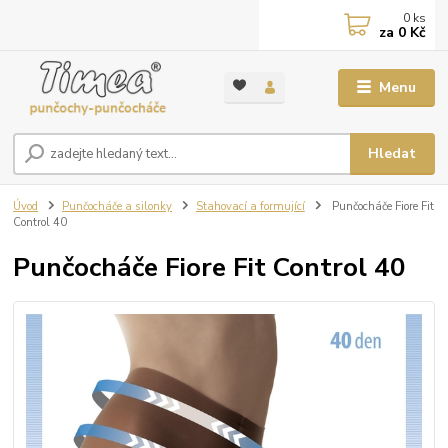
0
ks
za
0 Kč
Menu
Hledat
Úvod
Punčocháče a silonky
Stahovací a formující
Punčocháče Fiore Fit
Control 40
Punčocháče Fiore Fit Control 40