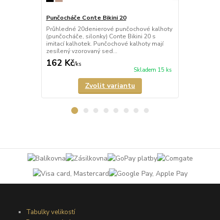
Punčocháče Conte Bikini 20
Punčocháče 
Průhledné 20denierové punčochové kalhoty
Poloprůhled
(punčocháče, silonky) Conte Bikini 20 s
kalhoty (pun
imitací kalhotek. Punčochové kalhoty mají
s imitací ka
zesílený vzorovaný sed...
zesílený vzor
162 Kč
176 Kč
/
ks
/
ks
Skladem 15 ks
Zvolit variantu
Tabulky velikostí