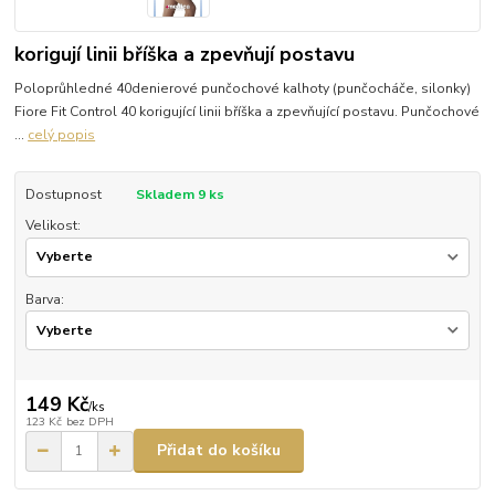
korigují linii bříška a zpevňují postavu
Poloprůhledné 40denierové punčochové kalhoty (punčocháče, silonky)
Fiore Fit Control 40 korigující linii bříška a zpevňující postavu. Punčochové
...
celý popis
Dostupnost
Skladem 9 ks
Velikost:
Barva:
149 Kč
/
ks
123 Kč
bez DPH
Přidat do košíku