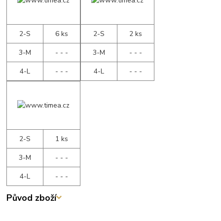
2-S
6 ks
2-S
2 ks
3-M
- - -
3-M
- - -
4-L
- - -
4-L
- - -
2-S
1 ks
3-M
- - -
4-L
- - -
Původ zboží