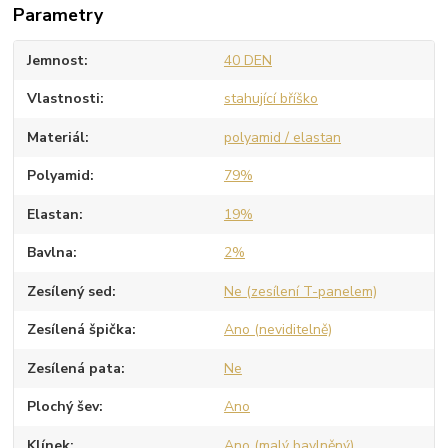
Parametry
Jemnost
40 DEN
Vlastnosti
stahující bříško
Materiál
polyamid / elastan
Polyamid
79%
Elastan
19%
Bavlna
2%
Zesílený sed
Ne (zesílení T-panelem)
Zesílená špička
Ano (neviditelně)
Zesílená pata
Ne
Plochý šev
Ano
Klínek
Ano (malý bavlněný)