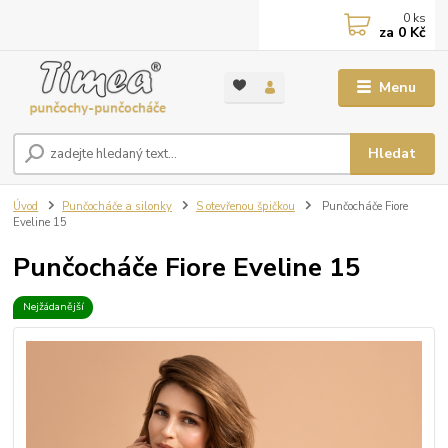
0
ks
za
0 Kč
Menu
Hledat
Úvod
Punčocháče a silonky
S otevřenou špičkou
Punčocháče Fiore
Eveline 15
Punčocháče Fiore Eveline 15
Nejžádanější