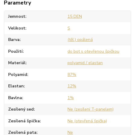
Parametry
Jemnost
15 DEN
Velikost
S
Barva
(těl.) opálená
Použití
do bot s otevřenou špičkou
Materiál
polyamid / elastan
Polyamid
87%
Elastan
12%
Bavlna
1%
Zesílený sed
Ne (zesílení T-panelem)
Zesílená špička
Ne (otevřená špička)
Zesílená pata
Ne