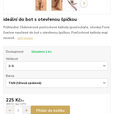
ideální do bot s otevřenou špičkou
Průhledné 15denierové punčochové kalhoty (punčocháče, silonky) Fiore
Eveline navržené do bot s otevřenou špičkou. Punčochové kalhoty mají
nezesíl...
celý popis
Dostupnost
Skladem 1 ks
Velikost:
Barva:
225 Kč
/
ks
186 Kč
bez DPH
Přidat do košíku