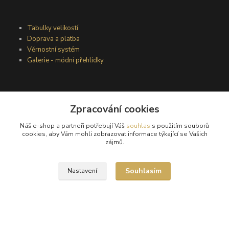
Tabulky velikostí
Doprava a platba
Věrnostní systém
Galerie - módní přehlídky
Podmínky užití webového rozhraní
Zpracování cookies
Obchodní podmínky
Ochrana osobních údajů
Náš e-shop a partneři potřebují Váš
souhlas
s použitím souborů
Kontakty
cookies, aby Vám mohli zobrazovat informace týkající se Vašich
zájmů.
Podmínky vrácení zboží
Souhlasím
Nastavení
Reklamační řád
®
© Copyright 2010 – 2026
Timea