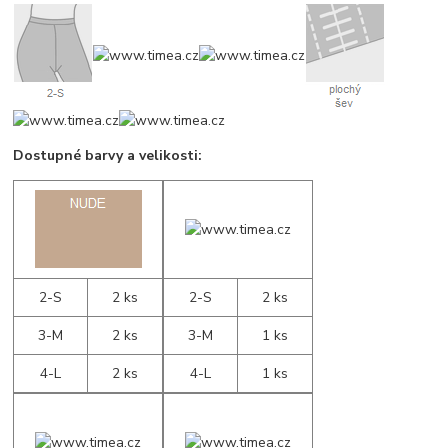
Dostupné barvy a velikosti:
2-S
2 ks
2-S
2 ks
3-M
2 ks
3-M
1 ks
4-L
2 ks
4-L
1 ks