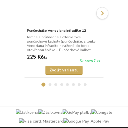
Punčocháče Veneziana Infradito 12
Punčocháče
Jemné a průhledné 12denierové
Letní průhle
punčochové kalhoty (punčocháče, silonky)
punčochové k
Veneziana Infradito navržené do bot s
ultra tenkéh
otevřenou špičkou. Punčochové kalhot...
otevřenou špi
225 Kč
172 Kč
/
ks
/
ks
Skladem 7 ks
Zvolit variantu