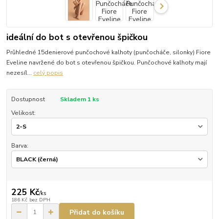
ideální do bot s otevřenou špičkou
Průhledné 15denierové punčochové kalhoty (punčocháče, silonky) Fiore
Eveline navržené do bot s otevřenou špičkou. Punčochové kalhoty mají
nezesíl...
celý popis
Dostupnost
Skladem 1 ks
Velikost:
Barva:
225 Kč
/
ks
186 Kč
bez DPH
Přidat do košíku