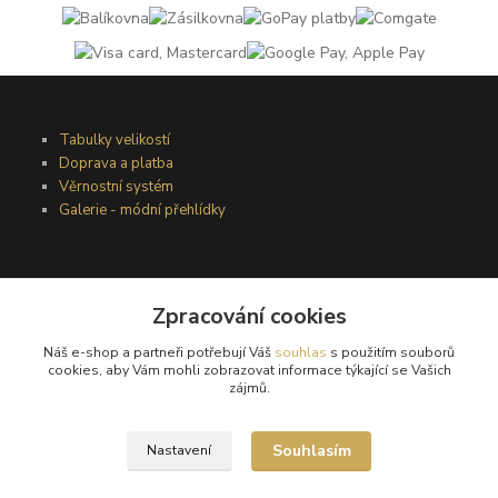
Tabulky velikostí
Doprava a platba
Věrnostní systém
Galerie - módní přehlídky
Podmínky užití webového rozhraní
Obchodní podmínky
Zpracování cookies
Ochrana osobních údajů
Náš e-shop a partneři potřebují Váš
souhlas
s použitím souborů
Kontakty
cookies, aby Vám mohli zobrazovat informace týkající se Vašich
zájmů.
Podmínky vrácení zboží
Souhlasím
Nastavení
Reklamační řád