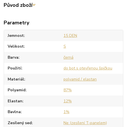
Původ zboží
Parametry
Jemnost
15 DEN
Velikost
S
Barva
černá
Použití
do bot s otevřenou špičkou
Materiál
polyamid / elastan
Polyamid
87%
Elastan
12%
Bavlna
1%
Zesílený sed
Ne (zesílení T-panelem)