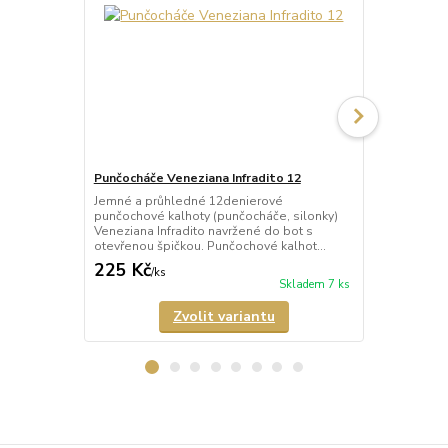
Punčocháče Veneziana Infradito 12
Punčocháče
Jemné a průhledné 12denierové
Letní průhle
punčochové kalhoty (punčocháče, silonky)
punčochové k
Veneziana Infradito navržené do bot s
ultra tenkéh
otevřenou špičkou. Punčochové kalhot...
otevřenou špi
225 Kč
172 Kč
/
ks
/
ks
Skladem 7 ks
Zvolit variantu