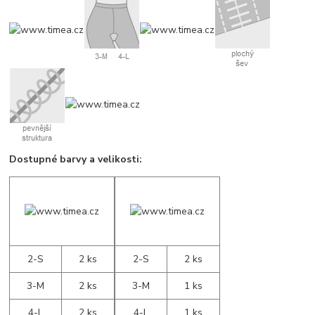
Dostupné barvy a velikosti:
2-S
2 ks
2-S
2 ks
3-M
2 ks
3-M
1 ks
4-L
2 ks
4-L
1 ks