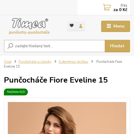
0
ks
za
0 Kč
Menu
Hledat
Úvod
Punčocháče a silonky
S otevřenou špičkou
Punčocháče Fiore
Eveline 15
Punčocháče Fiore Eveline 15
Nejžádanější