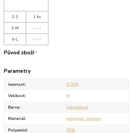
2-S
1 ks
3-M
- - -
4-L
- - -
Původ zboží
Parametry
Jemnost
8 DEN
Velikost
M
Barva
čokoládová
Materiál
polyamid / elastan
Polyamid
85%