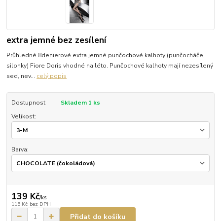
extra jemné bez zesílení
Průhledné 8denierové extra jemné punčochové kalhoty (punčocháče,
silonky) Fiore Doris vhodné na léto. Punčochové kalhoty mají nezesílený
sed, nev...
celý popis
Dostupnost
Skladem 1 ks
Velikost:
Barva:
139 Kč
/
ks
115 Kč
bez DPH
Přidat do košíku