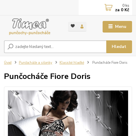
0
ks
za
0 Kč
Menu
Hledat
Úvod
Punčocháče a silonky
Klasické hladké
Punčocháče Fiore Doris
Punčocháče Fiore Doris