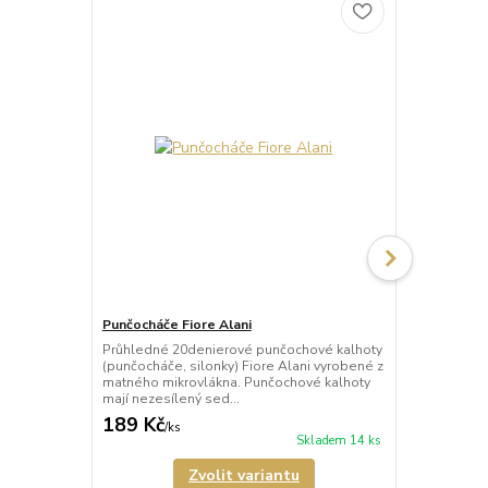
Punčocháče Fiore Alani
Punčocháče 
Průhledné 20denierové punčochové kalhoty
Průhledné 1
(punčocháče, silonky) Fiore Alani vyrobené z
kalhoty (pun
matného mikrovlákna. Punčochové kalhoty
Punčochové k
mají nezesílený sed...
zesílené špič
189 Kč
69 Kč
/
ks
/
ks
Skladem 14 ks
Zvolit variantu