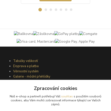
Tabulky velikostí
Doprava a platba
Věrnostní systém
Galerie - módní přehlídky
Zpracování cookies
Podmínky užití webového rozhraní
Náš e-shop a partneři potřebují Váš
souhlas
s použitím souborů
Obchodní podmínky
cookies, aby Vám mohli zobrazovat informace týkající se Vašich
Ochrana osobních údajů
zájmů.
Kontakty