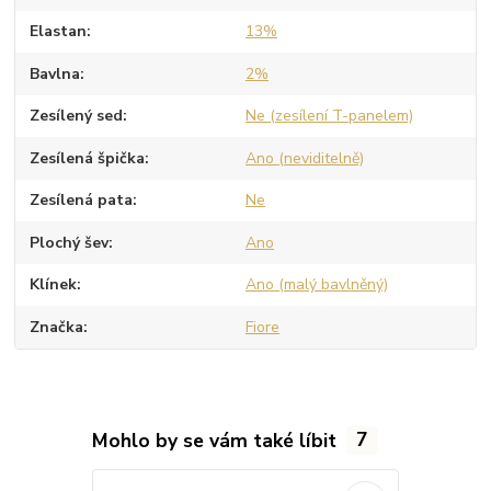
Elastan
13%
Bavlna
2%
Zesílený sed
Ne (zesílení T-panelem)
Zesílená špička
Ano (neviditelně)
Zesílená pata
Ne
Plochý šev
Ano
Klínek
Ano (malý bavlněný)
Značka
Fiore
Mohlo by se vám také líbit
7