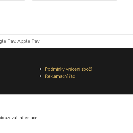
Podmínky vrácení zboží
Reklamační řád
obrazovat informace
Vytvořeno na
Eshop-rychle.cz