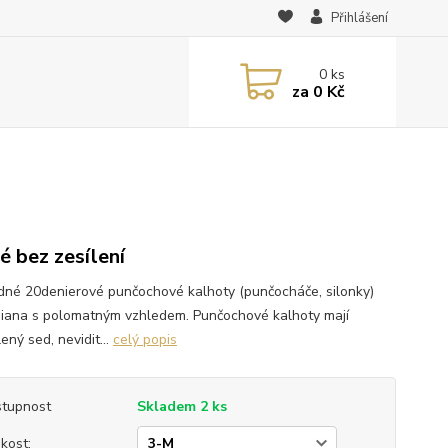
Přihlášení
0
ks
za
0 Kč
é bez zesílení
dné 20denierové punčochové kalhoty (punčocháče, silonky)
Diana s polomatným vzhledem. Punčochové kalhoty mají
ený sed, nevidit...
celý popis
tupnost
Skladem 2 ks
ikost: