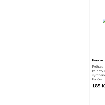
Punčoch
Průhled
kalhoty 
vyrobené
Punčocho
189 K