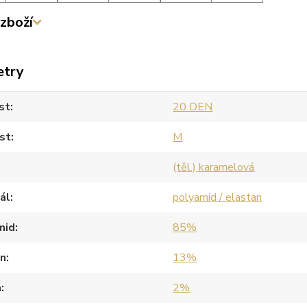
zboží
etry
st
20 DEN
st
M
(těl.) karamelová
ál
polyamid / elastan
mid
85%
an
13%
a
2%