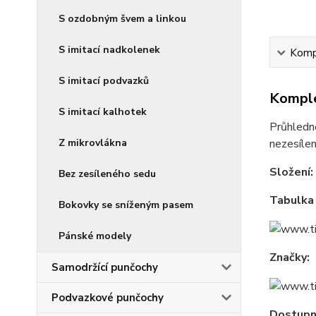
S ozdobným švem a linkou
S imitací nadkolenek
Kompl
S imitací podvazků
Komple
S imitací kalhotek
Průhledn
Z mikrovlákna
nezesílen
Složení:
Bez zesíleného sedu
Tabulka 
Bokovky se sníženým pasem
Pánské modely
Značky:
Samodržící punčochy
Podvazkové punčochy
Dostupné