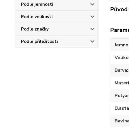
Podle jemnosti
Původ 
Podle velikosti
Podle značky
Param
Podle příležitosti
Jemno
Veliko
Barva
Materi
Polya
Elast
Bavln