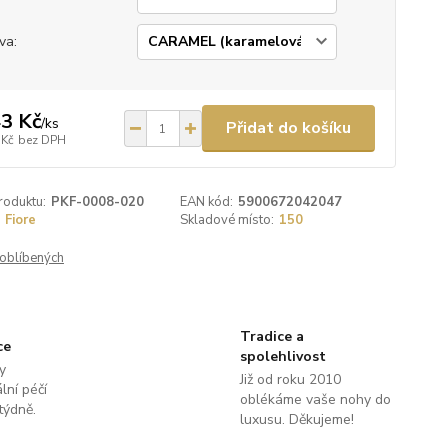
va:
3 Kč
/
ks
Přidat do košíku
 Kč
bez DPH
roduktu:
PKF-0008-020
EAN kód:
5900672042047
Fiore
Skladové místo:
150
oblíbených
Tradice a
ce
spolehlivost
y
Již od roku 2010
lní péčí
oblékáme vaše nohy do
týdně.
luxusu. Děkujeme!