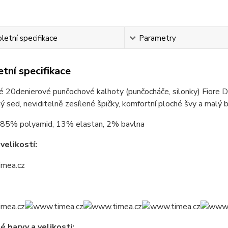
etní specifikace
Parametry
tní specifikace
é 20denierové punčochové kalhoty (punčocháče, silonky) Fiore 
ý sed, neviditelně zesílené špičky, komfortní ploché švy a malý b
85% polyamid, 13% elastan, 2% bavlna
velikostí:
 barvy a velikosti: