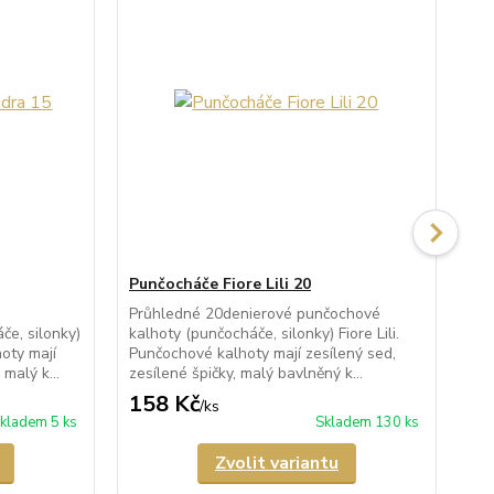
Punčocháče Fiore Lili 20
Pu
Průhledné 20denierové punčochové
Po
e, silonky)
kalhoty (punčocháče, silonky) Fiore Lili.
kal
oty mají
Punčochové kalhoty mají zesílený sed,
po
malý k...
zesílené špičky, malý bavlněný k...
kal
158 Kč
1
/
ks
kladem 5 ks
Skladem 130 ks
Zvolit variantu