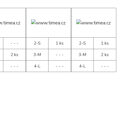
- - -
2-S
1 ks
2-S
1 ks
2 ks
3-M
- - -
3-M
2 ks
- - -
4-L
- - -
4-L
- - -