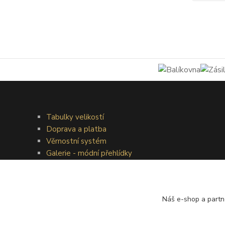
Tabulky velikostí
Doprava a platba
Věrnostní systém
Galerie - módní přehlídky
Náš e-shop a partn
®
© Copyright 2010 – 2026
Timea