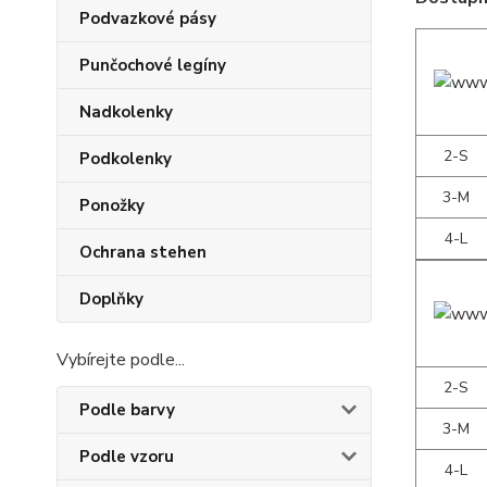
Podvazkové pásy
Punčochové legíny
Nadkolenky
2-S
Podkolenky
3-M
Ponožky
4-L
Ochrana stehen
Doplňky
Vybírejte podle...
2-S
Podle barvy
3-M
Podle vzoru
4-L