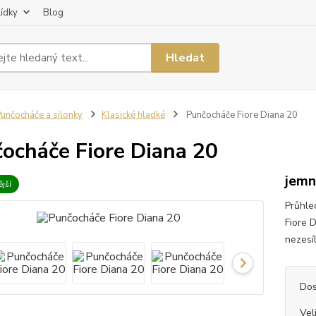
lídky
Blog
Hledat
unčocháče a silonky
Klasické hladké
Punčocháče Fiore Diana 20
ocháče Fiore Diana 20
jemn
jší
Průhle
Fiore 
nezesíl
Dos
Vel