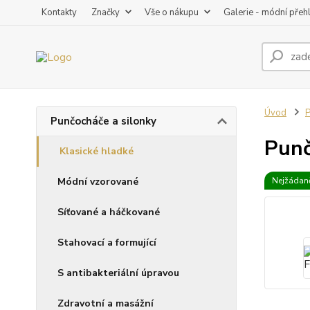
Kontakty
Značky
Vše o nákupu
Galerie - módní přeh
Úvod
P
Punčocháče a silonky
Punč
Klasické hladké
Módní vzorované
Nejžádaně
Síťované a háčkované
Stahovací a formující
S antibakteriální úpravou
Zdravotní a masážní