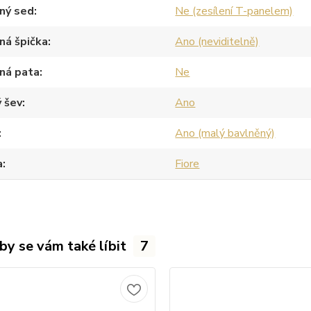
ný sed
Ne (zesílení T-panelem)
ná špička
Ano (neviditelně)
ná pata
Ne
 šev
Ano
Ano (malý bavlněný)
a
Fiore
by se vám také líbit
7