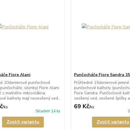
áče Fiore Alani
Punčocháče Fiore Sandra 15
né 20denierové punčochové
Průhledné 15denierové jemné
(punčocháče, silonky) Fiore Alani
punčochové kalhoty (punčocháč
 z matného mikrovlákna.
Fiore Sandra. Punčochové kalh
vé kalhoty mají nezesílený sed...
zesílený sed, zesílené špičky a 
č
69 Kč
/
ks
/
ks
Skladem 14 ks
S
Zvolit variantu
Zvolit variantu