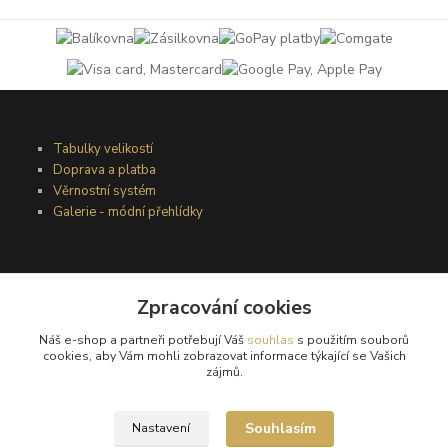
Tabulky velikostí
Doprava a platba
Věrnostní systém
Galerie - módní přehlídky
Podmínky užití webového rozhraní
Obchodní podmínky
Zpracování cookies
Ochrana osobních údajů
Náš e-shop a partneři potřebují Váš
souhlas
s použitím souborů
Kontakty
cookies, aby Vám mohli zobrazovat informace týkající se Vašich
zájmů.
Podmínky vrácení zboží
Souhlasím
Nastavení
Reklamační řád