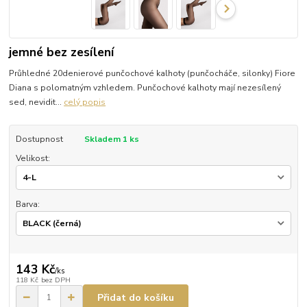
jemné bez zesílení
Průhledné 20denierové punčochové kalhoty (punčocháče, silonky) Fiore
Diana s polomatným vzhledem. Punčochové kalhoty mají nezesílený
sed, nevidit...
celý popis
Dostupnost
Skladem 1 ks
Velikost:
Barva:
143 Kč
/
ks
118 Kč
bez DPH
Přidat do košíku