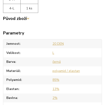
4-L
1 ks
Původ zboží
Parametry
Jemnost
20 DEN
Velikost
L
Barva
černá
Materiál
polyamid / elastan
Polyamid
85%
Elastan
13%
Bavlna
2%