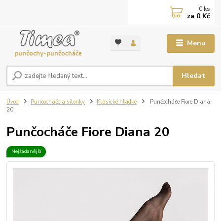
0
ks
za
0 Kč
Menu
Hledat
Úvod
Punčocháče a silonky
Klasické hladké
Punčocháče Fiore Diana
20
Punčocháče Fiore Diana 20
Nejžádanější