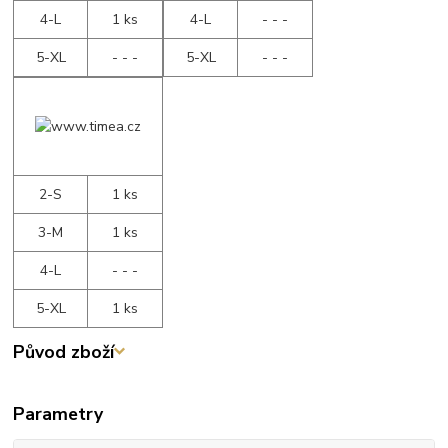
4-L
1 ks
4-L
- - -
5-XL
- - -
5-XL
- - -
2-S
1 ks
3-M
1 ks
4-L
- - -
5-XL
1 ks
Původ zboží
Parametry