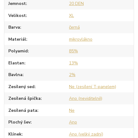
Jemnost
20 DEN
Velikost
XL
Barva
černá
Materiál
mikrovlákno
Polyamid
85%
Elastan
13%
Bavlna
2%
Zesílený sed
Ne (zesílení T-panelem)
Zesílená špička
Ano (neviditelně)
Zesílená pata
Ne
Plochý šev
Ano
Klínek
Ano (velký zadní)