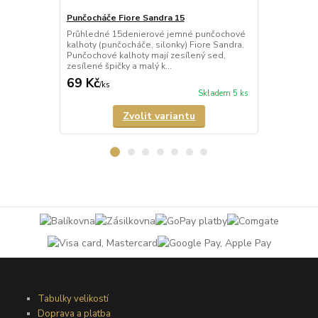
Punčocháče Fiore Sandra 15
Punčocháče F
Průhledné 15denierové jemné punčochové
Průhledné 2
kalhoty (punčocháče, silonky) Fiore Sandra.
(punčocháče,
Punčochové kalhoty mají zesílený sed,
kalhoty mají 
zesílené špičky a malý k...
malý bavlněný
69 Kč
158 Kč
/
ks
/
ks
Skladem 5 ks
Zvolit variantu
Tabulky velikostí
Doprava a platba