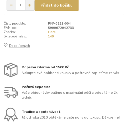
Přidat do košíku
Číslo produktu:
PKF-0221-004
EAN kód:
5900672042733
Značka:
Fiore
Skladové místo:
149
Do oblíbených
Doprava zdarma od 1500 Kč
Nakupte své oblíbené kousky a poštovné zaplatíme za vás.
Pečlivá expedice
Vaše objednávky balíme s maximální péčí a odesíláme 2x
týdně.
Tradice a spolehlivost
Již od roku 2010 oblékáme vaše nohy do luxusu. Děkujeme!