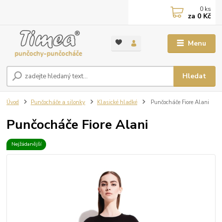
0
ks
za
0 Kč
Menu
Hledat
Úvod
Punčocháče a silonky
Klasické hladké
Punčocháče Fiore Alani
Punčocháče Fiore Alani
Nejžádanější