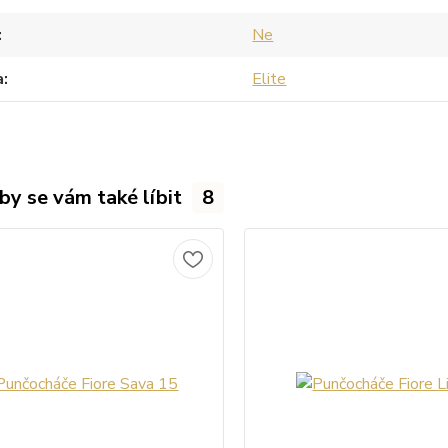
Ne
a
Elite
by se vám také líbit
8