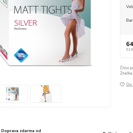
Vel
Bar
64
53 
Číslo p
Značka:
Do 
Doprava zdarma od