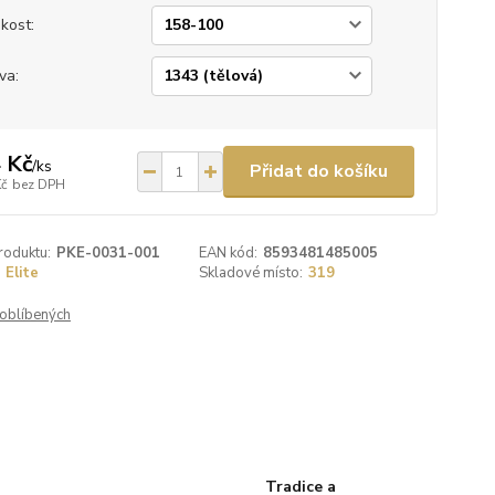
ikost:
va:
 Kč
/
ks
Přidat do košíku
Kč
bez DPH
roduktu:
PKE-0031-001
EAN kód:
8593481485005
Elite
Skladové místo:
319
oblíbených
Tradice a