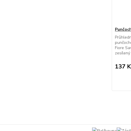
Punčoch
Průhled
punčocho
Fiore Sa
zesílený 
137 K