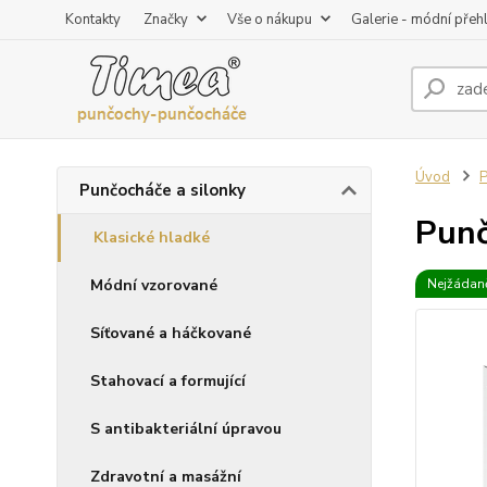
Kontakty
Značky
Vše o nákupu
Galerie - módní přeh
Úvod
P
Punčocháče a silonky
Punč
Klasické hladké
Módní vzorované
Nejžádaně
Síťované a háčkované
Stahovací a formující
S antibakteriální úpravou
Zdravotní a masážní