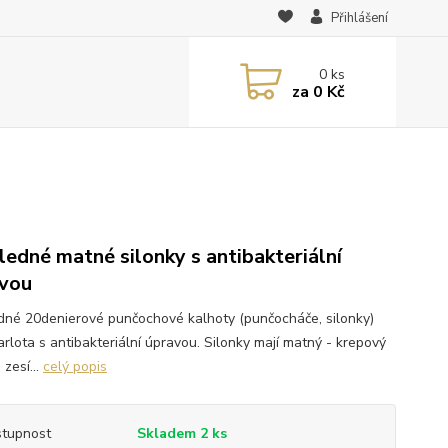
Přihlášení
0
ks
za
0 Kč
ledné matné silonky s antibakteriální
vou
dné 20denierové punčochové kalhoty (punčocháče, silonky)
arlota s antibakteriální úpravou. Silonky mají matný - krepový
 zesí...
celý popis
tupnost
Skladem 2 ks