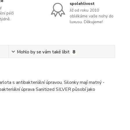
ce
spolehlivost
y
Již od roku 2010
lní péčí
oblékáme vaše nohy do
týdně.
luxusu. Děkujeme!
Mohlo by se vám také líbit
8
lota s antibakteriální úpravou. Silonky mají matný -
ibakteriální úprava Sanitized SILVER působí jako