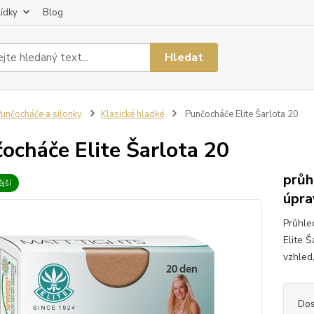
lídky
Blog
Hledat
unčocháče a silonky
Klasické hladké
Punčocháče Elite Šarlota 20
ocháče Elite Šarlota 20
průh
jší
úpra
Průhle
Elite Š
vzhled,
Dos