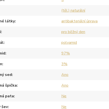
(těl.) naturální
né látky
antibakteriální úprava
í
pro běžný den
ál
polyamid
mid
97%
an
3%
ný sed
Ano
ná špička
Ano
ná pata
Ne
 šev
Ne