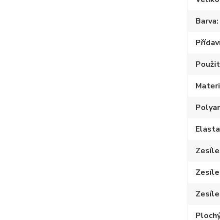
Barva
Přídav
Použit
Materi
Polya
Elast
Zesíle
Zesíle
Zesíle
Plochý