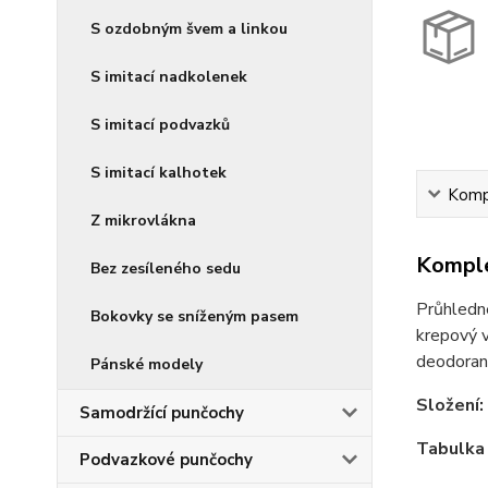
S ozdobným švem a linkou
S imitací nadkolenek
S imitací podvazků
S imitací kalhotek
Kompl
Z mikrovlákna
Komple
Bez zesíleného sedu
Průhledné
Bokovky se sníženým pasem
krepový v
deodorant
Pánské modely
Složení:
Samodržící punčochy
Tabulka 
Podvazkové punčochy