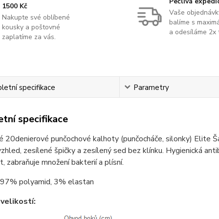
Pečlivá expedi
1500 Kč
Vaše objednávk
Nakupte své oblíbené
balíme s maximá
kousky a poštovné
a odesíláme 2x 
zaplatíme za vás.
etní specifikace
Parametry
tní specifikace
 20denierové punčochové kalhoty (punčocháče, silonky) Elite Šar
zhled, zesílené špičky a zesílený sed bez klínku. Hygienická ant
, zabraňuje množení bakterií a plísní.
97% polyamid, 3% elastan
velikostí: