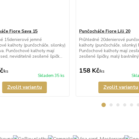
áče Fiore Sava 15
Punčocháče Fiore Lili 20
né 15denierové jemné
Průhledné 20denierové punčo
vé kalhoty (punčocháče, silonky)
kalhoty (punčocháče, silonky) Fi
va. Punčochové kalhoty mají
Punčochové kalhoty mají zesíl
sed, neviditelně zesílené špičk...
zesílené špičky, malý bavlněný 
č
158 Kč
/
ks
/
ks
Skladem 35 ks
Skl
Zvolit variantu
Zvolit variantu