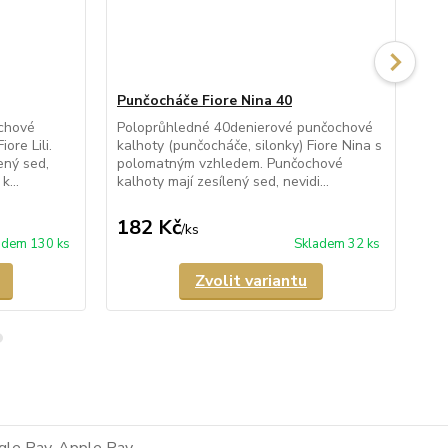
Punčocháče Fiore Nina 40
Pu
chové
Poloprůhledné 40denierové punčochové
Pr
ore Lili.
kalhoty (punčocháče, silonky) Fiore Nina s
kal
ený sed,
polomatným vzhledem. Punčochové
po
k...
kalhoty mají zesílený sed, nevidi...
kal
182 Kč
1
/
ks
adem 130 ks
Skladem 32 ks
Zvolit variantu