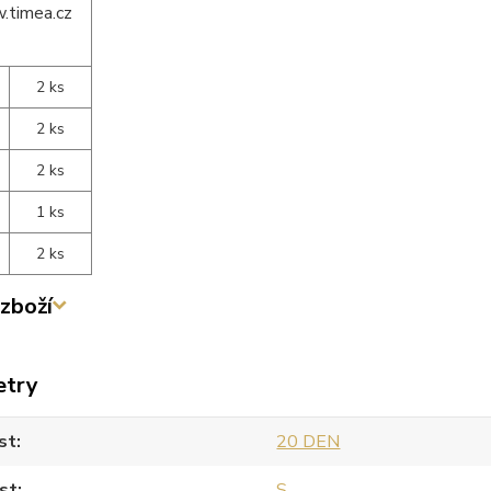
2 ks
2 ks
2 ks
1 ks
2 ks
zboží
etry
st
20 DEN
st
S