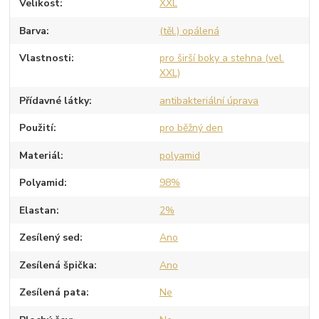
Velikost
XXL
Barva
(těl.) opálená
Vlastnosti
pro širší boky a stehna (vel.
XXL)
Přídavné látky
antibakteriální úprava
Použití
pro běžný den
Materiál
polyamid
Polyamid
98%
Elastan
2%
Zesílený sed
Ano
Zesílená špička
Ano
Zesílená pata
Ne