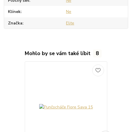
Plochý šev
Ne
Klínek
Ne
Značka
Elite
Mohlo by se vám také líbit
8