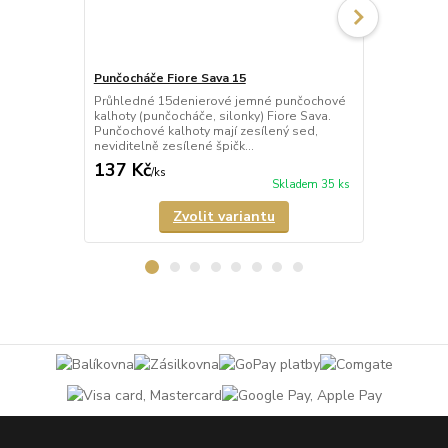
Punčocháče Fiore Sava 15
Punčocháče F
Průhledné 15denierové jemné punčochové
Průhledné 2
kalhoty (punčocháče, silonky) Fiore Sava.
(punčocháče,
Punčochové kalhoty mají zesílený sed,
kalhoty mají 
neviditelně zesílené špičk...
malý bavlněný
137 Kč
158 Kč
/
ks
/
ks
Skladem 35 ks
Zvolit variantu