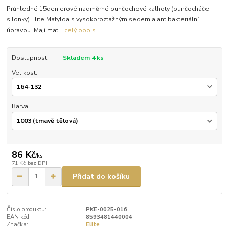
Průhledné 15denierové nadměrné punčochové kalhoty (punčocháče,
silonky) Elite Matylda s vysokoroztažným sedem a antibakteriální
úpravou. Mají mat...
celý popis
Dostupnost
Skladem 4 ks
Velikost:
Barva:
86 Kč
/
ks
71 Kč
bez DPH
Přidat do košíku
Číslo produktu:
PKE-0025-016
EAN kód:
8593481440004
Značka:
Elite