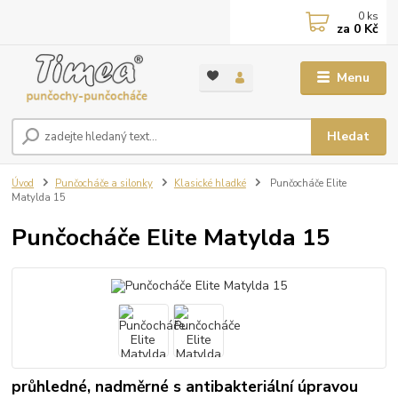
0
ks
za
0 Kč
Menu
Hledat
Úvod
Punčocháče a silonky
Klasické hladké
Punčocháče Elite
Matylda 15
Punčocháče Elite Matylda 15
průhledné, nadměrné s antibakteriální úpravou