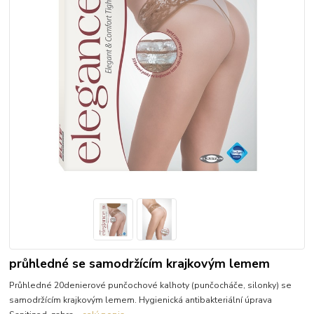
průhledné se samodržícím krajkovým lemem
Průhledné 20denierové punčochové kalhoty (punčocháče, silonky) se
samodržícím krajkovým lemem. Hygienická antibakteriální úprava