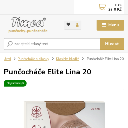
0
ks
za
0 Kč
Menu
Hledat
Úvod
Punčocháče a silonky
Klasické hladké
Punčocháče Elite Lina 20
Punčocháče Elite Lina 20
Nejžádanější