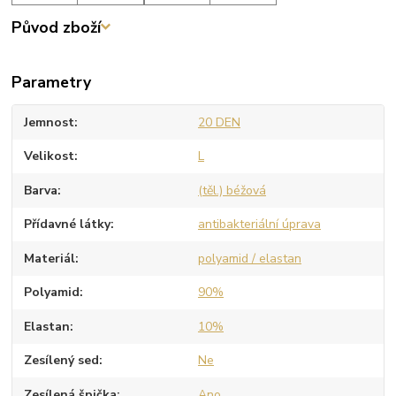
Původ zboží
Parametry
Jemnost
20 DEN
Velikost
L
Barva
(těl.) béžová
Přídavné látky
antibakteriální úprava
Materiál
polyamid / elastan
Polyamid
90%
Elastan
10%
Zesílený sed
Ne
Zesílená špička
Ano