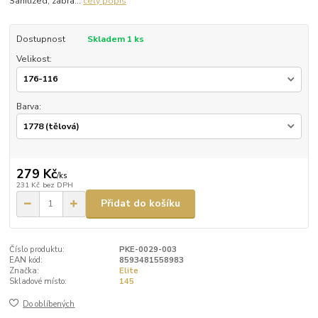
Sanitized, zabra...
celý popis
Dostupnost
Skladem 1 ks
Velikost:
Barva:
279 Kč
/
ks
231 Kč
bez DPH
Přidat do košíku
Číslo produktu:
PKE-0029-003
EAN kód:
8593481558983
Značka:
Elite
Skladové místo:
145
Do oblíbených