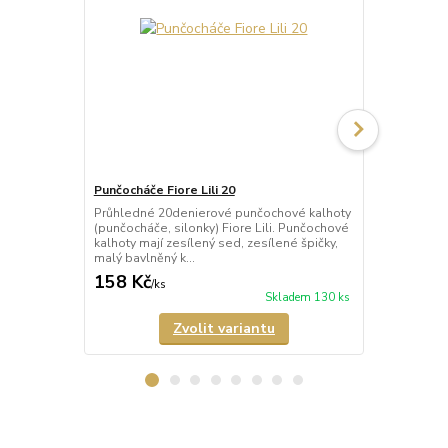
Punčocháče Fiore Lili 20
Punčocháče 
Průhledné 20denierové punčochové kalhoty
Průhledné 2
(punčocháče, silonky) Fiore Lili. Punčochové
(punčocháče,
kalhoty mají zesílený sed, zesílené špičky,
matného mik
malý bavlněný k...
mají nezesíl
158 Kč
189 Kč
/
ks
/
ks
Skladem 130 ks
Zvolit variantu