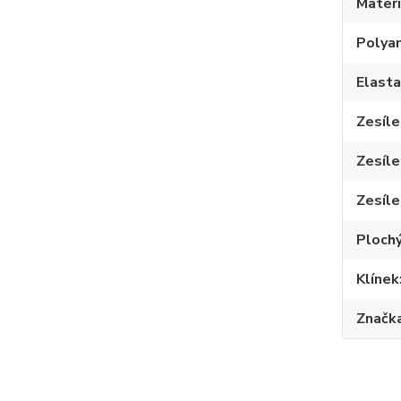
Materi
Polya
Elast
Zesíle
Zesíle
Zesíle
Plochý
Klínek
Značk