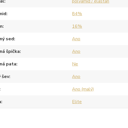
ál
polyamid / elastan
mid
84%
an
16%
ný sed
Ano
ná špička
Ano
ná pata
Ne
 šev
Ano
Ano (malý)
a
Elite