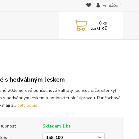
Přihlášení
0
ks
za
0 Kč
é s hedvábným leskem
dné 20denierové punčochové kalhoty (punčocháče, silonky)
Iris s hedvábným leskem a antibakteriální úpravou. Punčochové
 mají z...
celý popis
tupnost
Skladem 1 ks
ikost: