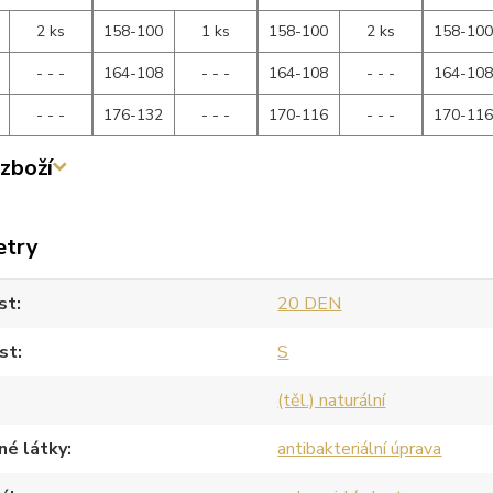
2 ks
158-100
1 ks
158-100
2 ks
158-10
- - -
164-108
- - -
164-108
- - -
164-10
- - -
176-132
- - -
170-116
- - -
170-11
zboží
etry
st
20 DEN
st
S
(těl.) naturální
né látky
antibakteriální úprava