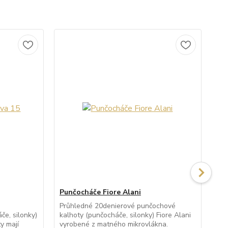
Punčocháče Fiore Alani
Pu
Průhledné 20denierové punčochové
Po
e, silonky)
kalhoty (punčocháče, silonky) Fiore Alani
kal
y mají
vyrobené z matného mikrovlákna.
po