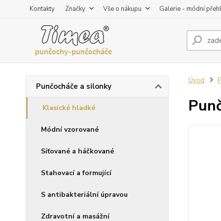
Kontakty
Značky
Vše o nákupu
Galerie - módní přeh
Úvod
P
Punčocháče a silonky
Punč
Klasické hladké
Módní vzorované
Síťované a háčkované
Stahovací a formující
S antibakteriální úpravou
Zdravotní a masážní