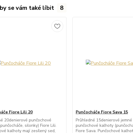
by se vám také líbit
8
če Fiore Lili 20
Punčocháče Fiore Sava 15
né 20denierové punčochové
Průhledné 15denierové jemné
punčocháče, silonky) Fiore Lili.
punčochové kalhoty (punčocháč
vé kalhoty mají zesílený sed,
Fiore Sava. Punčochové kalhot