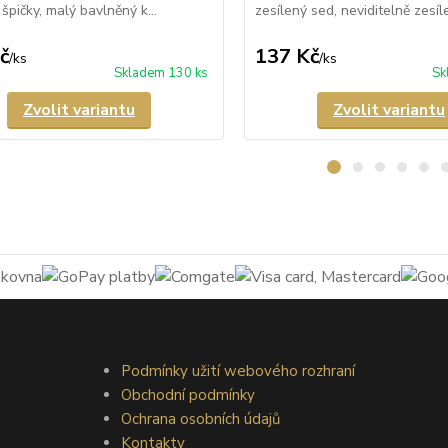
špičky, malý bavlněný k...
zesílený sed, neviditelně zesíle
č
137 Kč
/
ks
/
ks
Skladem 130 ks
Sk
Zvolit variantu
Zvolit variantu
Podmínky užití webového rozhraní
Obchodní podmínky
Ochrana osobních údajů
Kontakty