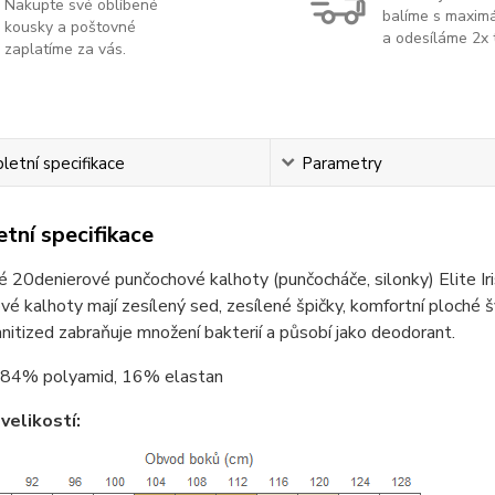
Nakupte své oblíbené
balíme s maximá
kousky a poštovné
a odesíláme 2x 
zaplatíme za vás.
etní specifikace
Parametry
tní specifikace
 20denierové punčochové kalhoty (punčocháče, silonky) Elite Ir
é kalhoty mají zesílený sed, zesílené špičky, komfortní ploché š
nitized zabraňuje množení bakterií a působí jako deodorant.
84% polyamid, 16% elastan
velikostí: