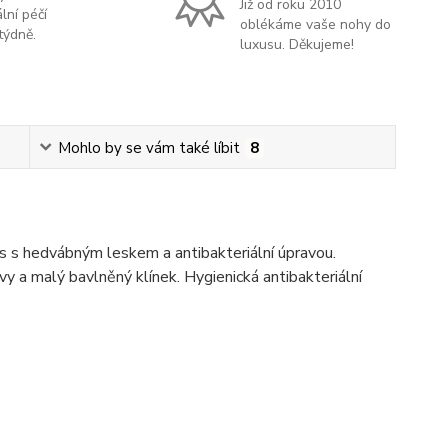
Již od roku 2010
lní péčí
oblékáme vaše nohy do
týdně.
luxusu. Děkujeme!
Mohlo by se vám také líbit
8
is s hedvábným leskem a antibakteriální úpravou.
vy a malý bavlněný klínek. Hygienická antibakteriální