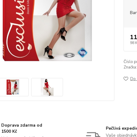
Bar
11
98 
Číslo p
Značka:
Do 
Doprava zdarma od
Pečlivá expedi
1500 Kč
Vaše objednávk