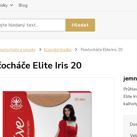
lídky
Blog
Hledat
unčocháče a silonky
Klasické hladké
Punčocháče Elite Iris 20
ocháče Elite Iris 20
jemn
Průhle
Elite 
kalhoty
Dos
Vel