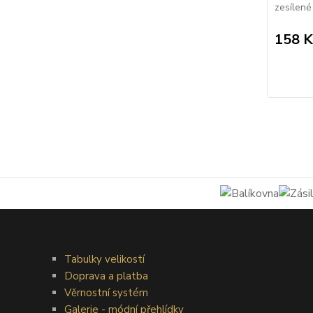
zesílené 
158 K
Tabulky velikostí
Doprava a platba
Věrnostní systém
Galerie - módní přehlídky