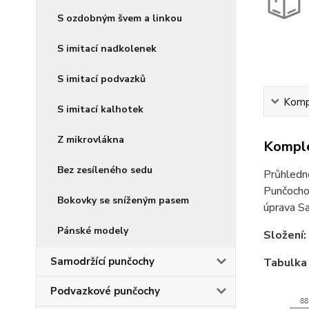
S ozdobným švem a linkou
S imitací nadkolenek
S imitací podvazků
Kompl
S imitací kalhotek
Z mikrovlákna
Komple
Bez zesíleného sedu
Průhledné
Punčochov
Bokovky se sníženým pasem
úprava Sa
Pánské modely
Složení:
Samodržící punčochy
Tabulka 
Podvazkové punčochy