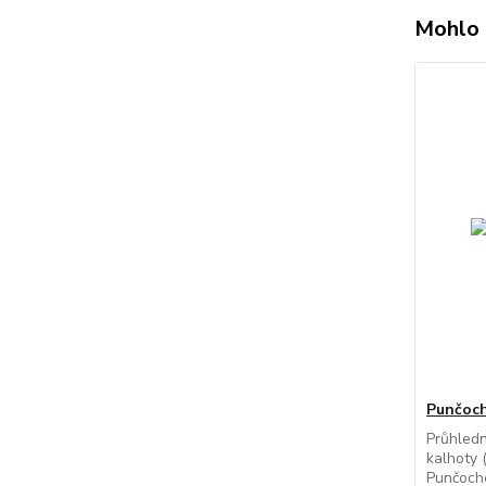
Mohlo 
Punčochá
Průhled
kalhoty (
Punčocho