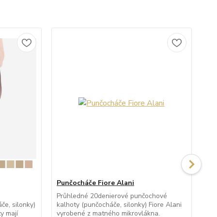
Punčocháče Fiore Alani
Pu
Průhledné 20denierové punčochové
Po
e, silonky)
kalhoty (punčocháče, silonky) Fiore Alani
kal
y mají
vyrobené z matného mikrovlákna.
po