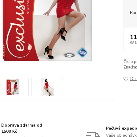
Bar
11
98 
Číslo p
Značka:
Do 
Doprava zdarma od
Pečlivá expedi
1500 Kč
Vaše objednávk