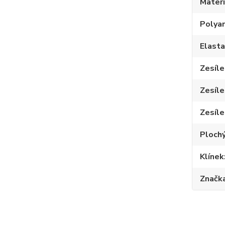
Materi
Polya
Elast
Zesíle
Zesíle
Zesíle
Plochý
Klínek
Značk