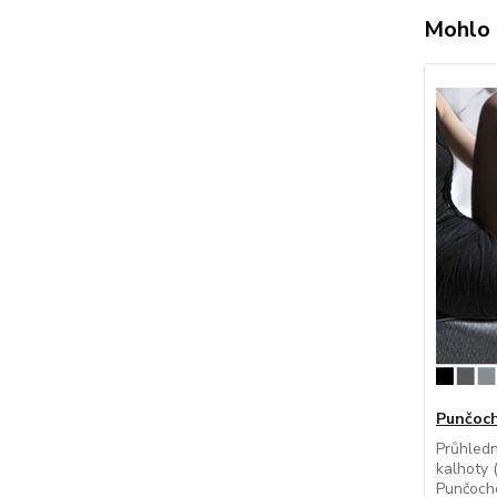
Mohlo 
Punčochá
Průhled
kalhoty (
Punčocho