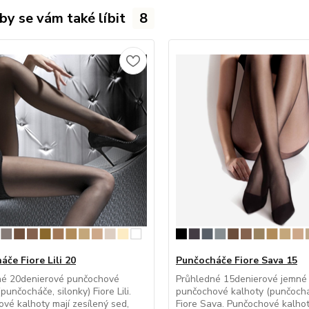
by se vám také líbit
8
če Fiore Lili 20
Punčocháče Fiore Sava 15
né 20denierové punčochové
Průhledné 15denierové jemné
punčocháče, silonky) Fiore Lili.
punčochové kalhoty (punčocháč
vé kalhoty mají zesílený sed,
Fiore Sava. Punčochové kalhot