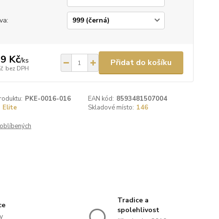
va:
9 Kč
/
ks
Přidat do košíku
Kč
bez DPH
roduktu:
PKE-0016-016
EAN kód:
8593481507004
Elite
Skladové místo:
146
oblíbených
Tradice a
ce
spolehlivost
y