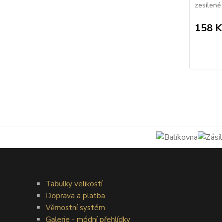
zesílené 
158 K
Tabulky velikostí
Doprava a platba
Věrnostní systém
Galerie - módní přehlídky