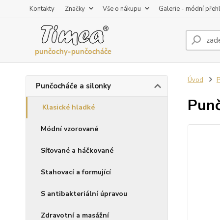
Kontakty
Značky
Vše o nákupu
Galerie - módní přeh
Úvod
P
Punčocháče a silonky
Punč
Klasické hladké
Módní vzorované
Síťované a háčkované
Stahovací a formující
S antibakteriální úpravou
Zdravotní a masážní