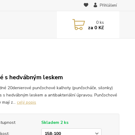
Přihlášení
0
ks
za
0 Kč
é s hedvábným leskem
dné 20denierové punčochové kalhoty (punčocháče, silonky)
Iris s hedvábným leskem a antibakteriální úpravou. Punčochové
 mají z...
celý popis
tupnost
Skladem 2 ks
ikost: