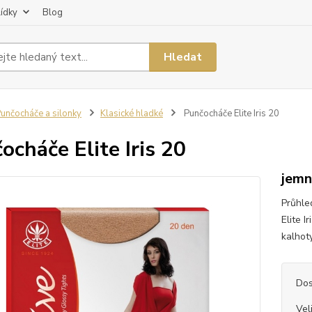
lídky
Blog
Hledat
unčocháče a silonky
Klasické hladké
Punčocháče Elite Iris 20
ocháče Elite Iris 20
jemn
Průhle
Elite 
kalhoty
Dos
Vel