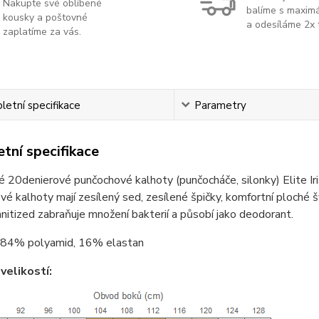
Nakupte své oblíbené
balíme s maximá
kousky a poštovné
a odesíláme 2x 
zaplatíme za vás.
etní specifikace
Parametry
tní specifikace
 20denierové punčochové kalhoty (punčocháče, silonky) Elite Ir
é kalhoty mají zesílený sed, zesílené špičky, komfortní ploché š
nitized zabraňuje množení bakterií a působí jako deodorant.
84% polyamid, 16% elastan
velikostí: