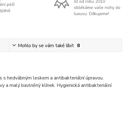
Již od roku 2010
lní péčí
oblékáme vaše nohy do
týdně.
luxusu. Děkujeme!
Mohlo by se vám také líbit
8
is s hedvábným leskem a antibakteriální úpravou.
vy a malý bavlněný klínek. Hygienická antibakteriální