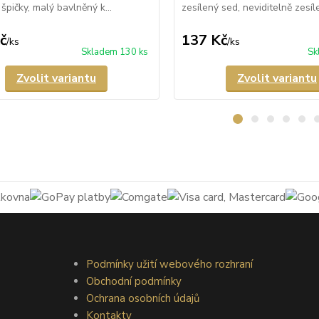
špičky, malý bavlněný k...
zesílený sed, neviditelně zesíle
č
137 Kč
/
ks
/
ks
Skladem 130 ks
Sk
Zvolit variantu
Zvolit variantu
Podmínky užití webového rozhraní
Obchodní podmínky
Ochrana osobních údajů
Kontakty