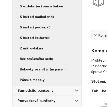
S ozdobným švem a linkou
S imitací nadkolenek
S imitací podvazků
Kompl
S imitací kalhotek
Z mikrovlákna
Komple
Bez zesíleného sedu
Průhledné
Punčochov
Bokovky se sníženým pasem
úprava Sa
Pánské modely
Složení:
Samodržící punčochy
Tabulka 
Podvazkové punčochy