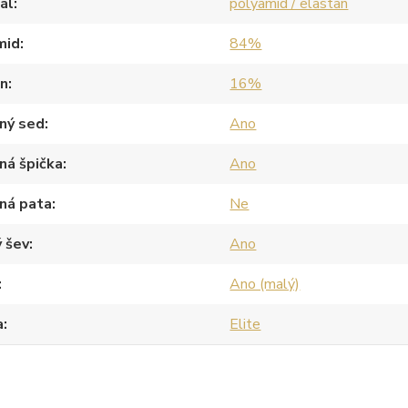
ál
polyamid / elastan
mid
84%
an
16%
ný sed
Ano
ná špička
Ano
ná pata
Ne
 šev
Ano
Ano (malý)
a
Elite