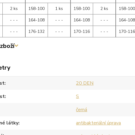
2 ks
158-100
1 ks
158-100
2 ks
158-10
- - -
164-108
- - -
164-108
- - -
164-10
- - -
176-132
- - -
170-116
- - -
170-11
zboží
etry
st
20 DEN
st
S
černá
né látky
antibakteriální úprava