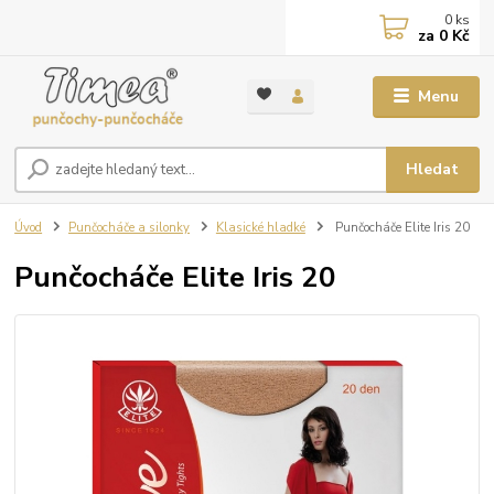
0
ks
za
0 Kč
Menu
Hledat
Úvod
Punčocháče a silonky
Klasické hladké
Punčocháče Elite Iris 20
Punčocháče Elite Iris 20