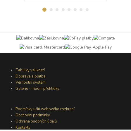
Tabulky velikostí
Doprava a platba
Věrnostní systém
Galerie - módní přehlídky
Podmínky užití webového rozhraní
Obchodní podmínky
Ochrana osobních údajů
Kontakty