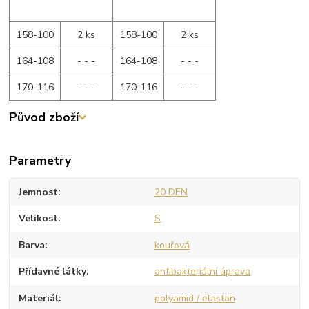
158-100
2 ks
158-100
2 ks
164-108
- - -
164-108
- - -
170-116
- - -
170-116
- - -
Původ zboží
Parametry
Jemnost
20 DEN
Velikost
S
Barva
kouřová
Přídavné látky
antibakteriální úprava
Materiál
polyamid / elastan