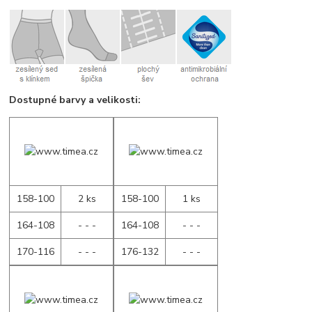
Dostupné barvy a velikosti:
158-100
2 ks
158-100
1 ks
164-108
- - -
164-108
- - -
170-116
- - -
176-132
- - -