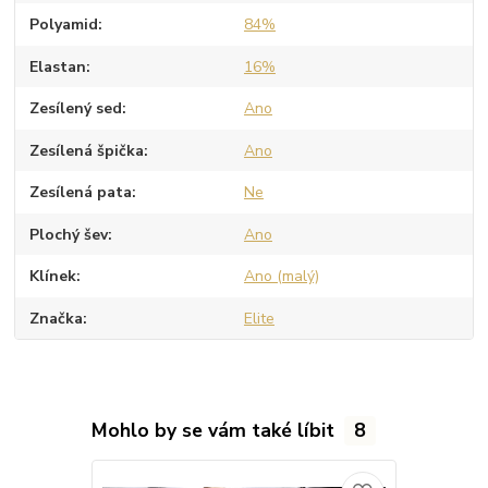
Polyamid
84%
Elastan
16%
Zesílený sed
Ano
Zesílená špička
Ano
Zesílená pata
Ne
Plochý šev
Ano
Klínek
Ano (malý)
Značka
Elite
Mohlo by se vám také líbit
8