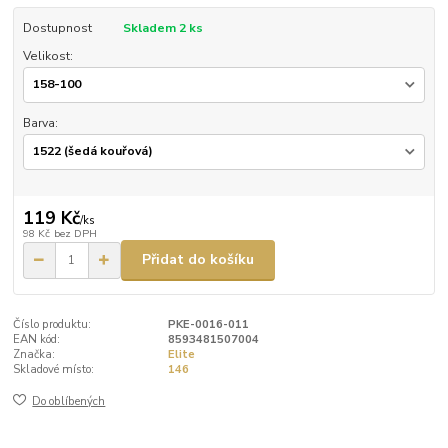
Dostupnost
Skladem 2 ks
Velikost:
Barva:
119 Kč
/
ks
98 Kč
bez DPH
Přidat do košíku
Číslo produktu:
PKE-0016-011
EAN kód:
8593481507004
Značka:
Elite
Skladové místo:
146
Do oblíbených