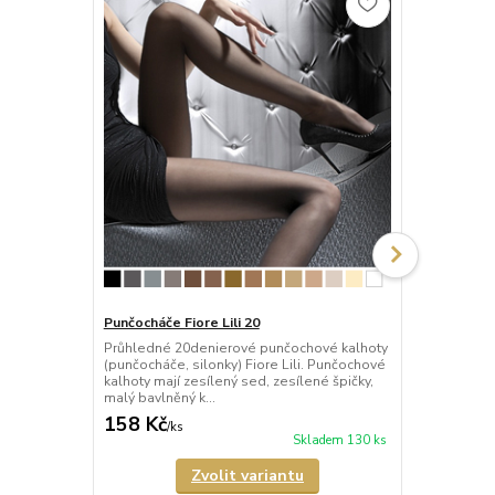
Punčocháče Fiore Lili 20
Punčocháče 
Průhledné 20denierové punčochové kalhoty
Průhledné 1
(punčocháče, silonky) Fiore Lili. Punčochové
kalhoty (pun
kalhoty mají zesílený sed, zesílené špičky,
Punčochové k
malý bavlněný k...
neviditelně z
158 Kč
137 Kč
/
ks
/
ks
Skladem 130 ks
Zvolit variantu