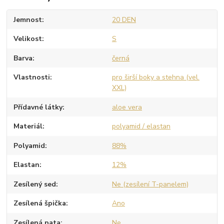
Jemnost
20 DEN
Velikost
S
Barva
černá
Vlastnosti
pro širší boky a stehna (vel.
XXL)
Přídavné látky
aloe vera
Materiál
polyamid / elastan
Polyamid
88%
Elastan
12%
Zesílený sed
Ne (zesílení T-panelem)
Zesílená špička
Ano
Zesílená pata
Ne