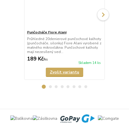
Punčocháče Fiore Alani
Punčocháče F
Průhledné 20denierové punčochové kalhoty
Průhledné 2
(punčocháče, silonky) Fiore Alani vyrobené z
(punčocháče,
matného mikrovlákna. Punčochové kalhoty
kalhoty mají 
mají nezesílený sed...
malý bavlněný
189 Kč
158 Kč
/
ks
/
ks
Skladem 14 ks
Zvolit variantu