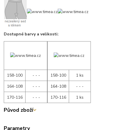
Dostupné barvy a velikosti:
158-100
- - -
158-100
1 ks
164-108
- - -
164-108
- - -
170-116
- - -
170-116
1 ks
Původ zboží
Parametry