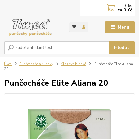
0
ks
za
0 Kč
Menu
Hledat
Úvod
Punčocháče a silonky
Klasické hladké
Punčocháče Elite Aliana
20
Punčocháče Elite Aliana 20