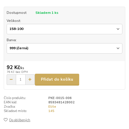
Dostupnost
Skladem 1 ks
Velikost:
Barva:
92 Kč
/
ks
76 Kč
bez DPH
Přidat do košíku
Číslo produktu:
PKE-0015-006
EAN kód:
8593481428002
Značka:
Elite
Skladové místo:
145
Do oblíbených