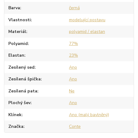
Barva
černá
Vlastnosti
modelující postavu
Materiál
polyamid / elastan
Polyamid
77%
Elastan
23%
Zesílený sed
Ano
Zesílená špička
Ano
Zesílená pata
Ne
Plochý šev
Ano
Klínek
Ano (malý bavlněný)
Značka
Conte