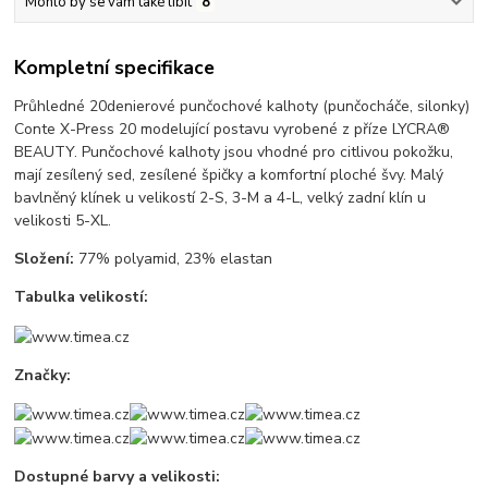
Mohlo by se vám také líbit
8
Kompletní specifikace
Průhledné 20denierové punčochové kalhoty (punčocháče, silonky)
Conte X-Press 20 modelující postavu vyrobené z příze LYCRA®
BEAUTY. Punčochové kalhoty jsou vhodné pro citlivou pokožku,
mají zesílený sed, zesílené špičky a komfortní ploché švy. Malý
bavlněný klínek u velikostí 2-S, 3-M a 4-L, velký zadní klín u
velikosti 5-XL.
Složení:
77% polyamid, 23% elastan
Tabulka velikostí:
Značky:
Dostupné barvy a velikosti: