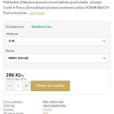
Průhledné 20denierové punčochové kalhoty (punčocháče, silonky)
Conte X-Press 20 modelující postavu vyrobené z příze LYCRA® BEAUTY.
Punčochové kal...
celý popis
Dostupnost
Skladem 3 ks
Velikost:
Barva:
286 Kč
/
ks
236 Kč
bez DPH
Přidat do košíku
Číslo produktu:
PKC-0033-002
EAN kód:
4810226007464
Značka:
Conte
Skladové místo:
506