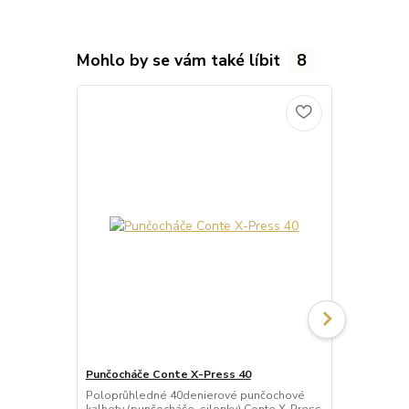
Mohlo by se vám také líbit
8
Punčocháče Conte X-Press 40
Punčocháče
Poloprůhledné 40denierové punčochové
Letní průhle