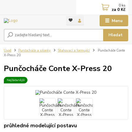
0
ks
za
0 Kč
Menu
Hledat
Úvod
Punčocháče a silonky
Stahovací a formující
Punčocháče Conte
X-Press 20
Punčocháče Conte X-Press 20
Nejžádanější
průhledné modelující postavu