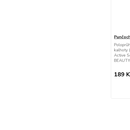
Punčoch
Poloprů
kalhoty 
Active S
BEAUTY s
189 K