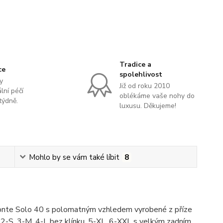
Tradice a
ce
spolehlivost
y
Již od roku 2010
lní péčí
oblékáme vaše nohy do
týdně.
luxusu. Děkujeme!
Mohlo by se vám také líbit
8
Conte Solo 40 s polomatným vzhledem vyrobené z příze
 2-S, 3-M, 4-L bez klínku, 5-XL, 6-XXL s velkým zadním