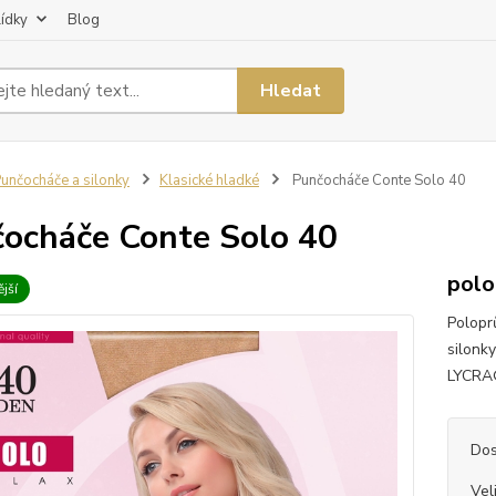
lídky
Blog
Hledat
unčocháče a silonky
Klasické hladké
Punčocháče Conte Solo 40
ocháče Conte Solo 40
polo
jší
Polopr
silonk
LYCRA®
Dos
Vel