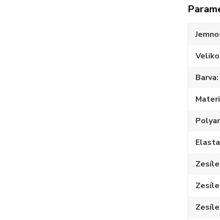
Param
Jemno
Veliko
Barva
Materi
Polya
Elast
Zesíle
Zesíle
Zesíle