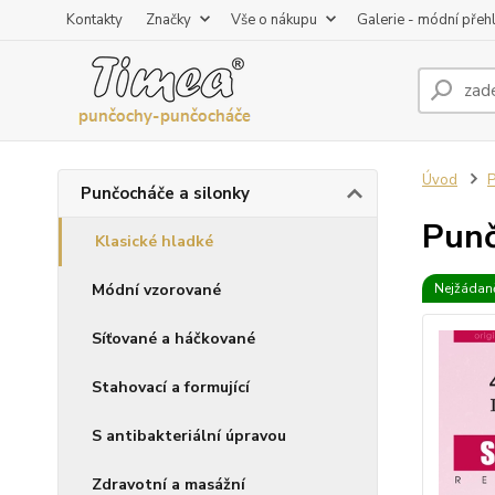
Kontakty
Značky
Vše o nákupu
Galerie - módní přeh
Úvod
P
Punčocháče a silonky
Punč
Klasické hladké
Módní vzorované
Nejžádaně
Síťované a háčkované
Stahovací a formující
S antibakteriální úpravou
Zdravotní a masážní