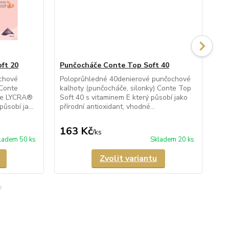
ft 20
Punčocháče Conte Top Soft 40
Pu
chové
Poloprůhledné 40denierové punčochové
Pr
 Conte
kalhoty (punčocháče, silonky) Conte Top
kal
íze LYCRA®
Soft 40 s vitaminem E který působí jako
Sof
ůsobí ja...
přírodní antioxidant, vhodné...
pří
163 Kč
1
/
ks
ladem 50 ks
Skladem 20 ks
Zvolit variantu