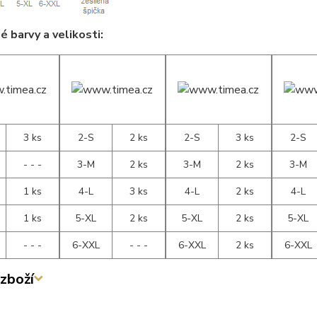
 barvy a velikosti:
3 ks
2-S
2 ks
2-S
3 ks
2-S
- - -
3-M
2 ks
3-M
2 ks
3-M
1 ks
4-L
3 ks
4-L
2 ks
4-L
1 ks
5-XL
2 ks
5-XL
2 ks
5-XL
- - -
6-XXL
- - -
6-XXL
2 ks
6-XXL
zboží