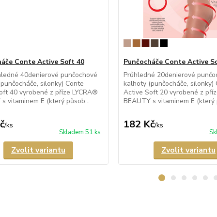
áče Conte Active Soft 40
Punčocháče Conte Active So
hledné 40denierové punčochové
Průhledné 20denierové punčo
(punčocháče, silonky) Conte
kalhoty (punčocháče, silonky)
oft 40 vyrobené z příze LYCRA®
Active Soft 20 vyrobené z př
 vitaminem E (který působ...
BEAUTY s vitaminem E (který p
č
182 Kč
/
ks
/
ks
Skladem 51 ks
Sk
Zvolit variantu
Zvolit variantu