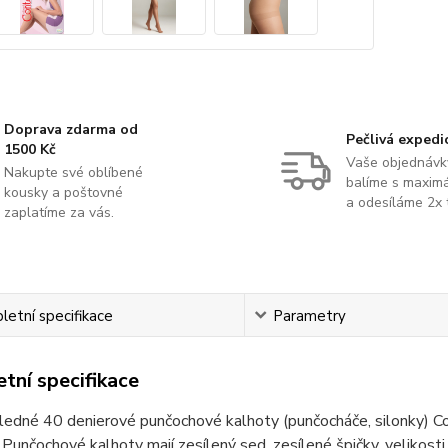
Doprava zdarma od
Pečlivá expedi
1500 Kč
Vaše objednávk
Nakupte své oblíbené
balíme s maximá
kousky a poštovné
a odesíláme 2x 
zaplatíme za vás.
etní specifikace
Parametry
tní specifikace
ledné 40 denierové punčochové kalhoty (punčocháče, silonky) 
unčochové kalhoty mají zesílený sed, zesílené špičky, velikosti