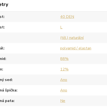
etry
st
40 DEN
st
L
(těl.) naturální
ál
polyamid / elastan
mid
88%
an
12%
ný sed
Ano
ná špička
Ano
ná pata
Ne