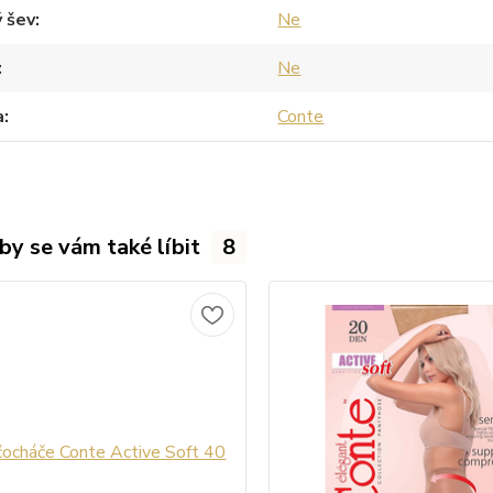
 šev
Ne
Ne
a
Conte
by se vám také líbit
8