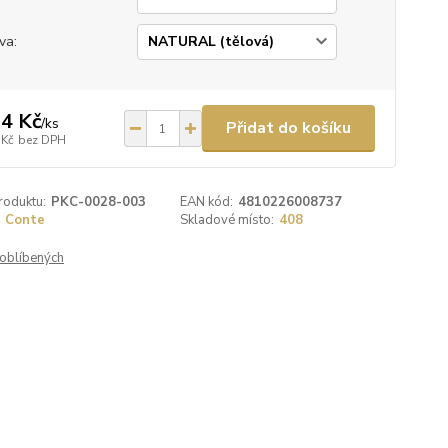
va:
4 Kč
/
ks
Přidat do košíku
 Kč
bez DPH
roduktu:
PKC-0028-003
EAN kód:
4810226008737
Conte
Skladové místo:
408
oblíbených