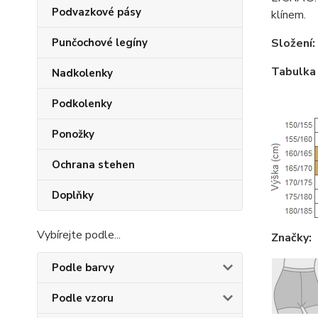
Podvazkové pásy
klínem.
Složení:
Punčochové legíny
Tabulka 
Nadkolenky
Podkolenky
Ponožky
Ochrana stehen
Doplňky
Vybírejte podle...
Značky:
Podle barvy
Podle vzoru