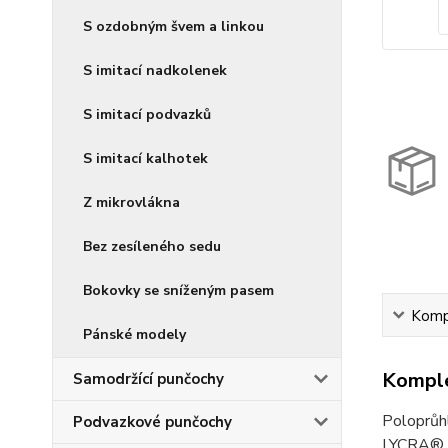
S ozdobným švem a linkou
S imitací nadkolenek
S imitací podvazků
S imitací kalhotek
Z mikrovlákna
Bez zesíleného sedu
Bokovky se sníženým pasem
Kompl
Pánské modely
Komple
Samodržící punčochy
Poloprůh
Podvazkové punčochy
LYCRA®. P