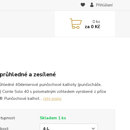
Přihlášení
0
ks
za
0 Kč
průhledné a zesílené
ůhledné 40denierové punčochové kalhoty (punčocháče,
y) Conte Solo 40 s polomatným vzhledem vyrobené z příze
. Punčochové kalhot...
celý popis
tupnost
Skladem 1 ks
ikost: