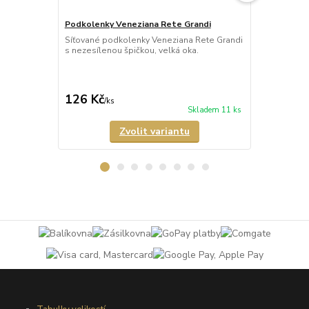
Podkolenky Veneziana Rete Grandi
Podkolenky 
Síťované podkolenky Veneziana Rete Grandi
Síťované po
s nezesílenou špičkou, velká oka.
háčkovaným 
126 Kč
137 Kč
/
ks
/
ks
Skladem 11 ks
Zvolit variantu