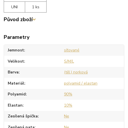
UNI
1 ks
Původ zboží
Parametry
Jemnost
síťované
Velikost
S/M/L
Barva
(těl.) norková
Materiál
polyamid / elastan
Polyamid
90%
Elastan
10%
Zesílená špička
Ne
Zesílená pata
Ne