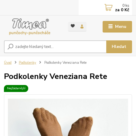
0
ks
za
0 Kč
Menu
Hledat
Úvod
Podkolenky
Podkolenky Veneziana Rete
Podkolenky Veneziana Rete
Nejžádanější