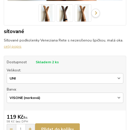
síťované
Síťované podkolenky Veneziana Rete s nezesílenou špičkou, malá oka.
celý popis
Dostupnost
Skladem 2 ks
Velikost:
Barva:
119 Kč
/
ks
98 Kč
bez DPH
Přidat do košíku